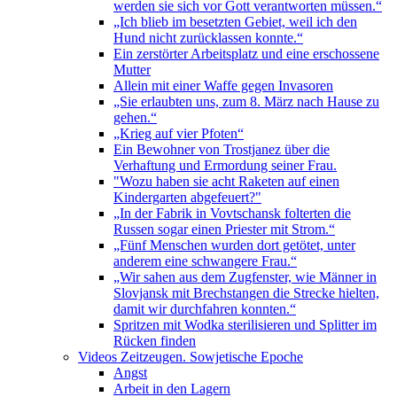
werden sie sich vor Gott verantworten müssen.“
„Ich blieb im besetzten Gebiet, weil ich den
Hund nicht zurücklassen konnte.“
Ein zerstörter Arbeitsplatz und eine erschossene
Mutter
Allein mit einer Waffe gegen Invasoren
„Sie erlaubten uns, zum 8. März nach Hause zu
gehen.“
„Krieg auf vier Pfoten“
Ein Bewohner von Trostjanez über die
Verhaftung und Ermordung seiner Frau.
"Wozu haben sie acht Raketen auf einen
Kindergarten abgefeuert?"
„In der Fabrik in Vovtschansk folterten die
Russen sogar einen Priester mit Strom.“
„Fünf Menschen wurden dort getötet, unter
anderem eine schwangere Frau.“
„Wir sahen aus dem Zugfenster, wie Männer in
Slovjansk mit Brechstangen die Strecke hielten,
damit wir durchfahren konnten.“
Spritzen mit Wodka sterilisieren und Splitter im
Rücken finden
Videos Zeitzeugen. Sowjetische Epoche
Angst
Arbeit in den Lagern