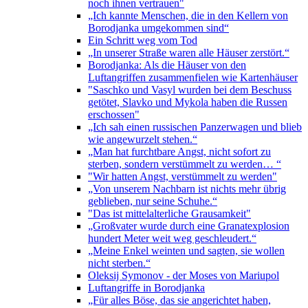
noch ihnen vertrauen"
„Ich kannte Menschen, die in den Kellern von
Borodjanka umgekommen sind“
Ein Schritt weg vom Tod
„In unserer Straße waren alle Häuser zerstört.“
Borodjanka: Als die Häuser von den
Luftangriffen zusammenfielen wie Kartenhäuser
"Saschko und Vasyl wurden bei dem Beschuss
getötet, Slavko und Mykola haben die Russen
erschossen"
„Ich sah einen russischen Panzerwagen und blieb
wie angewurzelt stehen.“
„Man hat furchtbare Angst, nicht sofort zu
sterben, sondern verstümmelt zu werden… “
"Wir hatten Angst, verstümmelt zu werden"
„Von unserem Nachbarn ist nichts mehr übrig
geblieben, nur seine Schuhe.“
"Das ist mittelalterliche Grausamkeit"
„Großvater wurde durch eine Granatexplosion
hundert Meter weit weg geschleudert.“
„Meine Enkel weinten und sagten, sie wollen
nicht sterben.“
Oleksij Symonov - der Moses von Mariupol
Luftangriffe in Borodjanka
„Für alles Böse, das sie angerichtet haben,