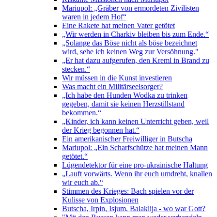
Mariupol: „Gräber von ermordeten Zivilisten
waren in jedem Hof“
Eine Rakete hat meinen Vater getötet
„Wir werden in Charkiv bleiben bis zum Ende.“
„Solange das Böse nicht als böse bezeichnet
wird, sehe ich keinen Weg zur Versöhnung."
„Er hat dazu aufgerufen, den Kreml in Brand zu
stecken.“
Wir müssen in die Kunst investieren
Was macht ein Militärseelsorger?
„Ich habe den Hunden Wodka zu trinken
gegeben, damit sie keinen Herzstillstand
bekommen.“
„Kinder, ich kann keinen Unterricht geben, weil
der Krieg begonnen hat.“
Ein amerikanischer Freiwilliger in Butscha
Mariupol: „Ein Scharfschütze hat meinen Mann
getötet.“
Lügendetektor für eine pro-ukrainische Haltung
„Lauft vorwärts. Wenn ihr euch umdreht, knallen
wir euch ab.“
Stimmen des Krieges: Bach spielen vor der
Kulisse von Explosionen
Butscha, Irpin, Isjum, Balaklija - wo war Gott?