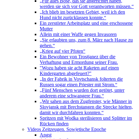
„Für alles Böse, das sie angerichtet haben,
werden sie sich vor Gott verantworten müssen.“
„Ich blieb im besetzten Gebiet, weil ich den
Hund nicht zurücklassen konnte.“
Ein zerstörter Arbeitsplatz und eine erschossene
Mutter
Allein mit einer Waffe gegen Invasoren
„Sie erlaubten uns, zum 8. März nach Hause zu
gehen.“
„Krieg auf vier Pfoten“
Ein Bewohner von Trostjanez über die
Verhaftung und Ermordung seiner Frau.
"Wozu haben sie acht Raketen auf einen
Kindergarten abgefeuert?"
„In der Fabrik in Vovtschansk folterten die
Russen sogar einen Priester mit Strom.“
„Fünf Menschen wurden dort getötet, unter
anderem eine schwangere Frau.“
„Wir sahen aus dem Zugfenster, wie Männer in
Slovjansk mit Brechstangen die Strecke hielten,
damit wir durchfahren konnten.“
Spritzen mit Wodka sterilisieren und Splitter im
Rücken finden
Videos Zeitzeugen. Sowjetische Epoche
Angst