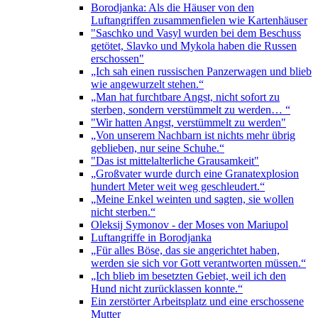
Borodjanka: Als die Häuser von den
Luftangriffen zusammenfielen wie Kartenhäuser
"Saschko und Vasyl wurden bei dem Beschuss
getötet, Slavko und Mykola haben die Russen
erschossen"
„Ich sah einen russischen Panzerwagen und blieb
wie angewurzelt stehen.“
„Man hat furchtbare Angst, nicht sofort zu
sterben, sondern verstümmelt zu werden… “
"Wir hatten Angst, verstümmelt zu werden"
„Von unserem Nachbarn ist nichts mehr übrig
geblieben, nur seine Schuhe.“
"Das ist mittelalterliche Grausamkeit"
„Großvater wurde durch eine Granatexplosion
hundert Meter weit weg geschleudert.“
„Meine Enkel weinten und sagten, sie wollen
nicht sterben.“
Oleksij Symonov - der Moses von Mariupol
Luftangriffe in Borodjanka
„Für alles Böse, das sie angerichtet haben,
werden sie sich vor Gott verantworten müssen.“
„Ich blieb im besetzten Gebiet, weil ich den
Hund nicht zurücklassen konnte.“
Ein zerstörter Arbeitsplatz und eine erschossene
Mutter