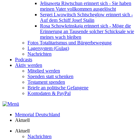
Jelisaweta Riwtschun erinnert sich - Sie haben
meinen Vater vollkommen ausgelöscht
Sergei Lwowitsch Schtscheglow erinnert sich -
Auf dem Schiff Josef Stalin
Rosa Schowkrinskaja erinnert sich - Möge die
Erinnerung an Tausende solcher Schicksale wie
meines wach bleiben
Fotos Totalitarismus und Bürgerbewegung
Lagersystem (Gulag)
Nachrichten
Podcasts
Aktiv werden
Mitglied werden
Spenden statt schenken
Testament spenden
Briefe an politische Gefangene
Kontodaten & PayPal
Memorial Deutschland
Aktuell
Aktuell
Nachrichten