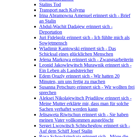
Stalins Tod
Transport nach Kolyma
Irina Abramowna Amenuel erinnert sich - Brief
an Stalin
Abdul-Wachit Dadajew erinnert sich -
Deportation
Juri Fidelgolz erinnert sich - Ich fühlte mich als
Sowjetmensch
Wladimir Kantowski erinnert sich - Das
Schicksal eines glücklichen Menschen
Jelena Markowa erinnert sich - Zwangsarbeiterin
Leonid Jakowlewitsch Murawnik erinnert sich -
Ein Leben als Landstreicher
Edem Orazly erinnert sich - Wir hatten 20
Minuten, um uns fertig zu machen
Susanna Petschuro erinnert sich - Wir wollten frei
sprechen
Aleksei Nikolajewitsch Prjadilow erinnert sich -
Meine Mutter erklärte mir, dass man für solche
Sachen verhaftet werden kann
Jelisaweta Riwtschun erinnert sich - Sie haben
meinen Vater vollkommen ausgelöscht
Sergei Lwowitsch Schtscheglow erinnert sich -
Auf dem Schiff Josef Stalin
Rosa Schowkrinskaja erinnert sich - Möge die