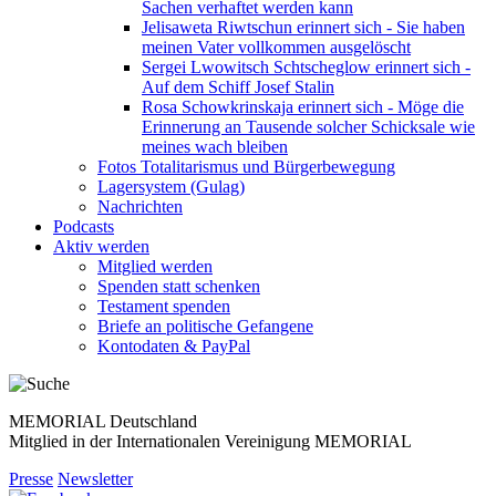
Sachen verhaftet werden kann
Jelisaweta Riwtschun erinnert sich - Sie haben
meinen Vater vollkommen ausgelöscht
Sergei Lwowitsch Schtscheglow erinnert sich -
Auf dem Schiff Josef Stalin
Rosa Schowkrinskaja erinnert sich - Möge die
Erinnerung an Tausende solcher Schicksale wie
meines wach bleiben
Fotos Totalitarismus und Bürgerbewegung
Lagersystem (Gulag)
Nachrichten
Podcasts
Aktiv werden
Mitglied werden
Spenden statt schenken
Testament spenden
Briefe an politische Gefangene
Kontodaten & PayPal
MEMORIAL Deutschland
Mitglied in der Internationalen Vereinigung MEMORIAL
Presse
Newsletter