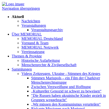
Navigation überspringen
Aktuell
Nachrichten
Veranstaltungen
Veranstaltungsarchiv
Über MEMORIAL
MEMORIAL Deutschland
Vorstand & Team
MEMORIAL Netzwerk
Vereinssatzung
Themen & Projekte
Historische Aufarbeitung
Menschenrechte & Zivilgesellschaft
Sammlungen
Videos Zeitzeugen. Ukraine - Stimmen des Krieges
Stimmen Mariupols – ein Film der Charkiver
Menschenrechtsgruppe
Zwischen Verzweiflung und Hoffnung
„Kultureller Genozid ist schwer zu beweisen“
"Die Russen haben ukrainische Kinder gezielt in
Gruppen weggebracht"
„Wir müssen den Kommunismus verurteilen“
Riskante Missionen nach Mariupol