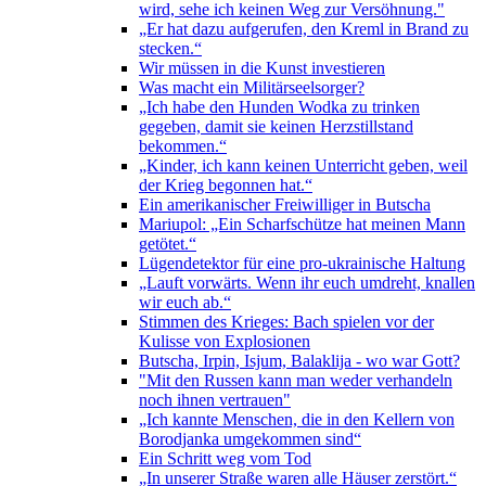
wird, sehe ich keinen Weg zur Versöhnung."
„Er hat dazu aufgerufen, den Kreml in Brand zu
stecken.“
Wir müssen in die Kunst investieren
Was macht ein Militärseelsorger?
„Ich habe den Hunden Wodka zu trinken
gegeben, damit sie keinen Herzstillstand
bekommen.“
„Kinder, ich kann keinen Unterricht geben, weil
der Krieg begonnen hat.“
Ein amerikanischer Freiwilliger in Butscha
Mariupol: „Ein Scharfschütze hat meinen Mann
getötet.“
Lügendetektor für eine pro-ukrainische Haltung
„Lauft vorwärts. Wenn ihr euch umdreht, knallen
wir euch ab.“
Stimmen des Krieges: Bach spielen vor der
Kulisse von Explosionen
Butscha, Irpin, Isjum, Balaklija - wo war Gott?
"Mit den Russen kann man weder verhandeln
noch ihnen vertrauen"
„Ich kannte Menschen, die in den Kellern von
Borodjanka umgekommen sind“
Ein Schritt weg vom Tod
„In unserer Straße waren alle Häuser zerstört.“