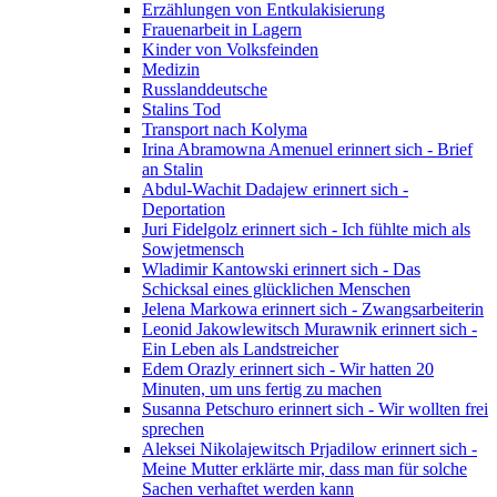
Erzählungen von Entkulakisierung
Frauenarbeit in Lagern
Kinder von Volksfeinden
Medizin
Russlanddeutsche
Stalins Tod
Transport nach Kolyma
Irina Abramowna Amenuel erinnert sich - Brief
an Stalin
Abdul-Wachit Dadajew erinnert sich -
Deportation
Juri Fidelgolz erinnert sich - Ich fühlte mich als
Sowjetmensch
Wladimir Kantowski erinnert sich - Das
Schicksal eines glücklichen Menschen
Jelena Markowa erinnert sich - Zwangsarbeiterin
Leonid Jakowlewitsch Murawnik erinnert sich -
Ein Leben als Landstreicher
Edem Orazly erinnert sich - Wir hatten 20
Minuten, um uns fertig zu machen
Susanna Petschuro erinnert sich - Wir wollten frei
sprechen
Aleksei Nikolajewitsch Prjadilow erinnert sich -
Meine Mutter erklärte mir, dass man für solche
Sachen verhaftet werden kann