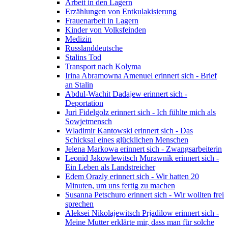
Arbeit in den Lagern
Erzählungen von Entkulakisierung
Frauenarbeit in Lagern
Kinder von Volksfeinden
Medizin
Russlanddeutsche
Stalins Tod
Transport nach Kolyma
Irina Abramowna Amenuel erinnert sich - Brief
an Stalin
Abdul-Wachit Dadajew erinnert sich -
Deportation
Juri Fidelgolz erinnert sich - Ich fühlte mich als
Sowjetmensch
Wladimir Kantowski erinnert sich - Das
Schicksal eines glücklichen Menschen
Jelena Markowa erinnert sich - Zwangsarbeiterin
Leonid Jakowlewitsch Murawnik erinnert sich -
Ein Leben als Landstreicher
Edem Orazly erinnert sich - Wir hatten 20
Minuten, um uns fertig zu machen
Susanna Petschuro erinnert sich - Wir wollten frei
sprechen
Aleksei Nikolajewitsch Prjadilow erinnert sich -
Meine Mutter erklärte mir, dass man für solche