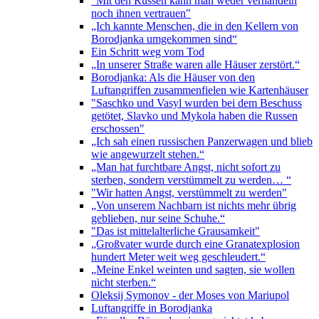
"Mit den Russen kann man weder verhandeln
noch ihnen vertrauen"
„Ich kannte Menschen, die in den Kellern von
Borodjanka umgekommen sind“
Ein Schritt weg vom Tod
„In unserer Straße waren alle Häuser zerstört.“
Borodjanka: Als die Häuser von den
Luftangriffen zusammenfielen wie Kartenhäuser
"Saschko und Vasyl wurden bei dem Beschuss
getötet, Slavko und Mykola haben die Russen
erschossen"
„Ich sah einen russischen Panzerwagen und blieb
wie angewurzelt stehen.“
„Man hat furchtbare Angst, nicht sofort zu
sterben, sondern verstümmelt zu werden… “
"Wir hatten Angst, verstümmelt zu werden"
„Von unserem Nachbarn ist nichts mehr übrig
geblieben, nur seine Schuhe.“
"Das ist mittelalterliche Grausamkeit"
„Großvater wurde durch eine Granatexplosion
hundert Meter weit weg geschleudert.“
„Meine Enkel weinten und sagten, sie wollen
nicht sterben.“
Oleksij Symonov - der Moses von Mariupol
Luftangriffe in Borodjanka