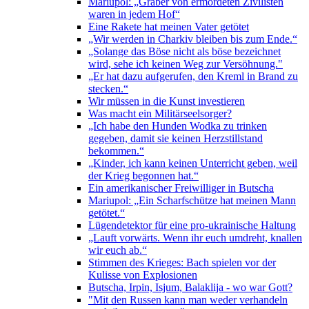
Mariupol: „Gräber von ermordeten Zivilisten
waren in jedem Hof“
Eine Rakete hat meinen Vater getötet
„Wir werden in Charkiv bleiben bis zum Ende.“
„Solange das Böse nicht als böse bezeichnet
wird, sehe ich keinen Weg zur Versöhnung."
„Er hat dazu aufgerufen, den Kreml in Brand zu
stecken.“
Wir müssen in die Kunst investieren
Was macht ein Militärseelsorger?
„Ich habe den Hunden Wodka zu trinken
gegeben, damit sie keinen Herzstillstand
bekommen.“
„Kinder, ich kann keinen Unterricht geben, weil
der Krieg begonnen hat.“
Ein amerikanischer Freiwilliger in Butscha
Mariupol: „Ein Scharfschütze hat meinen Mann
getötet.“
Lügendetektor für eine pro-ukrainische Haltung
„Lauft vorwärts. Wenn ihr euch umdreht, knallen
wir euch ab.“
Stimmen des Krieges: Bach spielen vor der
Kulisse von Explosionen
Butscha, Irpin, Isjum, Balaklija - wo war Gott?
"Mit den Russen kann man weder verhandeln