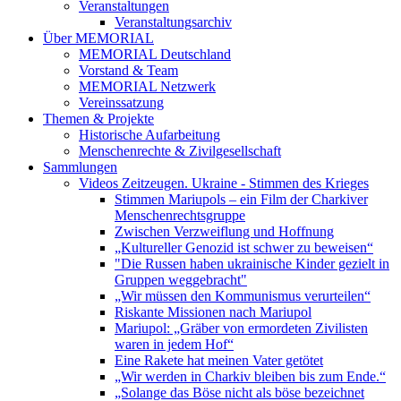
Veranstaltungen
Veranstaltungsarchiv
Über MEMORIAL
MEMORIAL Deutschland
Vorstand & Team
MEMORIAL Netzwerk
Vereinssatzung
Themen & Projekte
Historische Aufarbeitung
Menschenrechte & Zivilgesellschaft
Sammlungen
Videos Zeitzeugen. Ukraine - Stimmen des Krieges
Stimmen Mariupols – ein Film der Charkiver
Menschenrechtsgruppe
Zwischen Verzweiflung und Hoffnung
„Kultureller Genozid ist schwer zu beweisen“
"Die Russen haben ukrainische Kinder gezielt in
Gruppen weggebracht"
„Wir müssen den Kommunismus verurteilen“
Riskante Missionen nach Mariupol
Mariupol: „Gräber von ermordeten Zivilisten
waren in jedem Hof“
Eine Rakete hat meinen Vater getötet
„Wir werden in Charkiv bleiben bis zum Ende.“
„Solange das Böse nicht als böse bezeichnet