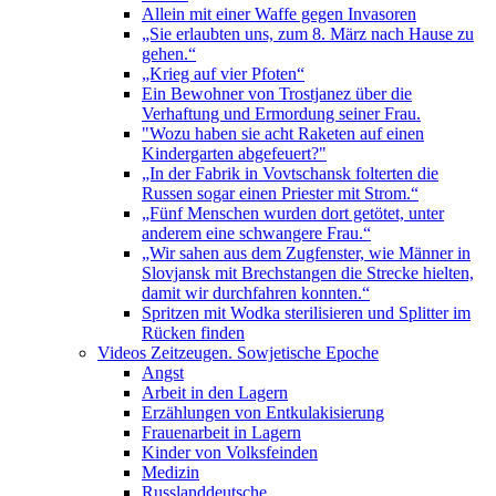
Allein mit einer Waffe gegen Invasoren
„Sie erlaubten uns, zum 8. März nach Hause zu
gehen.“
„Krieg auf vier Pfoten“
Ein Bewohner von Trostjanez über die
Verhaftung und Ermordung seiner Frau.
"Wozu haben sie acht Raketen auf einen
Kindergarten abgefeuert?"
„In der Fabrik in Vovtschansk folterten die
Russen sogar einen Priester mit Strom.“
„Fünf Menschen wurden dort getötet, unter
anderem eine schwangere Frau.“
„Wir sahen aus dem Zugfenster, wie Männer in
Slovjansk mit Brechstangen die Strecke hielten,
damit wir durchfahren konnten.“
Spritzen mit Wodka sterilisieren und Splitter im
Rücken finden
Videos Zeitzeugen. Sowjetische Epoche
Angst
Arbeit in den Lagern
Erzählungen von Entkulakisierung
Frauenarbeit in Lagern
Kinder von Volksfeinden
Medizin
Russlanddeutsche