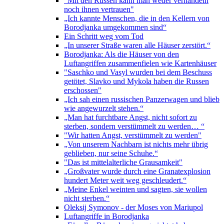
"Mit den Russen kann man weder verhandeln
noch ihnen vertrauen"
„Ich kannte Menschen, die in den Kellern von
Borodjanka umgekommen sind“
Ein Schritt weg vom Tod
„In unserer Straße waren alle Häuser zerstört.“
Borodjanka: Als die Häuser von den
Luftangriffen zusammenfielen wie Kartenhäuser
"Saschko und Vasyl wurden bei dem Beschuss
getötet, Slavko und Mykola haben die Russen
erschossen"
„Ich sah einen russischen Panzerwagen und blieb
wie angewurzelt stehen.“
„Man hat furchtbare Angst, nicht sofort zu
sterben, sondern verstümmelt zu werden… “
"Wir hatten Angst, verstümmelt zu werden"
„Von unserem Nachbarn ist nichts mehr übrig
geblieben, nur seine Schuhe.“
"Das ist mittelalterliche Grausamkeit"
„Großvater wurde durch eine Granatexplosion
hundert Meter weit weg geschleudert.“
„Meine Enkel weinten und sagten, sie wollen
nicht sterben.“
Oleksij Symonov - der Moses von Mariupol
Luftangriffe in Borodjanka