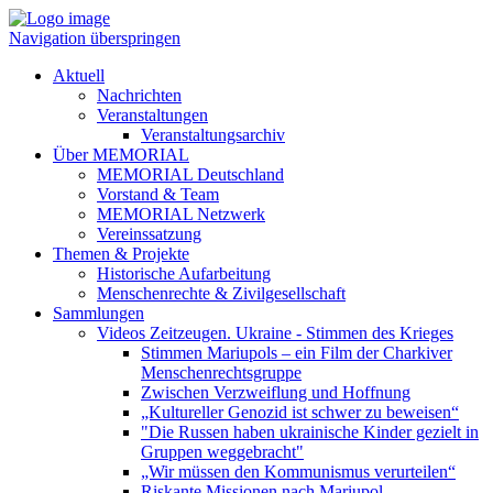
Navigation überspringen
Aktuell
Nachrichten
Veranstaltungen
Veranstaltungsarchiv
Über MEMORIAL
MEMORIAL Deutschland
Vorstand & Team
MEMORIAL Netzwerk
Vereinssatzung
Themen & Projekte
Historische Aufarbeitung
Menschenrechte & Zivilgesellschaft
Sammlungen
Videos Zeitzeugen. Ukraine - Stimmen des Krieges
Stimmen Mariupols – ein Film der Charkiver
Menschenrechtsgruppe
Zwischen Verzweiflung und Hoffnung
„Kultureller Genozid ist schwer zu beweisen“
"Die Russen haben ukrainische Kinder gezielt in
Gruppen weggebracht"
„Wir müssen den Kommunismus verurteilen“
Riskante Missionen nach Mariupol