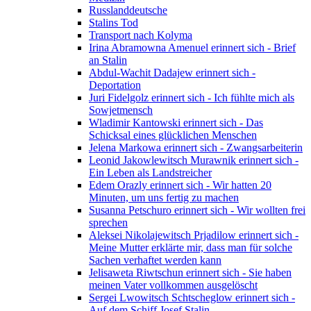
Russlanddeutsche
Stalins Tod
Transport nach Kolyma
Irina Abramowna Amenuel erinnert sich - Brief
an Stalin
Abdul-Wachit Dadajew erinnert sich -
Deportation
Juri Fidelgolz erinnert sich - Ich fühlte mich als
Sowjetmensch
Wladimir Kantowski erinnert sich - Das
Schicksal eines glücklichen Menschen
Jelena Markowa erinnert sich - Zwangsarbeiterin
Leonid Jakowlewitsch Murawnik erinnert sich -
Ein Leben als Landstreicher
Edem Orazly erinnert sich - Wir hatten 20
Minuten, um uns fertig zu machen
Susanna Petschuro erinnert sich - Wir wollten frei
sprechen
Aleksei Nikolajewitsch Prjadilow erinnert sich -
Meine Mutter erklärte mir, dass man für solche
Sachen verhaftet werden kann
Jelisaweta Riwtschun erinnert sich - Sie haben
meinen Vater vollkommen ausgelöscht
Sergei Lwowitsch Schtscheglow erinnert sich -
Auf dem Schiff Josef Stalin