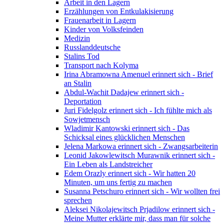
Arbeit in den Lagern
Erzählungen von Entkulakisierung
Frauenarbeit in Lagern
Kinder von Volksfeinden
Medizin
Russlanddeutsche
Stalins Tod
Transport nach Kolyma
Irina Abramowna Amenuel erinnert sich - Brief
an Stalin
Abdul-Wachit Dadajew erinnert sich -
Deportation
Juri Fidelgolz erinnert sich - Ich fühlte mich als
Sowjetmensch
Wladimir Kantowski erinnert sich - Das
Schicksal eines glücklichen Menschen
Jelena Markowa erinnert sich - Zwangsarbeiterin
Leonid Jakowlewitsch Murawnik erinnert sich -
Ein Leben als Landstreicher
Edem Orazly erinnert sich - Wir hatten 20
Minuten, um uns fertig zu machen
Susanna Petschuro erinnert sich - Wir wollten frei
sprechen
Aleksei Nikolajewitsch Prjadilow erinnert sich -
Meine Mutter erklärte mir, dass man für solche