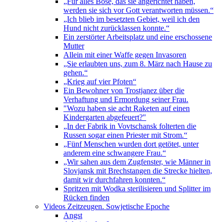
„Für alles Böse, das sie angerichtet haben,
werden sie sich vor Gott verantworten müssen.“
„Ich blieb im besetzten Gebiet, weil ich den
Hund nicht zurücklassen konnte.“
Ein zerstörter Arbeitsplatz und eine erschossene
Mutter
Allein mit einer Waffe gegen Invasoren
„Sie erlaubten uns, zum 8. März nach Hause zu
gehen.“
„Krieg auf vier Pfoten“
Ein Bewohner von Trostjanez über die
Verhaftung und Ermordung seiner Frau.
"Wozu haben sie acht Raketen auf einen
Kindergarten abgefeuert?"
„In der Fabrik in Vovtschansk folterten die
Russen sogar einen Priester mit Strom.“
„Fünf Menschen wurden dort getötet, unter
anderem eine schwangere Frau.“
„Wir sahen aus dem Zugfenster, wie Männer in
Slovjansk mit Brechstangen die Strecke hielten,
damit wir durchfahren konnten.“
Spritzen mit Wodka sterilisieren und Splitter im
Rücken finden
Videos Zeitzeugen. Sowjetische Epoche
Angst