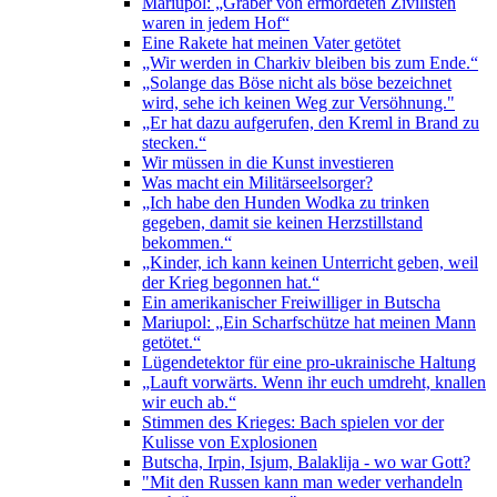
Mariupol: „Gräber von ermordeten Zivilisten
waren in jedem Hof“
Eine Rakete hat meinen Vater getötet
„Wir werden in Charkiv bleiben bis zum Ende.“
„Solange das Böse nicht als böse bezeichnet
wird, sehe ich keinen Weg zur Versöhnung."
„Er hat dazu aufgerufen, den Kreml in Brand zu
stecken.“
Wir müssen in die Kunst investieren
Was macht ein Militärseelsorger?
„Ich habe den Hunden Wodka zu trinken
gegeben, damit sie keinen Herzstillstand
bekommen.“
„Kinder, ich kann keinen Unterricht geben, weil
der Krieg begonnen hat.“
Ein amerikanischer Freiwilliger in Butscha
Mariupol: „Ein Scharfschütze hat meinen Mann
getötet.“
Lügendetektor für eine pro-ukrainische Haltung
„Lauft vorwärts. Wenn ihr euch umdreht, knallen
wir euch ab.“
Stimmen des Krieges: Bach spielen vor der
Kulisse von Explosionen
Butscha, Irpin, Isjum, Balaklija - wo war Gott?
"Mit den Russen kann man weder verhandeln