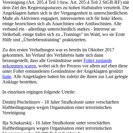
Vereinigung (Art. 205.4 Teil 1 bzw. Art. 205.4 Teil 2 StGB RF) mit
dem Ziel des Regierungssturzes zu hohen Haftstrafen verurteilt. Die
Angeklagten hatten sich in der Vergangenheit in unterschiedlichem
Maße als Aktivisten engagiert, interessierten sich für linke Ideen,
einige bezeichnen sich als Anarchisten oder Antifaschisten. Alle
verband ein - allerdings unterschiedlich starkes - Interesse an
Strikeball, einige trafen sich zu „Trainings“ im Wald, wo sie Erste
Hilfe und „Überlebenstraining“ praktizierten.
Zu den ersten Verhaftungen war es bereits im Oktober 2017
gekommen. Im Verlauf des Verfahrens hatte sich dann
herausgestellt, dass alle Geständnisse unter
Folter zustande
gekommen waren
, wobei sich der Prozess vor allem auf eben diese
unter Folter entstandenen Geständnisse der Angeklagten gestützt
hatte
. Alle Angeklagten hatten bis zuletzt die ihnen zur Last gelegte
Anklage bestritten.
In einzelnen ergingen folgende Urteile:
Dmitrij Ptschelinzev - 18 Jahre Strafkolonie unter verschärften
Haftbedingungen wegen Organisation einer terroristischen
Vereinigung
Ilja Schakurskij - 16 Jahre Strafkolonie unter verschärften
Haftbedingungen wegen Organisation einer terroristischen