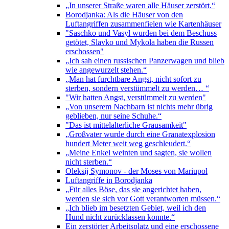
„In unserer Straße waren alle Häuser zerstört.“
Borodjanka: Als die Häuser von den
Luftangriffen zusammenfielen wie Kartenhäuser
"Saschko und Vasyl wurden bei dem Beschuss
getötet, Slavko und Mykola haben die Russen
erschossen"
„Ich sah einen russischen Panzerwagen und blieb
wie angewurzelt stehen.“
„Man hat furchtbare Angst, nicht sofort zu
sterben, sondern verstümmelt zu werden… “
"Wir hatten Angst, verstümmelt zu werden"
„Von unserem Nachbarn ist nichts mehr übrig
geblieben, nur seine Schuhe.“
"Das ist mittelalterliche Grausamkeit"
„Großvater wurde durch eine Granatexplosion
hundert Meter weit weg geschleudert.“
„Meine Enkel weinten und sagten, sie wollen
nicht sterben.“
Oleksij Symonov - der Moses von Mariupol
Luftangriffe in Borodjanka
„Für alles Böse, das sie angerichtet haben,
werden sie sich vor Gott verantworten müssen.“
„Ich blieb im besetzten Gebiet, weil ich den
Hund nicht zurücklassen konnte.“
Ein zerstörter Arbeitsplatz und eine erschossene