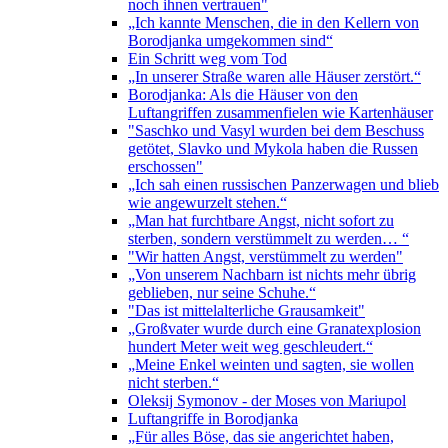
noch ihnen vertrauen"
„Ich kannte Menschen, die in den Kellern von
Borodjanka umgekommen sind“
Ein Schritt weg vom Tod
„In unserer Straße waren alle Häuser zerstört.“
Borodjanka: Als die Häuser von den
Luftangriffen zusammenfielen wie Kartenhäuser
"Saschko und Vasyl wurden bei dem Beschuss
getötet, Slavko und Mykola haben die Russen
erschossen"
„Ich sah einen russischen Panzerwagen und blieb
wie angewurzelt stehen.“
„Man hat furchtbare Angst, nicht sofort zu
sterben, sondern verstümmelt zu werden… “
"Wir hatten Angst, verstümmelt zu werden"
„Von unserem Nachbarn ist nichts mehr übrig
geblieben, nur seine Schuhe.“
"Das ist mittelalterliche Grausamkeit"
„Großvater wurde durch eine Granatexplosion
hundert Meter weit weg geschleudert.“
„Meine Enkel weinten und sagten, sie wollen
nicht sterben.“
Oleksij Symonov - der Moses von Mariupol
Luftangriffe in Borodjanka
„Für alles Böse, das sie angerichtet haben,