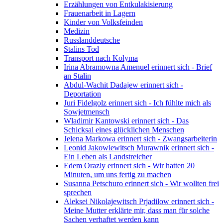
Erzählungen von Entkulakisierung
Frauenarbeit in Lagern
Kinder von Volksfeinden
Medizin
Russlanddeutsche
Stalins Tod
Transport nach Kolyma
Irina Abramowna Amenuel erinnert sich - Brief
an Stalin
Abdul-Wachit Dadajew erinnert sich -
Deportation
Juri Fidelgolz erinnert sich - Ich fühlte mich als
Sowjetmensch
Wladimir Kantowski erinnert sich - Das
Schicksal eines glücklichen Menschen
Jelena Markowa erinnert sich - Zwangsarbeiterin
Leonid Jakowlewitsch Murawnik erinnert sich -
Ein Leben als Landstreicher
Edem Orazly erinnert sich - Wir hatten 20
Minuten, um uns fertig zu machen
Susanna Petschuro erinnert sich - Wir wollten frei
sprechen
Aleksei Nikolajewitsch Prjadilow erinnert sich -
Meine Mutter erklärte mir, dass man für solche
Sachen verhaftet werden kann