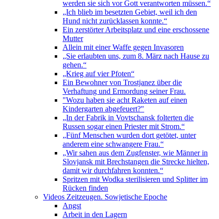
werden sie sich vor Gott verantworten müssen.“
„Ich blieb im besetzten Gebiet, weil ich den
Hund nicht zurücklassen konnte.“
Ein zerstörter Arbeitsplatz und eine erschossene
Mutter
Allein mit einer Waffe gegen Invasoren
„Sie erlaubten uns, zum 8. März nach Hause zu
gehen.“
„Krieg auf vier Pfoten“
Ein Bewohner von Trostjanez über die
Verhaftung und Ermordung seiner Frau.
"Wozu haben sie acht Raketen auf einen
Kindergarten abgefeuert?"
„In der Fabrik in Vovtschansk folterten die
Russen sogar einen Priester mit Strom.“
„Fünf Menschen wurden dort getötet, unter
anderem eine schwangere Frau.“
„Wir sahen aus dem Zugfenster, wie Männer in
Slovjansk mit Brechstangen die Strecke hielten,
damit wir durchfahren konnten.“
Spritzen mit Wodka sterilisieren und Splitter im
Rücken finden
Videos Zeitzeugen. Sowjetische Epoche
Angst
Arbeit in den Lagern