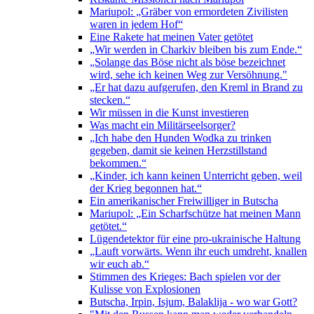
Mariupol: „Gräber von ermordeten Zivilisten
waren in jedem Hof“
Eine Rakete hat meinen Vater getötet
„Wir werden in Charkiv bleiben bis zum Ende.“
„Solange das Böse nicht als böse bezeichnet
wird, sehe ich keinen Weg zur Versöhnung."
„Er hat dazu aufgerufen, den Kreml in Brand zu
stecken.“
Wir müssen in die Kunst investieren
Was macht ein Militärseelsorger?
„Ich habe den Hunden Wodka zu trinken
gegeben, damit sie keinen Herzstillstand
bekommen.“
„Kinder, ich kann keinen Unterricht geben, weil
der Krieg begonnen hat.“
Ein amerikanischer Freiwilliger in Butscha
Mariupol: „Ein Scharfschütze hat meinen Mann
getötet.“
Lügendetektor für eine pro-ukrainische Haltung
„Lauft vorwärts. Wenn ihr euch umdreht, knallen
wir euch ab.“
Stimmen des Krieges: Bach spielen vor der
Kulisse von Explosionen
Butscha, Irpin, Isjum, Balaklija - wo war Gott?