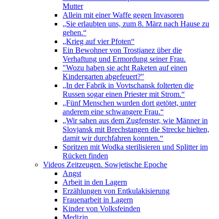
Mutter
Allein mit einer Waffe gegen Invasoren
„Sie erlaubten uns, zum 8. März nach Hause zu
gehen.“
„Krieg auf vier Pfoten“
Ein Bewohner von Trostjanez über die
Verhaftung und Ermordung seiner Frau.
"Wozu haben sie acht Raketen auf einen
Kindergarten abgefeuert?"
„In der Fabrik in Vovtschansk folterten die
Russen sogar einen Priester mit Strom.“
„Fünf Menschen wurden dort getötet, unter
anderem eine schwangere Frau.“
„Wir sahen aus dem Zugfenster, wie Männer in
Slovjansk mit Brechstangen die Strecke hielten,
damit wir durchfahren konnten.“
Spritzen mit Wodka sterilisieren und Splitter im
Rücken finden
Videos Zeitzeugen. Sowjetische Epoche
Angst
Arbeit in den Lagern
Erzählungen von Entkulakisierung
Frauenarbeit in Lagern
Kinder von Volksfeinden
Medizin