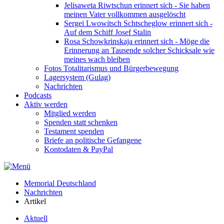
Jelisaweta Riwtschun erinnert sich - Sie haben
meinen Vater vollkommen ausgelöscht
Sergei Lwowitsch Schtscheglow erinnert sich -
Auf dem Schiff Josef Stalin
Rosa Schowkrinskaja erinnert sich - Möge die
Erinnerung an Tausende solcher Schicksale wie
meines wach bleiben
Fotos Totalitarismus und Bürgerbewegung
Lagersystem (Gulag)
Nachrichten
Podcasts
Aktiv werden
Mitglied werden
Spenden statt schenken
Testament spenden
Briefe an politische Gefangene
Kontodaten & PayPal
Memorial Deutschland
Nachrichten
Artikel
Aktuell