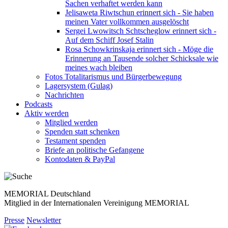
Sachen verhaftet werden kann
Jelisaweta Riwtschun erinnert sich - Sie haben
meinen Vater vollkommen ausgelöscht
Sergei Lwowitsch Schtscheglow erinnert sich -
Auf dem Schiff Josef Stalin
Rosa Schowkrinskaja erinnert sich - Möge die
Erinnerung an Tausende solcher Schicksale wie
meines wach bleiben
Fotos Totalitarismus und Bürgerbewegung
Lagersystem (Gulag)
Nachrichten
Podcasts
Aktiv werden
Mitglied werden
Spenden statt schenken
Testament spenden
Briefe an politische Gefangene
Kontodaten & PayPal
MEMORIAL Deutschland
Mitglied in der Internationalen Vereinigung MEMORIAL
Presse
Newsletter