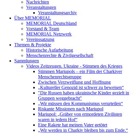
Nachrichten
Veranstaltungen
Veranstaltungsarchiv
Über MEMORIAL
MEMORIAL Deutschland
Vorstand & Team
MEMORIAL Netzwerk
Vereinssatzung
Themen & Projekte
Historische Aufarbeitung
Menschenrechte & Zivilgesellschaft
Sammlungen
Videos Zeitzeugen. Ukraine - Stimmen des Krieges
Stimmen Mariupols – ein Film der Charkiver
Menschenrechtsgruppe
Zwischen Verzweiflung und Hoffnung
„Kultureller Genozid ist schwer zu beweisen“
"Die Russen haben ukrainische Kinder gezielt in
Gruppen weggebracht"
„Wir müssen den Kommunismus verurteilen“
Riskante Missionen nach Mariupol
Mariupol: „Gräber von ermordeten Zivilisten
waren in jedem Hof“
Eine Rakete hat meinen Vater getötet
„Wir werden in Charkiv bleiben bis zum Ende.“