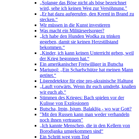
„Solange das Böse nicht als böse bezeichnet
wird, sehe ich keinen Weg zur Versöhnung."
„Er hat dazu aufgerufen, den Kreml in Brand zu
stecken.“
Wir müssen in die Kunst investieren
Was macht ein Militärseelsorger?
„Ich habe den Hunden Wodka zu trinken
gegeben, damit sie keinen Herzstillstand
bekommen.“
„Kinder, ich kann keinen Unterricht geben, weil
der Krieg begonnen hat.“
Ein amerikanischer Freiwilliger in Butscha
Mariupol: „Ein Scharfschütze hat meinen Mann
getötet.“
Lügendetektor für eine pro-ukrainische Haltung
„Lauft vorwärts. Wenn ihr euch umdreht, knallen
wir euch ab.“
Stimmen des Krieges: Bach spielen vor der
Kulisse von Explosionen
Butscha, Irpin, Isjum, Balaklija - wo war Gott?
"Mit den Russen kann man weder verhandeln
noch ihnen vertrauen"
„Ich kannte Menschen, die in den Kellern von
Borodjanka umgekommen sind“
Ein Schritt weg vom Tod