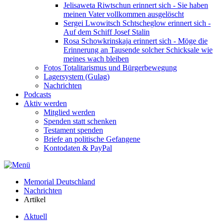
Jelisaweta Riwtschun erinnert sich - Sie haben
meinen Vater vollkommen ausgelöscht
Sergei Lwowitsch Schtscheglow erinnert sich -
Auf dem Schiff Josef Stalin
Rosa Schowkrinskaja erinnert sich - Möge die
Erinnerung an Tausende solcher Schicksale wie
meines wach bleiben
Fotos Totalitarismus und Bürgerbewegung
Lagersystem (Gulag)
Nachrichten
Podcasts
Aktiv werden
Mitglied werden
Spenden statt schenken
Testament spenden
Briefe an politische Gefangene
Kontodaten & PayPal
Memorial Deutschland
Nachrichten
Artikel
Aktuell