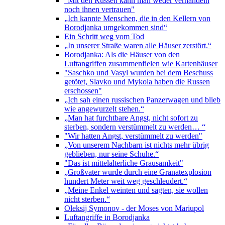
"Mit den Russen kann man weder verhandeln
noch ihnen vertrauen"
„Ich kannte Menschen, die in den Kellern von
Borodjanka umgekommen sind“
Ein Schritt weg vom Tod
„In unserer Straße waren alle Häuser zerstört.“
Borodjanka: Als die Häuser von den
Luftangriffen zusammenfielen wie Kartenhäuser
"Saschko und Vasyl wurden bei dem Beschuss
getötet, Slavko und Mykola haben die Russen
erschossen"
„Ich sah einen russischen Panzerwagen und blieb
wie angewurzelt stehen.“
„Man hat furchtbare Angst, nicht sofort zu
sterben, sondern verstümmelt zu werden… “
"Wir hatten Angst, verstümmelt zu werden"
„Von unserem Nachbarn ist nichts mehr übrig
geblieben, nur seine Schuhe.“
"Das ist mittelalterliche Grausamkeit"
„Großvater wurde durch eine Granatexplosion
hundert Meter weit weg geschleudert.“
„Meine Enkel weinten und sagten, sie wollen
nicht sterben.“
Oleksij Symonov - der Moses von Mariupol
Luftangriffe in Borodjanka