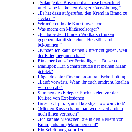
„Solange das Böse nicht als böse bezeichnet
wird, sehe ich keinen Weg zur Versöhnung."
„Er hat dazu aufgerufen, den Kreml in Brand zu
stecken.“
Wir müssen in die Kunst investieren
Was macht ein Militärseelsorger?
„Ich habe den Hunden Wodka zu trinken
gegeben, damit sie keinen Herzstillstand
bekommen.“
„Kinder, ich kann keinen Unterricht geben, weil
der Krieg begonnen hat.“
Ein amerikanischer Freiwilliger in Butscha
Mariupol: „Ein Scharfschütze hat meinen Mann
getötet.“
Lügendetektor für eine pro-ukrainische Haltung
„Lauft vorwärts. Wenn ihr euch umdreht, knallen
wir euch ab.“
Stimmen des Krieges: Bach spielen vor der
Kulisse von Explosionen
Butscha, Irpin, Isjum, Balaklija - wo war Gott?
"Mit den Russen kann man weder verhandeln
noch ihnen vertrauen"
„Ich kannte Menschen, die in den Kellern von
Borodjanka umgekommen sind“
Ein Schritt weg vom Tod