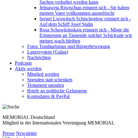
Sachen verhaftet werden kann
Jelisaweta Riwtschun erinnert sich - Sie haben
meinen Vater vollkommen ausgelöscht
Sergei Lwowitsch Schtscheglow erinnert sich -
Auf dem Schiff Josef Stalin
Rosa Schowkrinskaja erinnert sich - Möge die
Erinnerung an Tausende solcher Schicksale wie
meines wach bleiben
Fotos Totalitarismus und Bürgerbewegung
Lagersystem (Gulag)
Nachrichten
Podcasts
Aktiv werden
Mitglied werden
Spenden statt schenken
Testament spenden
Briefe an politische Gefangene
Kontodaten & PayPal
MEMORIAL Deutschland
Mitglied in der Internationalen Vereinigung MEMORIAL
Presse
Newsletter