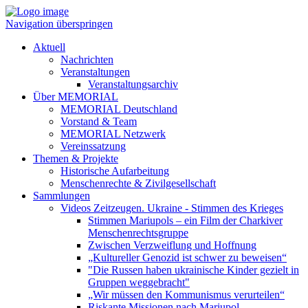
Navigation überspringen
Aktuell
Nachrichten
Veranstaltungen
Veranstaltungsarchiv
Über MEMORIAL
MEMORIAL Deutschland
Vorstand & Team
MEMORIAL Netzwerk
Vereinssatzung
Themen & Projekte
Historische Aufarbeitung
Menschenrechte & Zivilgesellschaft
Sammlungen
Videos Zeitzeugen. Ukraine - Stimmen des Krieges
Stimmen Mariupols – ein Film der Charkiver
Menschenrechtsgruppe
Zwischen Verzweiflung und Hoffnung
„Kultureller Genozid ist schwer zu beweisen“
"Die Russen haben ukrainische Kinder gezielt in
Gruppen weggebracht"
„Wir müssen den Kommunismus verurteilen“
Riskante Missionen nach Mariupol