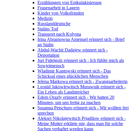
Erzählungen von Entkulakisierung
Frauenarbeit in Lagern
Kinder von Volksfeinden
Medizin
Russlanddeutsche
Stalins Tod
Transport nach Kolyma
Irina Abramowna Amenuel erinnert sich - Brief
an Stalin
Abdul-Wachit Dadajew erinnert sich -
Deportation
Juri Fidelgolz erinnert sich - Ich fühlte mich als
Sowjetmensch
Wladimir Kantowski erinnert sich - Das
Schicksal eines glücklichen Menschen
Jelena Markowa erinnert sich - Zwangsarbeiterin
Leonid Jakowlewitsch Murawnik erinnert sich -
Ein Leben als Landstreicher
Edem Orazly erinnert sich - Wir hatten 20
Minuten, um uns fertig zu machen
Susanna Petschuro erinnert sich - Wir wollten frei
sprechen
Aleksei Nikolajewitsch Prjadilow erinnert sich -
Meine Mutter erklärte mir, dass man für solche
Sachen verhaftet werden kann