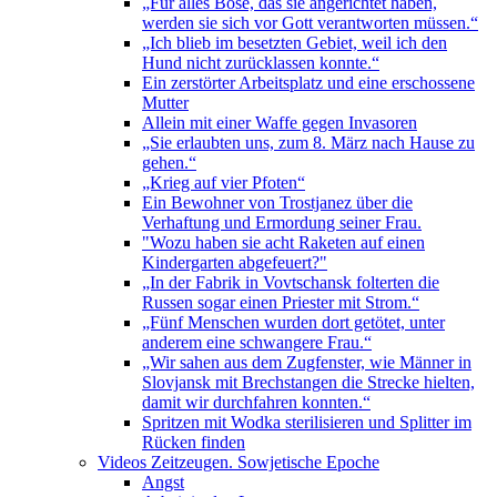
„Für alles Böse, das sie angerichtet haben,
werden sie sich vor Gott verantworten müssen.“
„Ich blieb im besetzten Gebiet, weil ich den
Hund nicht zurücklassen konnte.“
Ein zerstörter Arbeitsplatz und eine erschossene
Mutter
Allein mit einer Waffe gegen Invasoren
„Sie erlaubten uns, zum 8. März nach Hause zu
gehen.“
„Krieg auf vier Pfoten“
Ein Bewohner von Trostjanez über die
Verhaftung und Ermordung seiner Frau.
"Wozu haben sie acht Raketen auf einen
Kindergarten abgefeuert?"
„In der Fabrik in Vovtschansk folterten die
Russen sogar einen Priester mit Strom.“
„Fünf Menschen wurden dort getötet, unter
anderem eine schwangere Frau.“
„Wir sahen aus dem Zugfenster, wie Männer in
Slovjansk mit Brechstangen die Strecke hielten,
damit wir durchfahren konnten.“
Spritzen mit Wodka sterilisieren und Splitter im
Rücken finden
Videos Zeitzeugen. Sowjetische Epoche
Angst