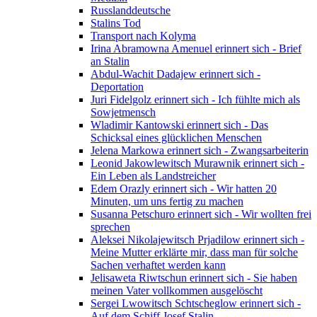
Russlanddeutsche
Stalins Tod
Transport nach Kolyma
Irina Abramowna Amenuel erinnert sich - Brief
an Stalin
Abdul-Wachit Dadajew erinnert sich -
Deportation
Juri Fidelgolz erinnert sich - Ich fühlte mich als
Sowjetmensch
Wladimir Kantowski erinnert sich - Das
Schicksal eines glücklichen Menschen
Jelena Markowa erinnert sich - Zwangsarbeiterin
Leonid Jakowlewitsch Murawnik erinnert sich -
Ein Leben als Landstreicher
Edem Orazly erinnert sich - Wir hatten 20
Minuten, um uns fertig zu machen
Susanna Petschuro erinnert sich - Wir wollten frei
sprechen
Aleksei Nikolajewitsch Prjadilow erinnert sich -
Meine Mutter erklärte mir, dass man für solche
Sachen verhaftet werden kann
Jelisaweta Riwtschun erinnert sich - Sie haben
meinen Vater vollkommen ausgelöscht
Sergei Lwowitsch Schtscheglow erinnert sich -
Auf dem Schiff Josef Stalin