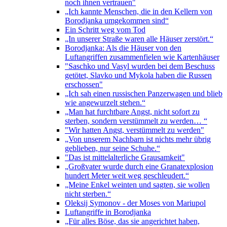
noch ihnen vertrauen"
„Ich kannte Menschen, die in den Kellern von
Borodjanka umgekommen sind“
Ein Schritt weg vom Tod
„In unserer Straße waren alle Häuser zerstört.“
Borodjanka: Als die Häuser von den
Luftangriffen zusammenfielen wie Kartenhäuser
"Saschko und Vasyl wurden bei dem Beschuss
getötet, Slavko und Mykola haben die Russen
erschossen"
„Ich sah einen russischen Panzerwagen und blieb
wie angewurzelt stehen.“
„Man hat furchtbare Angst, nicht sofort zu
sterben, sondern verstümmelt zu werden… “
"Wir hatten Angst, verstümmelt zu werden"
„Von unserem Nachbarn ist nichts mehr übrig
geblieben, nur seine Schuhe.“
"Das ist mittelalterliche Grausamkeit"
„Großvater wurde durch eine Granatexplosion
hundert Meter weit weg geschleudert.“
„Meine Enkel weinten und sagten, sie wollen
nicht sterben.“
Oleksij Symonov - der Moses von Mariupol
Luftangriffe in Borodjanka
„Für alles Böse, das sie angerichtet haben,