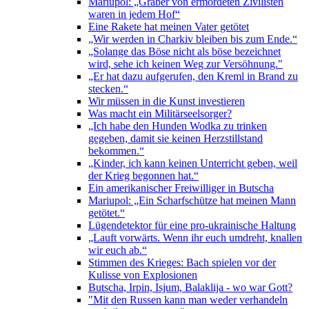
Mariupol: „Gräber von ermordeten Zivilisten
waren in jedem Hof“
Eine Rakete hat meinen Vater getötet
„Wir werden in Charkiv bleiben bis zum Ende.“
„Solange das Böse nicht als böse bezeichnet
wird, sehe ich keinen Weg zur Versöhnung."
„Er hat dazu aufgerufen, den Kreml in Brand zu
stecken.“
Wir müssen in die Kunst investieren
Was macht ein Militärseelsorger?
„Ich habe den Hunden Wodka zu trinken
gegeben, damit sie keinen Herzstillstand
bekommen.“
„Kinder, ich kann keinen Unterricht geben, weil
der Krieg begonnen hat.“
Ein amerikanischer Freiwilliger in Butscha
Mariupol: „Ein Scharfschütze hat meinen Mann
getötet.“
Lügendetektor für eine pro-ukrainische Haltung
„Lauft vorwärts. Wenn ihr euch umdreht, knallen
wir euch ab.“
Stimmen des Krieges: Bach spielen vor der
Kulisse von Explosionen
Butscha, Irpin, Isjum, Balaklija - wo war Gott?
"Mit den Russen kann man weder verhandeln