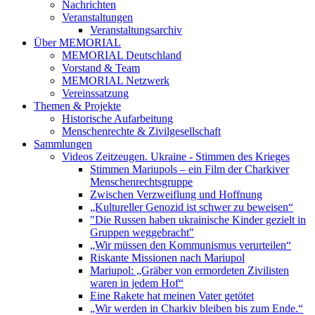
Nachrichten
Veranstaltungen
Veranstaltungsarchiv
Über MEMORIAL
MEMORIAL Deutschland
Vorstand & Team
MEMORIAL Netzwerk
Vereinssatzung
Themen & Projekte
Historische Aufarbeitung
Menschenrechte & Zivilgesellschaft
Sammlungen
Videos Zeitzeugen. Ukraine - Stimmen des Krieges
Stimmen Mariupols – ein Film der Charkiver
Menschenrechtsgruppe
Zwischen Verzweiflung und Hoffnung
„Kultureller Genozid ist schwer zu beweisen“
"Die Russen haben ukrainische Kinder gezielt in
Gruppen weggebracht"
„Wir müssen den Kommunismus verurteilen“
Riskante Missionen nach Mariupol
Mariupol: „Gräber von ermordeten Zivilisten
waren in jedem Hof“
Eine Rakete hat meinen Vater getötet
„Wir werden in Charkiv bleiben bis zum Ende.“