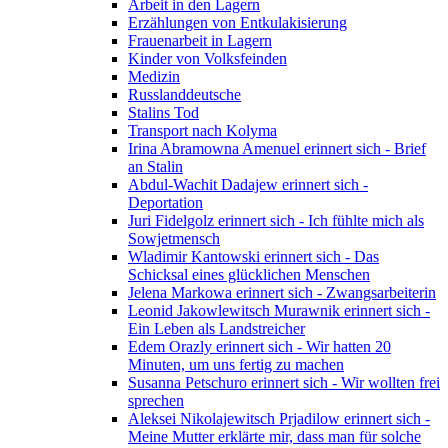
Arbeit in den Lagern
Erzählungen von Entkulakisierung
Frauenarbeit in Lagern
Kinder von Volksfeinden
Medizin
Russlanddeutsche
Stalins Tod
Transport nach Kolyma
Irina Abramowna Amenuel erinnert sich - Brief
an Stalin
Abdul-Wachit Dadajew erinnert sich -
Deportation
Juri Fidelgolz erinnert sich - Ich fühlte mich als
Sowjetmensch
Wladimir Kantowski erinnert sich - Das
Schicksal eines glücklichen Menschen
Jelena Markowa erinnert sich - Zwangsarbeiterin
Leonid Jakowlewitsch Murawnik erinnert sich -
Ein Leben als Landstreicher
Edem Orazly erinnert sich - Wir hatten 20
Minuten, um uns fertig zu machen
Susanna Petschuro erinnert sich - Wir wollten frei
sprechen
Aleksei Nikolajewitsch Prjadilow erinnert sich -
Meine Mutter erklärte mir, dass man für solche