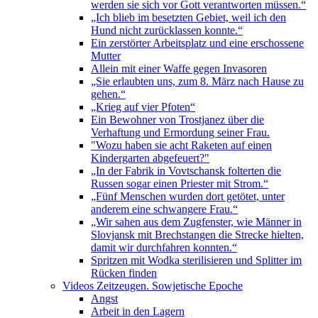
werden sie sich vor Gott verantworten müssen.“
„Ich blieb im besetzten Gebiet, weil ich den
Hund nicht zurücklassen konnte.“
Ein zerstörter Arbeitsplatz und eine erschossene
Mutter
Allein mit einer Waffe gegen Invasoren
„Sie erlaubten uns, zum 8. März nach Hause zu
gehen.“
„Krieg auf vier Pfoten“
Ein Bewohner von Trostjanez über die
Verhaftung und Ermordung seiner Frau.
"Wozu haben sie acht Raketen auf einen
Kindergarten abgefeuert?"
„In der Fabrik in Vovtschansk folterten die
Russen sogar einen Priester mit Strom.“
„Fünf Menschen wurden dort getötet, unter
anderem eine schwangere Frau.“
„Wir sahen aus dem Zugfenster, wie Männer in
Slovjansk mit Brechstangen die Strecke hielten,
damit wir durchfahren konnten.“
Spritzen mit Wodka sterilisieren und Splitter im
Rücken finden
Videos Zeitzeugen. Sowjetische Epoche
Angst
Arbeit in den Lagern