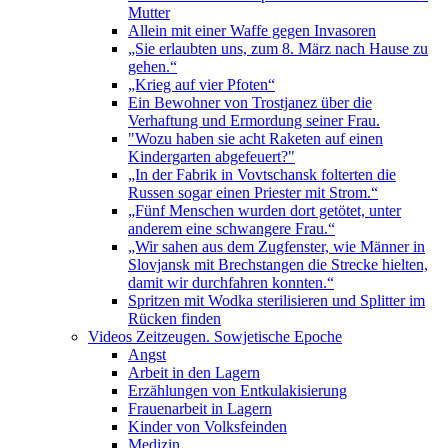
Mutter
Allein mit einer Waffe gegen Invasoren
„Sie erlaubten uns, zum 8. März nach Hause zu
gehen.“
„Krieg auf vier Pfoten“
Ein Bewohner von Trostjanez über die
Verhaftung und Ermordung seiner Frau.
"Wozu haben sie acht Raketen auf einen
Kindergarten abgefeuert?"
„In der Fabrik in Vovtschansk folterten die
Russen sogar einen Priester mit Strom.“
„Fünf Menschen wurden dort getötet, unter
anderem eine schwangere Frau.“
„Wir sahen aus dem Zugfenster, wie Männer in
Slovjansk mit Brechstangen die Strecke hielten,
damit wir durchfahren konnten.“
Spritzen mit Wodka sterilisieren und Splitter im
Rücken finden
Videos Zeitzeugen. Sowjetische Epoche
Angst
Arbeit in den Lagern
Erzählungen von Entkulakisierung
Frauenarbeit in Lagern
Kinder von Volksfeinden
Medizin