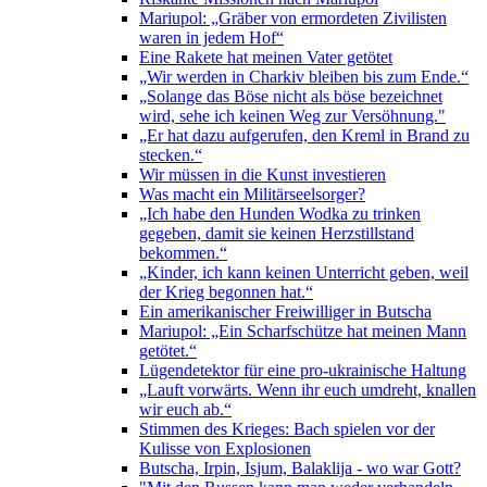
Mariupol: „Gräber von ermordeten Zivilisten
waren in jedem Hof“
Eine Rakete hat meinen Vater getötet
„Wir werden in Charkiv bleiben bis zum Ende.“
„Solange das Böse nicht als böse bezeichnet
wird, sehe ich keinen Weg zur Versöhnung."
„Er hat dazu aufgerufen, den Kreml in Brand zu
stecken.“
Wir müssen in die Kunst investieren
Was macht ein Militärseelsorger?
„Ich habe den Hunden Wodka zu trinken
gegeben, damit sie keinen Herzstillstand
bekommen.“
„Kinder, ich kann keinen Unterricht geben, weil
der Krieg begonnen hat.“
Ein amerikanischer Freiwilliger in Butscha
Mariupol: „Ein Scharfschütze hat meinen Mann
getötet.“
Lügendetektor für eine pro-ukrainische Haltung
„Lauft vorwärts. Wenn ihr euch umdreht, knallen
wir euch ab.“
Stimmen des Krieges: Bach spielen vor der
Kulisse von Explosionen
Butscha, Irpin, Isjum, Balaklija - wo war Gott?