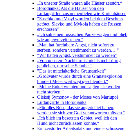
„In unserer Straße waren alle Häuser zerstört.“
Borodjanka: Als die Häuser von den
Luftangriffen zusammenfielen wie Kartenhäuser
"Saschko und Vasyl wurden bei dem Beschuss
getötet, Slavko und Mykola haben die Russen
erschossen"
„Ich sah einen russischen Panzerwagen und blieb
wie angewurzelt stehen.“
„Man hat furchtbare Angst, nicht sofort zu
sterben, sondern verstümmelt zu werden… “
"Wir hatten Angst, verstümmelt zu werden"
„Von unserem Nachbarn ist nichts mehr übrig
geblieben, nur seine Schuhe.“
"Das ist mittelalterliche Grausamkeit"
„Großvater wurde durch eine Granatexplosion
hundert Meter weit weg geschleudert.“
„Meine Enkel weinten und sagten, sie wollen
nicht sterben.“
Oleksij Symonov - der Moses von Mariupol
Luftangriffe in Borodjanka
„Für alles Böse, das sie angerichtet haben,
werden sie sich vor Gott verantworten müssen.“
„Ich blieb im besetzten Gebiet, weil ich den
Hund nicht zurücklassen konnte.“
Ein zerstörter Arbeitsplatz und eine erschossene