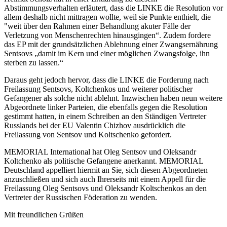
Abstimmungsverhalten erläutert, dass die LINKE die Resolution vor
allem deshalb nicht mittragen wollte, weil sie Punkte enthielt, die
"weit über den Rahmen einer Behandlung akuter Fälle der
Verletzung von Menschenrechten hinausgingen“. Zudem fordere
das EP mit der grundsätzlichen Ablehnung einer Zwangsernährung
Sentsovs „damit im Kern und einer möglichen Zwangsfolge, ihn
sterben zu lassen.“
Daraus geht jedoch hervor, dass die LINKE die Forderung nach
Freilassung Sentsovs, Koltchenkos und weiterer politischer
Gefangener als solche nicht ablehnt. Inzwischen haben neun weitere
Abgeordnete linker Parteien, die ebenfalls gegen die Resolution
gestimmt hatten, in einem Schreiben an den Ständigen Vertreter
Russlands bei der EU Valentin Chizhov ausdrücklich die
Freilassung von Sentsov und Koltschenko gefordert.
MEMORIAL International hat Oleg Sentsov und Oleksandr
Koltchenko als politische Gefangene anerkannt. MEMORIAL
Deutschland appelliert hiermit an Sie, sich diesen Abgeordneten
anzuschließen und sich auch Ihrerseits mit einem Appell für die
Freilassung Oleg Sentsovs und Oleksandr Koltschenkos an den
Vertreter der Russischen Föderation zu wenden.
Mit freundlichen Grüßen