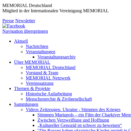
MEMORIAL Deutschland
Mitglied in der Internationalen Vereinigung MEMORIAL
Presse
Newsletter
Navigation überspringen
Aktuell
Nachrichten
Veranstaltungen
Veranstaltungsarchiv
Über MEMORIAL
MEMORIAL Deutschland
Vorstand & Team
MEMORIAL Netzwerk
Vereinssatzung
Themen & Projekte
Historische Aufarbeitung
Menschenrechte & Zivilgesellschaft
Sammlungen
Videos Zeitzeugen. Ukraine - Stimmen des Krieges
Stimmen Mariupols – ein Film der Charkiver Men
Zwischen Verzweiflung und Hoffnung
„Kultureller Genozid ist schwer zu beweisen“
"Die Russen haben ukrainische Kinder gezielt in