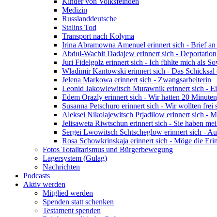
Kinder von Volksfeinden
Medizin
Russlanddeutsche
Stalins Tod
Transport nach Kolyma
Irina Abramowna Amenuel erinnert sich - Brief an 
Abdul-Wachit Dadajew erinnert sich - Deportation
Juri Fidelgolz erinnert sich - Ich fühlte mich als 
Wladimir Kantowski erinnert sich - Das Schicksal
Jelena Markowa erinnert sich - Zwangsarbeiterin
Leonid Jakowlewitsch Murawnik erinnert sich - Ei
Edem Orazly erinnert sich - Wir hatten 20 Minuten
Susanna Petschuro erinnert sich - Wir wollten frei
Aleksei Nikolajewitsch Prjadilow erinnert sich - 
Jelisaweta Riwtschun erinnert sich - Sie haben m
Sergei Lwowitsch Schtscheglow erinnert sich - Auf
Rosa Schowkrinskaja erinnert sich - Möge die Eri
Fotos Totalitarismus und Bürgerbewegung
Lagersystem (Gulag)
Nachrichten
Podcasts
Aktiv werden
Mitglied werden
Spenden statt schenken
Testament spenden