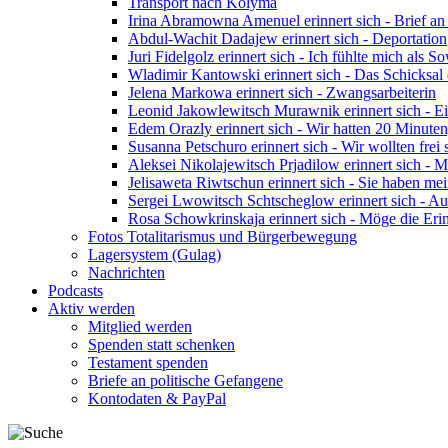
Transport nach Kolyma
Irina Abramowna Amenuel erinnert sich - Brief an 
Abdul-Wachit Dadajew erinnert sich - Deportation
Juri Fidelgolz erinnert sich - Ich fühlte mich als 
Wladimir Kantowski erinnert sich - Das Schicksal
Jelena Markowa erinnert sich - Zwangsarbeiterin
Leonid Jakowlewitsch Murawnik erinnert sich - Ei
Edem Orazly erinnert sich - Wir hatten 20 Minuten
Susanna Petschuro erinnert sich - Wir wollten frei
Aleksei Nikolajewitsch Prjadilow erinnert sich - 
Jelisaweta Riwtschun erinnert sich - Sie haben m
Sergei Lwowitsch Schtscheglow erinnert sich - Auf
Rosa Schowkrinskaja erinnert sich - Möge die Eri
Fotos Totalitarismus und Bürgerbewegung
Lagersystem (Gulag)
Nachrichten
Podcasts
Aktiv werden
Mitglied werden
Spenden statt schenken
Testament spenden
Briefe an politische Gefangene
Kontodaten & PayPal