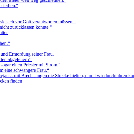
dert Meter weit weg geschleudert.“
 sterben.“
 sie sich vor Gott verantworten müssen.“
 nicht zurücklassen konnte.“
utter
hen.“
 und Ermordung seiner Frau.
ten abgefeuert?"
 sogar einen Priester mit Strom.“
em eine schwangere Frau.“
vjansk mit Brechstangen die Strecke hielten, damit wir durchfahren ko
ücken finden