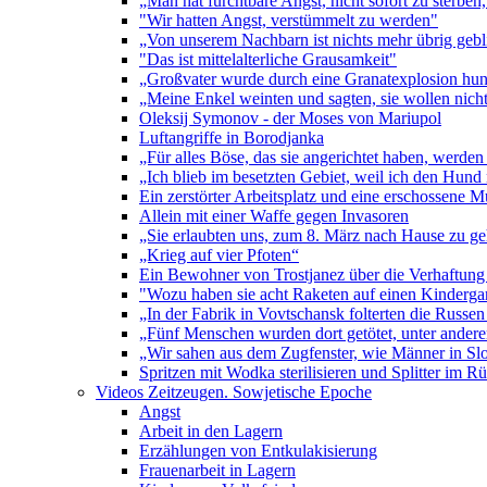
„Man hat furchtbare Angst, nicht sofort zu sterb
"Wir hatten Angst, verstümmelt zu werden"
„Von unserem Nachbarn ist nichts mehr übrig gebl
"Das ist mittelalterliche Grausamkeit"
„Großvater wurde durch eine Granatexplosion hun
„Meine Enkel weinten und sagten, sie wollen nicht
Oleksij Symonov - der Moses von Mariupol
Luftangriffe in Borodjanka
„Für alles Böse, das sie angerichtet haben, werden
„Ich blieb im besetzten Gebiet, weil ich den Hund
Ein zerstörter Arbeitsplatz und eine erschossene M
Allein mit einer Waffe gegen Invasoren
„Sie erlaubten uns, zum 8. März nach Hause zu ge
„Krieg auf vier Pfoten“
Ein Bewohner von Trostjanez über die Verhaftung
"Wozu haben sie acht Raketen auf einen Kindergar
„In der Fabrik in Vovtschansk folterten die Russen
„Fünf Menschen wurden dort getötet, unter ander
„Wir sahen aus dem Zugfenster, wie Männer in Slo
Spritzen mit Wodka sterilisieren und Splitter im R
Videos Zeitzeugen. Sowjetische Epoche
Angst
Arbeit in den Lagern
Erzählungen von Entkulakisierung
Frauenarbeit in Lagern