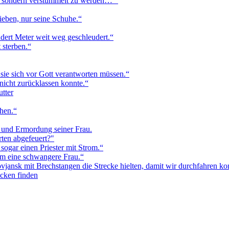
en, sondern verstümmelt zu werden… “
ieben, nur seine Schuhe.“
dert Meter weit weg geschleudert.“
 sterben.“
 sie sich vor Gott verantworten müssen.“
 nicht zurücklassen konnte.“
utter
hen.“
 und Ermordung seiner Frau.
ten abgefeuert?"
 sogar einen Priester mit Strom.“
em eine schwangere Frau.“
vjansk mit Brechstangen die Strecke hielten, damit wir durchfahren ko
ücken finden