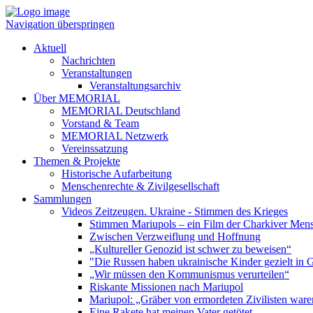
Navigation überspringen
Aktuell
Nachrichten
Veranstaltungen
Veranstaltungsarchiv
Über MEMORIAL
MEMORIAL Deutschland
Vorstand & Team
MEMORIAL Netzwerk
Vereinssatzung
Themen & Projekte
Historische Aufarbeitung
Menschenrechte & Zivilgesellschaft
Sammlungen
Videos Zeitzeugen. Ukraine - Stimmen des Krieges
Stimmen Mariupols – ein Film der Charkiver Men
Zwischen Verzweiflung und Hoffnung
„Kultureller Genozid ist schwer zu beweisen“
"Die Russen haben ukrainische Kinder gezielt in
„Wir müssen den Kommunismus verurteilen“
Riskante Missionen nach Mariupol
Mariupol: „Gräber von ermordeten Zivilisten ware
Eine Rakete hat meinen Vater getötet