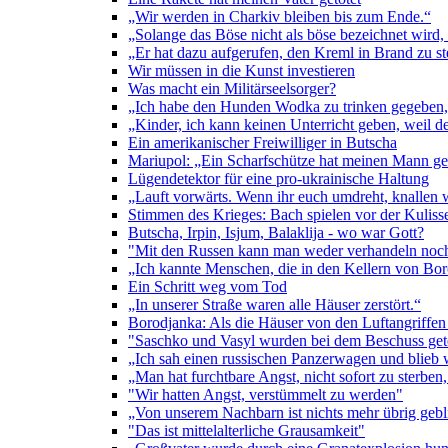
„Wir werden in Charkiv bleiben bis zum Ende.“
„Solange das Böse nicht als böse bezeichnet wird
„Er hat dazu aufgerufen, den Kreml in Brand zu s
Wir müssen in die Kunst investieren
Was macht ein Militärseelsorger?
„Ich habe den Hunden Wodka zu trinken gegeben, 
„Kinder, ich kann keinen Unterricht geben, weil d
Ein amerikanischer Freiwilliger in Butscha
Mariupol: „Ein Scharfschütze hat meinen Mann get
Lügendetektor für eine pro-ukrainische Haltung
„Lauft vorwärts. Wenn ihr euch umdreht, knallen 
Stimmen des Krieges: Bach spielen vor der Kulis
Butscha, Irpin, Isjum, Balaklija - wo war Gott?
"Mit den Russen kann man weder verhandeln noch
„Ich kannte Menschen, die in den Kellern von B
Ein Schritt weg vom Tod
„In unserer Straße waren alle Häuser zerstört.“
Borodjanka: Als die Häuser von den Luftangriffe
"Saschko und Vasyl wurden bei dem Beschuss get
„Ich sah einen russischen Panzerwagen und blieb 
„Man hat furchtbare Angst, nicht sofort zu sterb
"Wir hatten Angst, verstümmelt zu werden"
„Von unserem Nachbarn ist nichts mehr übrig gebl
"Das ist mittelalterliche Grausamkeit"