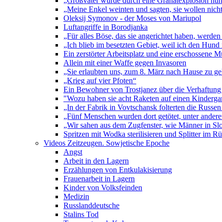
„Großvater wurde durch eine Granatexplosion hun
„Meine Enkel weinten und sagten, sie wollen nicht
Oleksij Symonov - der Moses von Mariupol
Luftangriffe in Borodjanka
„Für alles Böse, das sie angerichtet haben, werden
„Ich blieb im besetzten Gebiet, weil ich den Hund
Ein zerstörter Arbeitsplatz und eine erschossene M
Allein mit einer Waffe gegen Invasoren
„Sie erlaubten uns, zum 8. März nach Hause zu ge
„Krieg auf vier Pfoten“
Ein Bewohner von Trostjanez über die Verhaftung
"Wozu haben sie acht Raketen auf einen Kindergar
„In der Fabrik in Vovtschansk folterten die Russen
„Fünf Menschen wurden dort getötet, unter ander
„Wir sahen aus dem Zugfenster, wie Männer in Slo
Spritzen mit Wodka sterilisieren und Splitter im R
Videos Zeitzeugen. Sowjetische Epoche
Angst
Arbeit in den Lagern
Erzählungen von Entkulakisierung
Frauenarbeit in Lagern
Kinder von Volksfeinden
Medizin
Russlanddeutsche
Stalins Tod