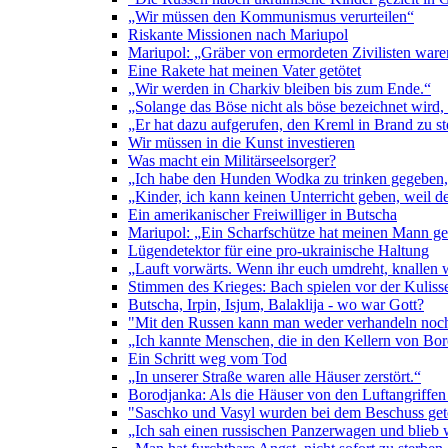
„Wir müssen den Kommunismus verurteilen“
Riskante Missionen nach Mariupol
Mariupol: „Gräber von ermordeten Zivilisten ware
Eine Rakete hat meinen Vater getötet
„Wir werden in Charkiv bleiben bis zum Ende.“
„Solange das Böse nicht als böse bezeichnet wird
„Er hat dazu aufgerufen, den Kreml in Brand zu s
Wir müssen in die Kunst investieren
Was macht ein Militärseelsorger?
„Ich habe den Hunden Wodka zu trinken gegeben, 
„Kinder, ich kann keinen Unterricht geben, weil d
Ein amerikanischer Freiwilliger in Butscha
Mariupol: „Ein Scharfschütze hat meinen Mann get
Lügendetektor für eine pro-ukrainische Haltung
„Lauft vorwärts. Wenn ihr euch umdreht, knallen 
Stimmen des Krieges: Bach spielen vor der Kulis
Butscha, Irpin, Isjum, Balaklija - wo war Gott?
"Mit den Russen kann man weder verhandeln noch
„Ich kannte Menschen, die in den Kellern von B
Ein Schritt weg vom Tod
„In unserer Straße waren alle Häuser zerstört.“
Borodjanka: Als die Häuser von den Luftangriffe
"Saschko und Vasyl wurden bei dem Beschuss get
„Ich sah einen russischen Panzerwagen und blieb 