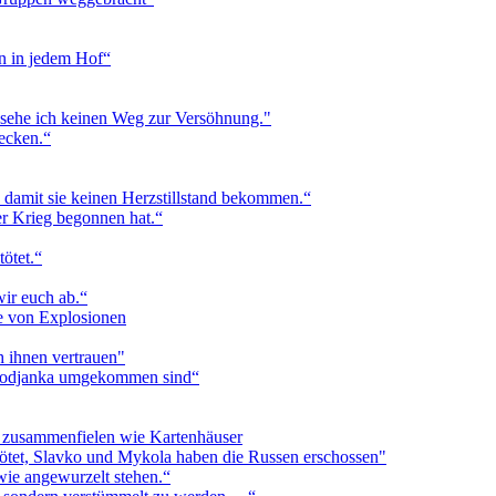
n in jedem Hof“
, sehe ich keinen Weg zur Versöhnung."
tecken.“
damit sie keinen Herzstillstand bekommen.“
er Krieg begonnen hat.“
ötet.“
wir euch ab.“
se von Explosionen
 ihnen vertrauen"
orodjanka umgekommen sind“
n zusammenfielen wie Kartenhäuser
ötet, Slavko und Mykola haben die Russen erschossen"
wie angewurzelt stehen.“