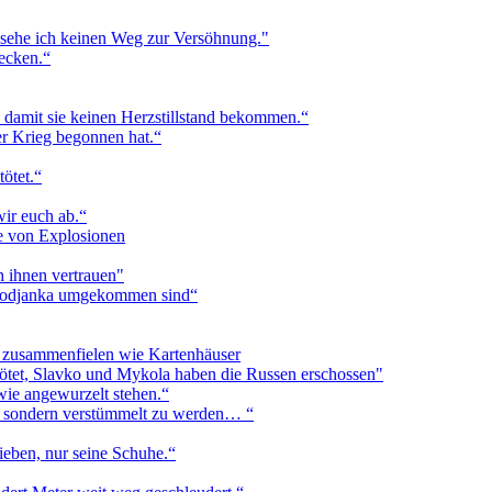
, sehe ich keinen Weg zur Versöhnung."
tecken.“
damit sie keinen Herzstillstand bekommen.“
er Krieg begonnen hat.“
ötet.“
wir euch ab.“
se von Explosionen
 ihnen vertrauen"
orodjanka umgekommen sind“
n zusammenfielen wie Kartenhäuser
ötet, Slavko und Mykola haben die Russen erschossen"
wie angewurzelt stehen.“
en, sondern verstümmelt zu werden… “
ieben, nur seine Schuhe.“