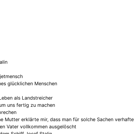
alin
owjetmensch
ines glücklichen Menschen
Leben als Landstreicher
 um uns fertig zu machen
sprechen
ine Mutter erklärte mir, dass man für solche Sachen verhaft
inen Vater vollkommen ausgelöscht
dem Schiff Josef Stalin