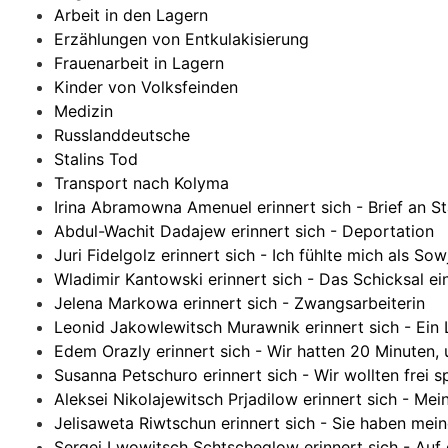
Arbeit in den Lagern
Erzählungen von Entkulakisierung
Frauenarbeit in Lagern
Kinder von Volksfeinden
Medizin
Russlanddeutsche
Stalins Tod
Transport nach Kolyma
Irina Abramowna Amenuel erinnert sich - Brief an St
Abdul-Wachit Dadajew erinnert sich - Deportation
Juri Fidelgolz erinnert sich - Ich fühlte mich als S
Wladimir Kantowski erinnert sich - Das Schicksal e
Jelena Markowa erinnert sich - Zwangsarbeiterin
Leonid Jakowlewitsch Murawnik erinnert sich - Ein 
Edem Orazly erinnert sich - Wir hatten 20 Minuten,
Susanna Petschuro erinnert sich - Wir wollten frei 
Aleksei Nikolajewitsch Prjadilow erinnert sich - Me
Jelisaweta Riwtschun erinnert sich - Sie haben me
Sergei Lwowitsch Schtscheglow erinnert sich - Auf 