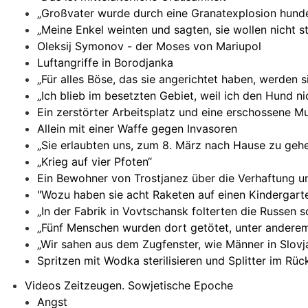
„Großvater wurde durch eine Granatexplosion hunde
„Meine Enkel weinten und sagten, sie wollen nicht s
Oleksij Symonov - der Moses von Mariupol
Luftangriffe in Borodjanka
„Für alles Böse, das sie angerichtet haben, werden 
„Ich blieb im besetzten Gebiet, weil ich den Hund n
Ein zerstörter Arbeitsplatz und eine erschossene Mu
Allein mit einer Waffe gegen Invasoren
„Sie erlaubten uns, zum 8. März nach Hause zu gehe
„Krieg auf vier Pfoten“
Ein Bewohner von Trostjanez über die Verhaftung u
"Wozu haben sie acht Raketen auf einen Kindergart
„In der Fabrik in Vovtschansk folterten die Russen s
„Fünf Menschen wurden dort getötet, unter anderem
„Wir sahen aus dem Zugfenster, wie Männer in Slovj
Spritzen mit Wodka sterilisieren und Splitter im Rüc
Videos Zeitzeugen. Sowjetische Epoche
Angst