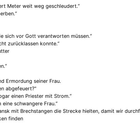
rt Meter weit weg geschleudert.“
terben.“
sie sich vor Gott verantworten müssen.“
icht zurücklassen konnte.“
tter
n.“
nd Ermordung seiner Frau.
en abgefeuert?"
ogar einen Priester mit Strom.“
 eine schwangere Frau.“
ansk mit Brechstangen die Strecke hielten, damit wir durch
ken finden