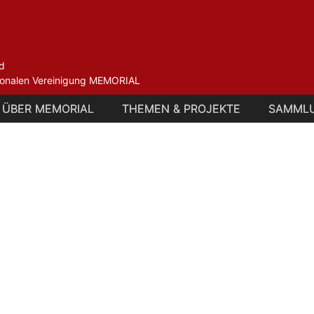
d
ationalen Vereinigung MEMORIAL
ÜBER MEMORIAL
ÜBER MEMORIAL
THEMEN & PROJEKTE
THEMEN & PROJEKTE
SAMML
SAMML