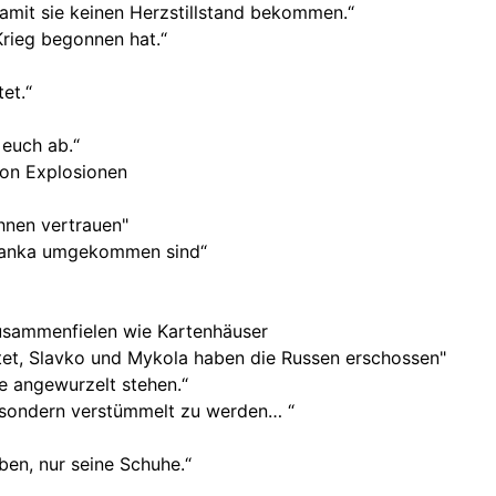
mit sie keinen Herzstillstand bekommen.“
Krieg begonnen hat.“
et.“
 euch ab.“
von Explosionen
hnen vertrauen"
odjanka umgekommen sind“
zusammenfielen wie Kartenhäuser
et, Slavko und Mykola haben die Russen erschossen"
e angewurzelt stehen.“
, sondern verstümmelt zu werden… “
ben, nur seine Schuhe.“