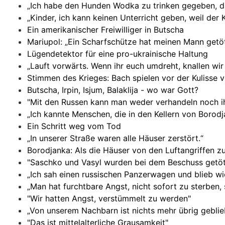
„Ich habe den Hunden Wodka zu trinken gegeben, da
„Kinder, ich kann keinen Unterricht geben, weil der 
Ein amerikanischer Freiwilliger in Butscha
Mariupol: „Ein Scharfschütze hat meinen Mann getöt
Lügendetektor für eine pro-ukrainische Haltung
„Lauft vorwärts. Wenn ihr euch umdreht, knallen wir
Stimmen des Krieges: Bach spielen vor der Kulisse 
Butscha, Irpin, Isjum, Balaklija - wo war Gott?
"Mit den Russen kann man weder verhandeln noch i
„Ich kannte Menschen, die in den Kellern von Bor
Ein Schritt weg vom Tod
„In unserer Straße waren alle Häuser zerstört.“
Borodjanka: Als die Häuser von den Luftangriffen 
"Saschko und Vasyl wurden bei dem Beschuss getöt
„Ich sah einen russischen Panzerwagen und blieb wi
„Man hat furchtbare Angst, nicht sofort zu sterben
"Wir hatten Angst, verstümmelt zu werden"
„Von unserem Nachbarn ist nichts mehr übrig geblie
"Das ist mittelalterliche Grausamkeit"