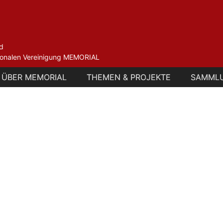
d
ationalen Vereinigung MEMORIAL
ÜBER MEMORIAL
ÜBER MEMORIAL
THEMEN & PROJEKTE
THEMEN & PROJEKTE
SAMML
SAMML