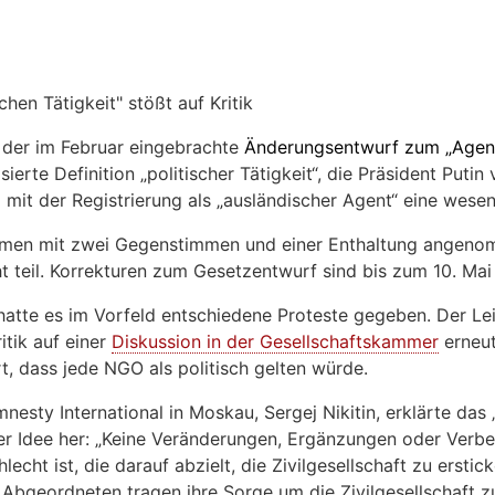
chen Tätigkeit" stößt auf Kritik
 der im Februar eingebrachte
Änderungsentwurf zum „Agen
ierte Definition „politischer Tätigkeit“, die Präsident Puti
t der Registrierung als „ausländischer Agent“ eine wesentl
mmen mit zwei Gegenstimmen und einer Enthaltung angen
 teil. Korrekturen zum Gesetzentwurf sind bis zum 10. Ma
hatte es im Vorfeld entschiedene Proteste gegeben. Der Le
itik auf einer
Diskussion in der Gesellschaftskammer
erneut
rt, dass jede NGO als politisch gelten würde.
nesty International in Moskau, Sergej Nikitin, erklärte das
ner Idee her: „Keine Veränderungen, Ergänzungen oder Ver
echt ist, die darauf abzielt, die Zivilgesellschaft zu erstick
 Abgeordneten tragen ihre Sorge um die Zivilgesellschaft 