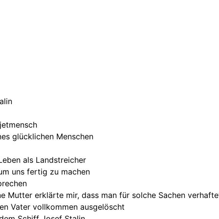
alin
owjetmensch
ines glücklichen Menschen
Leben als Landstreicher
 um uns fertig zu machen
sprechen
ine Mutter erklärte mir, dass man für solche Sachen verhaft
inen Vater vollkommen ausgelöscht
dem Schiff Josef Stalin