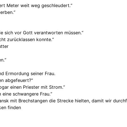
rt Meter weit weg geschleudert.“
terben.“
sie sich vor Gott verantworten müssen.“
icht zurücklassen konnte.“
tter
n.“
nd Ermordung seiner Frau.
en abgefeuert?"
ogar einen Priester mit Strom.“
 eine schwangere Frau.“
ansk mit Brechstangen die Strecke hielten, damit wir durch
ken finden