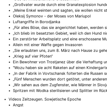
„Großvater wurde durch eine Granatexplosion hunde
„Meine Enkel weinten und sagten, sie wollen nicht s
Oleksij Symonov - der Moses von Mariupol
Luftangriffe in Borodjanka
„Für alles Böse, das sie angerichtet haben, werden 
„Ich blieb im besetzten Gebiet, weil ich den Hund n
Ein zerstörter Arbeitsplatz und eine erschossene Mu
Allein mit einer Waffe gegen Invasoren
„Sie erlaubten uns, zum 8. März nach Hause zu gehe
„Krieg auf vier Pfoten“
Ein Bewohner von Trostjanez über die Verhaftung u
"Wozu haben sie acht Raketen auf einen Kindergart
„In der Fabrik in Vovtschansk folterten die Russen s
„Fünf Menschen wurden dort getötet, unter anderem
„Wir sahen aus dem Zugfenster, wie Männer in Slovj
Spritzen mit Wodka sterilisieren und Splitter im Rüc
Videos Zeitzeugen. Sowjetische Epoche
Angst