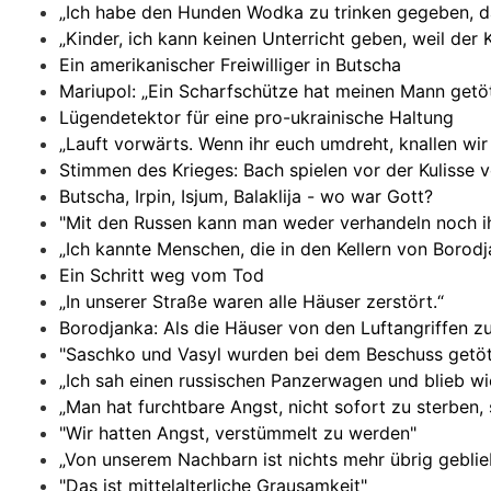
„Ich habe den Hunden Wodka zu trinken gegeben, da
„Kinder, ich kann keinen Unterricht geben, weil der 
Ein amerikanischer Freiwilliger in Butscha
Mariupol: „Ein Scharfschütze hat meinen Mann getöt
Lügendetektor für eine pro-ukrainische Haltung
„Lauft vorwärts. Wenn ihr euch umdreht, knallen wir
Stimmen des Krieges: Bach spielen vor der Kulisse 
Butscha, Irpin, Isjum, Balaklija - wo war Gott?
"Mit den Russen kann man weder verhandeln noch i
„Ich kannte Menschen, die in den Kellern von Bor
Ein Schritt weg vom Tod
„In unserer Straße waren alle Häuser zerstört.“
Borodjanka: Als die Häuser von den Luftangriffen 
"Saschko und Vasyl wurden bei dem Beschuss getöt
„Ich sah einen russischen Panzerwagen und blieb wi
„Man hat furchtbare Angst, nicht sofort zu sterben
"Wir hatten Angst, verstümmelt zu werden"
„Von unserem Nachbarn ist nichts mehr übrig geblie
"Das ist mittelalterliche Grausamkeit"