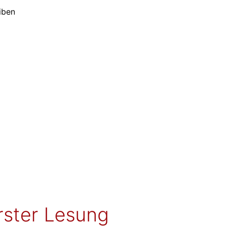
iben
rster Lesung