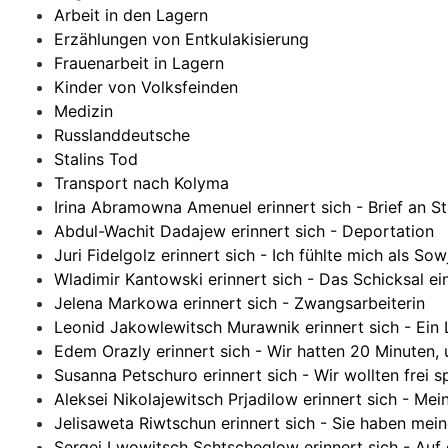
Arbeit in den Lagern
Erzählungen von Entkulakisierung
Frauenarbeit in Lagern
Kinder von Volksfeinden
Medizin
Russlanddeutsche
Stalins Tod
Transport nach Kolyma
Irina Abramowna Amenuel erinnert sich - Brief an St
Abdul-Wachit Dadajew erinnert sich - Deportation
Juri Fidelgolz erinnert sich - Ich fühlte mich als S
Wladimir Kantowski erinnert sich - Das Schicksal e
Jelena Markowa erinnert sich - Zwangsarbeiterin
Leonid Jakowlewitsch Murawnik erinnert sich - Ein 
Edem Orazly erinnert sich - Wir hatten 20 Minuten,
Susanna Petschuro erinnert sich - Wir wollten frei 
Aleksei Nikolajewitsch Prjadilow erinnert sich - Me
Jelisaweta Riwtschun erinnert sich - Sie haben me
Sergei Lwowitsch Schtscheglow erinnert sich - Auf 