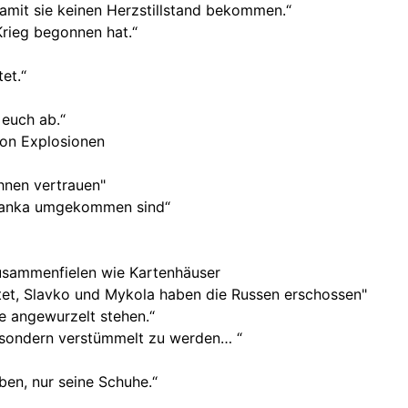
mit sie keinen Herzstillstand bekommen.“
Krieg begonnen hat.“
et.“
 euch ab.“
von Explosionen
hnen vertrauen"
odjanka umgekommen sind“
zusammenfielen wie Kartenhäuser
et, Slavko und Mykola haben die Russen erschossen"
e angewurzelt stehen.“
, sondern verstümmelt zu werden… “
ben, nur seine Schuhe.“