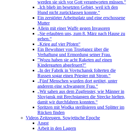
werden sie sich vor Gott verantworten müssen.“
„Ich blieb im besetzten Gebiet, weil ich den
Hund nicht zurücklassen konnte.“
Ein zerstörter Arbeitsplatz und eine erschossene
Mutter
Allein mit einer Waffe gegen Invasoren
„Sie erlaubten uns, zum 8. März nach Hause zu
gehen.“
„Krieg auf vier Pfoten“
Ein Bewohner von Trostjanez über die
Verhaftung und Ermordung seiner Frau.
"Wozu haben sie acht Raketen auf einen
Kindergarten abgefeuert?"
„In der Fabrik in Vovtschansk folterten die
Russen sogar einen Priester mit Strom.“
„Fünf Menschen wurden dort getötet, unter
anderem eine schwangere Frau.“
„Wir sahen aus dem Zugfenster, wie Männer in
Slovjansk mit Brechstangen die Strecke hielten,
damit wir durchfahren konnten.“
Spritzen mit Wodka sterilisieren und Splitter im
Rücken finden
Videos Zeitzeugen. Sowjetische Epoche
Angst
Arbeit in den Lagern