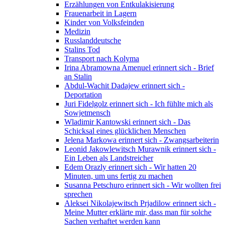
Erzählungen von Entkulakisierung
Frauenarbeit in Lagern
Kinder von Volksfeinden
Medizin
Russlanddeutsche
Stalins Tod
Transport nach Kolyma
Irina Abramowna Amenuel erinnert sich - Brief
an Stalin
Abdul-Wachit Dadajew erinnert sich -
Deportation
Juri Fidelgolz erinnert sich - Ich fühlte mich als
Sowjetmensch
Wladimir Kantowski erinnert sich - Das
Schicksal eines glücklichen Menschen
Jelena Markowa erinnert sich - Zwangsarbeiterin
Leonid Jakowlewitsch Murawnik erinnert sich -
Ein Leben als Landstreicher
Edem Orazly erinnert sich - Wir hatten 20
Minuten, um uns fertig zu machen
Susanna Petschuro erinnert sich - Wir wollten frei
sprechen
Aleksei Nikolajewitsch Prjadilow erinnert sich -
Meine Mutter erklärte mir, dass man für solche
Sachen verhaftet werden kann