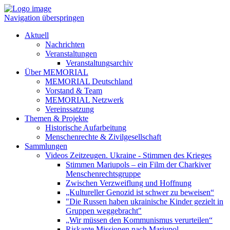
Navigation überspringen
Aktuell
Nachrichten
Veranstaltungen
Veranstaltungsarchiv
Über MEMORIAL
MEMORIAL Deutschland
Vorstand & Team
MEMORIAL Netzwerk
Vereinssatzung
Themen & Projekte
Historische Aufarbeitung
Menschenrechte & Zivilgesellschaft
Sammlungen
Videos Zeitzeugen. Ukraine - Stimmen des Krieges
Stimmen Mariupols – ein Film der Charkiver
Menschenrechtsgruppe
Zwischen Verzweiflung und Hoffnung
„Kultureller Genozid ist schwer zu beweisen“
"Die Russen haben ukrainische Kinder gezielt in
Gruppen weggebracht"
„Wir müssen den Kommunismus verurteilen“
Riskante Missionen nach Mariupol