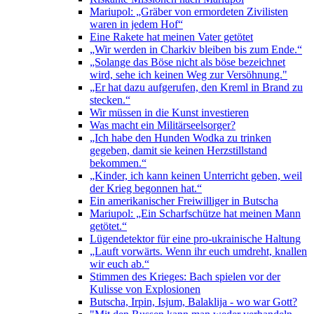
Mariupol: „Gräber von ermordeten Zivilisten
waren in jedem Hof“
Eine Rakete hat meinen Vater getötet
„Wir werden in Charkiv bleiben bis zum Ende.“
„Solange das Böse nicht als böse bezeichnet
wird, sehe ich keinen Weg zur Versöhnung."
„Er hat dazu aufgerufen, den Kreml in Brand zu
stecken.“
Wir müssen in die Kunst investieren
Was macht ein Militärseelsorger?
„Ich habe den Hunden Wodka zu trinken
gegeben, damit sie keinen Herzstillstand
bekommen.“
„Kinder, ich kann keinen Unterricht geben, weil
der Krieg begonnen hat.“
Ein amerikanischer Freiwilliger in Butscha
Mariupol: „Ein Scharfschütze hat meinen Mann
getötet.“
Lügendetektor für eine pro-ukrainische Haltung
„Lauft vorwärts. Wenn ihr euch umdreht, knallen
wir euch ab.“
Stimmen des Krieges: Bach spielen vor der
Kulisse von Explosionen
Butscha, Irpin, Isjum, Balaklija - wo war Gott?