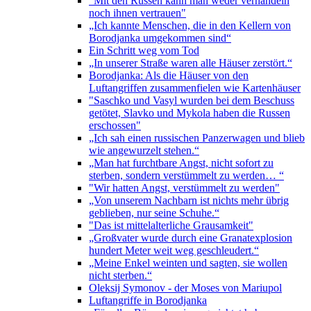
"Mit den Russen kann man weder verhandeln
noch ihnen vertrauen"
„Ich kannte Menschen, die in den Kellern von
Borodjanka umgekommen sind“
Ein Schritt weg vom Tod
„In unserer Straße waren alle Häuser zerstört.“
Borodjanka: Als die Häuser von den
Luftangriffen zusammenfielen wie Kartenhäuser
"Saschko und Vasyl wurden bei dem Beschuss
getötet, Slavko und Mykola haben die Russen
erschossen"
„Ich sah einen russischen Panzerwagen und blieb
wie angewurzelt stehen.“
„Man hat furchtbare Angst, nicht sofort zu
sterben, sondern verstümmelt zu werden… “
"Wir hatten Angst, verstümmelt zu werden"
„Von unserem Nachbarn ist nichts mehr übrig
geblieben, nur seine Schuhe.“
"Das ist mittelalterliche Grausamkeit"
„Großvater wurde durch eine Granatexplosion
hundert Meter weit weg geschleudert.“
„Meine Enkel weinten und sagten, sie wollen
nicht sterben.“
Oleksij Symonov - der Moses von Mariupol
Luftangriffe in Borodjanka