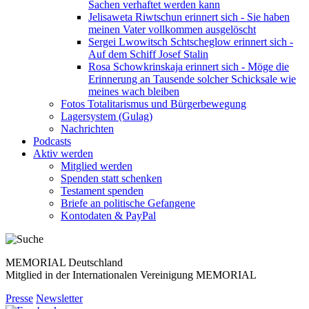
Sachen verhaftet werden kann
Jelisaweta Riwtschun erinnert sich - Sie haben
meinen Vater vollkommen ausgelöscht
Sergei Lwowitsch Schtscheglow erinnert sich -
Auf dem Schiff Josef Stalin
Rosa Schowkrinskaja erinnert sich - Möge die
Erinnerung an Tausende solcher Schicksale wie
meines wach bleiben
Fotos Totalitarismus und Bürgerbewegung
Lagersystem (Gulag)
Nachrichten
Podcasts
Aktiv werden
Mitglied werden
Spenden statt schenken
Testament spenden
Briefe an politische Gefangene
Kontodaten & PayPal
MEMORIAL Deutschland
Mitglied in der Internationalen Vereinigung MEMORIAL
Presse
Newsletter