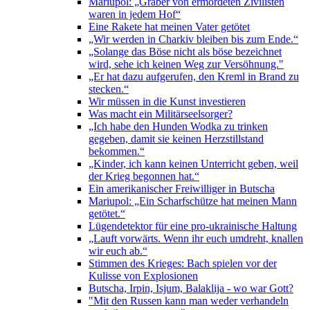
Mariupol: „Gräber von ermordeten Zivilisten
waren in jedem Hof“
Eine Rakete hat meinen Vater getötet
„Wir werden in Charkiv bleiben bis zum Ende.“
„Solange das Böse nicht als böse bezeichnet
wird, sehe ich keinen Weg zur Versöhnung."
„Er hat dazu aufgerufen, den Kreml in Brand zu
stecken.“
Wir müssen in die Kunst investieren
Was macht ein Militärseelsorger?
„Ich habe den Hunden Wodka zu trinken
gegeben, damit sie keinen Herzstillstand
bekommen.“
„Kinder, ich kann keinen Unterricht geben, weil
der Krieg begonnen hat.“
Ein amerikanischer Freiwilliger in Butscha
Mariupol: „Ein Scharfschütze hat meinen Mann
getötet.“
Lügendetektor für eine pro-ukrainische Haltung
„Lauft vorwärts. Wenn ihr euch umdreht, knallen
wir euch ab.“
Stimmen des Krieges: Bach spielen vor der
Kulisse von Explosionen
Butscha, Irpin, Isjum, Balaklija - wo war Gott?
"Mit den Russen kann man weder verhandeln