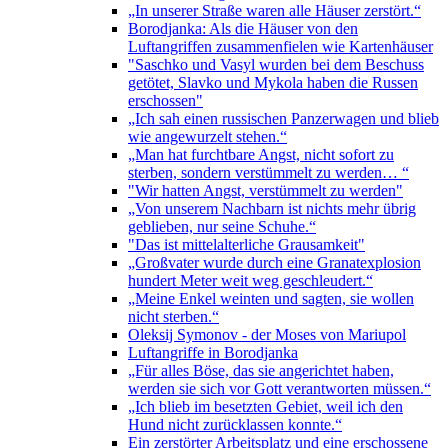
„In unserer Straße waren alle Häuser zerstört.“
Borodjanka: Als die Häuser von den
Luftangriffen zusammenfielen wie Kartenhäuser
"Saschko und Vasyl wurden bei dem Beschuss
getötet, Slavko und Mykola haben die Russen
erschossen"
„Ich sah einen russischen Panzerwagen und blieb
wie angewurzelt stehen.“
„Man hat furchtbare Angst, nicht sofort zu
sterben, sondern verstümmelt zu werden… “
"Wir hatten Angst, verstümmelt zu werden"
„Von unserem Nachbarn ist nichts mehr übrig
geblieben, nur seine Schuhe.“
"Das ist mittelalterliche Grausamkeit"
„Großvater wurde durch eine Granatexplosion
hundert Meter weit weg geschleudert.“
„Meine Enkel weinten und sagten, sie wollen
nicht sterben.“
Oleksij Symonov - der Moses von Mariupol
Luftangriffe in Borodjanka
„Für alles Böse, das sie angerichtet haben,
werden sie sich vor Gott verantworten müssen.“
„Ich blieb im besetzten Gebiet, weil ich den
Hund nicht zurücklassen konnte.“
Ein zerstörter Arbeitsplatz und eine erschossene