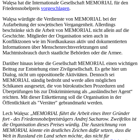
Wal
ę
sa hat die Internationale Gesellschaft MEMORIAL für den
Friedensnobelpreis
vorgeschlagen
.
Walęs
a
würdigte die Verdienste von MEMORIAL bei der
Aufarbeitung der sowjetischen Vergangenheit. Allerdings
beschränke sich die Arbeit von MEMORIAL nicht allein auf die
Geschichte. Mitglieder der Organisation seien auch in
Konfliktzonen wie im Nordkaukasus aktiv und dokumentierten
Informationen über Menschenrechtsverletzungen und
Machtmissbrauch durch staatliche Behörden oder die Armee.
Darüber hinaus leiste die Gesellschaft MEMORIAL einen wichtigen
Beitrag zur Entstehung einer Zivilgesellschaft. Es gehe hier um
Dialog, nicht um oppositionelle Aktivitäten. Dennoch sei
MEMORIAL ständig bedroht und werde allen möglichen
Schikanen ausgesetzt, die von bürokratischen Prozeduren und
Überprüfungen bis zur Diskriminierung als „ausländischer Agent“
reichten. Mit dieser Etikettierung soll die Organisation in der
Öffentlichkeit als "Verräter" gebrandmarkt werden.
Lech Wal
ę
sa: „
MEMORIAL führt die Arbeit eines ihrer Gründer
fort - des Friedensnobelpreisträgers Andrej Sacharow. Zweifellos ist
die Organisation dieses Preises würdig. Die Auszeichnung von
MEMORIAL könnte ein deutliches Zeichen dafür setzen, dass die
Welt in Russland ein Land sehen möchte, das nicht für