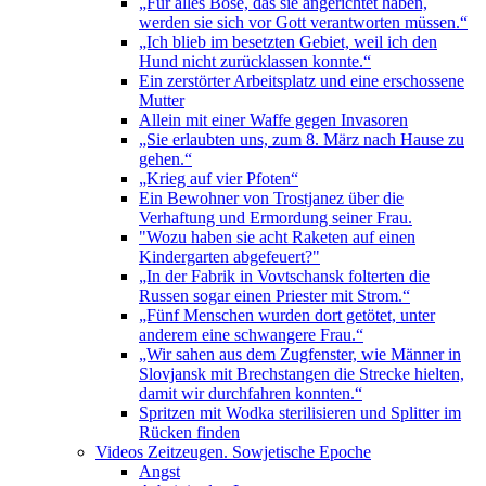
„Für alles Böse, das sie angerichtet haben,
werden sie sich vor Gott verantworten müssen.“
„Ich blieb im besetzten Gebiet, weil ich den
Hund nicht zurücklassen konnte.“
Ein zerstörter Arbeitsplatz und eine erschossene
Mutter
Allein mit einer Waffe gegen Invasoren
„Sie erlaubten uns, zum 8. März nach Hause zu
gehen.“
„Krieg auf vier Pfoten“
Ein Bewohner von Trostjanez über die
Verhaftung und Ermordung seiner Frau.
"Wozu haben sie acht Raketen auf einen
Kindergarten abgefeuert?"
„In der Fabrik in Vovtschansk folterten die
Russen sogar einen Priester mit Strom.“
„Fünf Menschen wurden dort getötet, unter
anderem eine schwangere Frau.“
„Wir sahen aus dem Zugfenster, wie Männer in
Slovjansk mit Brechstangen die Strecke hielten,
damit wir durchfahren konnten.“
Spritzen mit Wodka sterilisieren und Splitter im
Rücken finden
Videos Zeitzeugen. Sowjetische Epoche
Angst