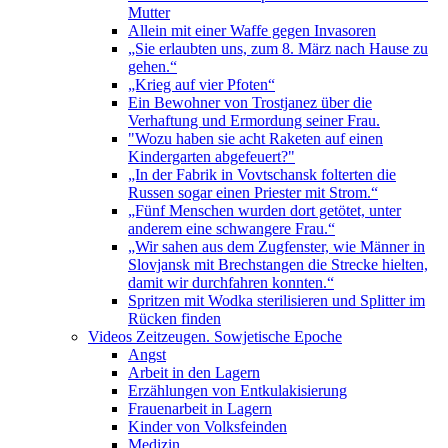
Mutter
Allein mit einer Waffe gegen Invasoren
„Sie erlaubten uns, zum 8. März nach Hause zu
gehen.“
„Krieg auf vier Pfoten“
Ein Bewohner von Trostjanez über die
Verhaftung und Ermordung seiner Frau.
"Wozu haben sie acht Raketen auf einen
Kindergarten abgefeuert?"
„In der Fabrik in Vovtschansk folterten die
Russen sogar einen Priester mit Strom.“
„Fünf Menschen wurden dort getötet, unter
anderem eine schwangere Frau.“
„Wir sahen aus dem Zugfenster, wie Männer in
Slovjansk mit Brechstangen die Strecke hielten,
damit wir durchfahren konnten.“
Spritzen mit Wodka sterilisieren und Splitter im
Rücken finden
Videos Zeitzeugen. Sowjetische Epoche
Angst
Arbeit in den Lagern
Erzählungen von Entkulakisierung
Frauenarbeit in Lagern
Kinder von Volksfeinden
Medizin