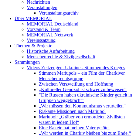
Nachrichten
Veranstaltungen
Veranstaltungsarchiv
Über MEMORIAL
MEMORIAL Deutschland
Vorstand & Team
MEMORIAL Netzwerk
Vereinssatzung
Themen & Projekte
Historische Aufarbeitung
Menschenrechte & Zivilgesellschaft
Sammlungen
Videos Zeitzeugen. Ukraine - Stimmen des Krieges
Stimmen Mariupols – ein Film der Charkiver
Menschenrechtsgruppe
Zwischen Verzweiflung und Hoffnung
„Kultureller Genozid ist schwer zu beweisen“
"Die Russen haben ukrainische Kinder gezielt in
Gruppen weggebracht"
„Wir müssen den Kommunismus verurteilen“
Riskante Missionen nach Mariupol
Mariupol: „Gräber von ermordeten Zivilisten
waren in jedem Hof“
Eine Rakete hat meinen Vater getötet
„Wir werden in Charkiv bleiben bis zum Ende.“