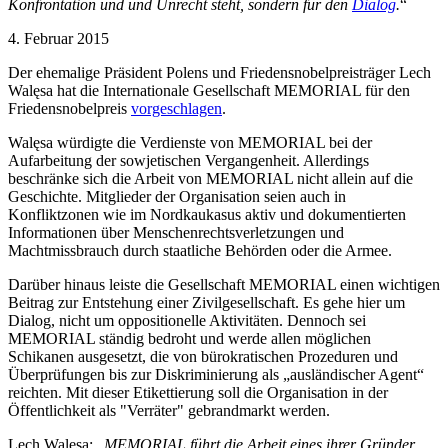
Konfrontation und und Unrecht steht, sondern für den
Dialog
.
“
4. Februar 2015
Der ehemalige Präsident Polens und Friedensnobelpreisträger Lech
Wal
ę
sa hat die Internationale Gesellschaft MEMORIAL für den
Friedensnobelpreis
vorgeschlagen
.
Walęs
a
würdigte die Verdienste von MEMORIAL bei der
Aufarbeitung der sowjetischen Vergangenheit. Allerdings
beschränke sich die Arbeit von MEMORIAL nicht allein auf die
Geschichte. Mitglieder der Organisation seien auch in
Konfliktzonen wie im Nordkaukasus aktiv und dokumentierten
Informationen über Menschenrechtsverletzungen und
Machtmissbrauch durch staatliche Behörden oder die Armee.
Darüber hinaus leiste die Gesellschaft MEMORIAL einen wichtigen
Beitrag zur Entstehung einer Zivilgesellschaft. Es gehe hier um
Dialog, nicht um oppositionelle Aktivitäten. Dennoch sei
MEMORIAL ständig bedroht und werde allen möglichen
Schikanen ausgesetzt, die von bürokratischen Prozeduren und
Überprüfungen bis zur Diskriminierung als „ausländischer Agent“
reichten. Mit dieser Etikettierung soll die Organisation in der
Öffentlichkeit als "Verräter" gebrandmarkt werden.
Lech Wal
ę
sa: „
MEMORIAL führt die Arbeit eines ihrer Gründer