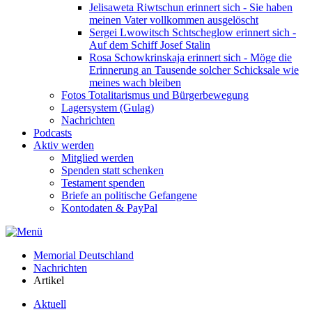
Jelisaweta Riwtschun erinnert sich - Sie haben
meinen Vater vollkommen ausgelöscht
Sergei Lwowitsch Schtscheglow erinnert sich -
Auf dem Schiff Josef Stalin
Rosa Schowkrinskaja erinnert sich - Möge die
Erinnerung an Tausende solcher Schicksale wie
meines wach bleiben
Fotos Totalitarismus und Bürgerbewegung
Lagersystem (Gulag)
Nachrichten
Podcasts
Aktiv werden
Mitglied werden
Spenden statt schenken
Testament spenden
Briefe an politische Gefangene
Kontodaten & PayPal
Memorial Deutschland
Nachrichten
Artikel
Aktuell