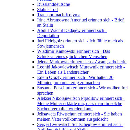
Russlanddeutsche
Stalins Tod
Transport nach Kolyma
Irina Abramowna Amenuel erinnert sich - Brief
an Stalin
Abdul-Wachit Dadajew erinnert sich -
Deportation
Juri Fidelgolz erinnert sich - Ich fühlte mich als
Sowjetmensch
Wladimir Kantowski erinnert sich - Das
Schicksal eines glücklichen Menschen
Jelena Markowa erinnert sich - Zwangsarbeiterin
Leonid Jakowlewitsch Murawnik erinnert sich -
Ein Leben als Landstreicher
Edem Orazly erinnert sich - Wir hatten 20
Minuten, um uns fertig zu machen
Susanna Petschuro erinnert sich - Wir wollten frei
sprechen
Aleksei Nikolajewitsch Prjadilow erinnert sich -
Meine Mutter erklärte mir, dass man für solche
Sachen verhaftet werden kann
Jelisaweta Riwtschun erinnert sich - Sie haben
meinen Vater vollkommen ausgelöscht
Sergei Lwowitsch Schtscheglow erinnert sich -
Auf dem Schiff Josef Stalin