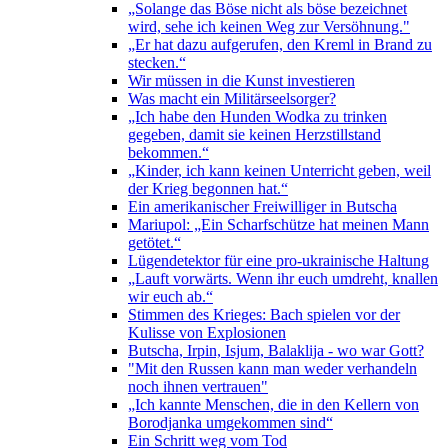
„Solange das Böse nicht als böse bezeichnet
wird, sehe ich keinen Weg zur Versöhnung."
„Er hat dazu aufgerufen, den Kreml in Brand zu
stecken.“
Wir müssen in die Kunst investieren
Was macht ein Militärseelsorger?
„Ich habe den Hunden Wodka zu trinken
gegeben, damit sie keinen Herzstillstand
bekommen.“
„Kinder, ich kann keinen Unterricht geben, weil
der Krieg begonnen hat.“
Ein amerikanischer Freiwilliger in Butscha
Mariupol: „Ein Scharfschütze hat meinen Mann
getötet.“
Lügendetektor für eine pro-ukrainische Haltung
„Lauft vorwärts. Wenn ihr euch umdreht, knallen
wir euch ab.“
Stimmen des Krieges: Bach spielen vor der
Kulisse von Explosionen
Butscha, Irpin, Isjum, Balaklija - wo war Gott?
"Mit den Russen kann man weder verhandeln
noch ihnen vertrauen"
„Ich kannte Menschen, die in den Kellern von
Borodjanka umgekommen sind“
Ein Schritt weg vom Tod