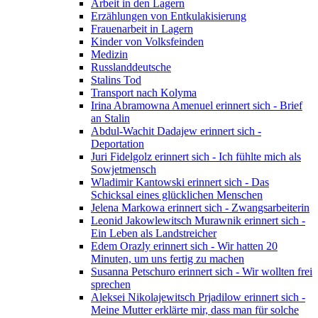
Arbeit in den Lagern
Erzählungen von Entkulakisierung
Frauenarbeit in Lagern
Kinder von Volksfeinden
Medizin
Russlanddeutsche
Stalins Tod
Transport nach Kolyma
Irina Abramowna Amenuel erinnert sich - Brief
an Stalin
Abdul-Wachit Dadajew erinnert sich -
Deportation
Juri Fidelgolz erinnert sich - Ich fühlte mich als
Sowjetmensch
Wladimir Kantowski erinnert sich - Das
Schicksal eines glücklichen Menschen
Jelena Markowa erinnert sich - Zwangsarbeiterin
Leonid Jakowlewitsch Murawnik erinnert sich -
Ein Leben als Landstreicher
Edem Orazly erinnert sich - Wir hatten 20
Minuten, um uns fertig zu machen
Susanna Petschuro erinnert sich - Wir wollten frei
sprechen
Aleksei Nikolajewitsch Prjadilow erinnert sich -
Meine Mutter erklärte mir, dass man für solche