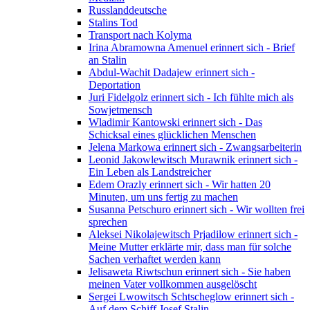
Russlanddeutsche
Stalins Tod
Transport nach Kolyma
Irina Abramowna Amenuel erinnert sich - Brief
an Stalin
Abdul-Wachit Dadajew erinnert sich -
Deportation
Juri Fidelgolz erinnert sich - Ich fühlte mich als
Sowjetmensch
Wladimir Kantowski erinnert sich - Das
Schicksal eines glücklichen Menschen
Jelena Markowa erinnert sich - Zwangsarbeiterin
Leonid Jakowlewitsch Murawnik erinnert sich -
Ein Leben als Landstreicher
Edem Orazly erinnert sich - Wir hatten 20
Minuten, um uns fertig zu machen
Susanna Petschuro erinnert sich - Wir wollten frei
sprechen
Aleksei Nikolajewitsch Prjadilow erinnert sich -
Meine Mutter erklärte mir, dass man für solche
Sachen verhaftet werden kann
Jelisaweta Riwtschun erinnert sich - Sie haben
meinen Vater vollkommen ausgelöscht
Sergei Lwowitsch Schtscheglow erinnert sich -
Auf dem Schiff Josef Stalin