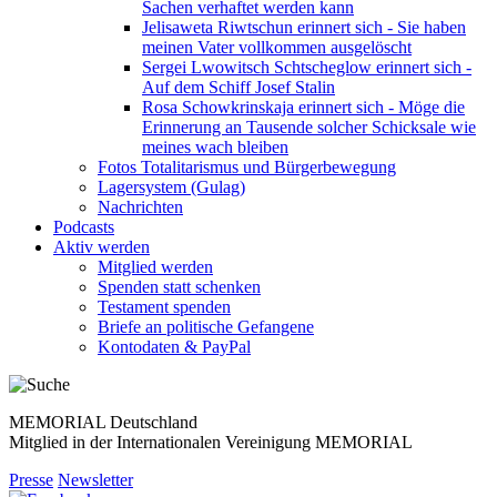
Sachen verhaftet werden kann
Jelisaweta Riwtschun erinnert sich - Sie haben
meinen Vater vollkommen ausgelöscht
Sergei Lwowitsch Schtscheglow erinnert sich -
Auf dem Schiff Josef Stalin
Rosa Schowkrinskaja erinnert sich - Möge die
Erinnerung an Tausende solcher Schicksale wie
meines wach bleiben
Fotos Totalitarismus und Bürgerbewegung
Lagersystem (Gulag)
Nachrichten
Podcasts
Aktiv werden
Mitglied werden
Spenden statt schenken
Testament spenden
Briefe an politische Gefangene
Kontodaten & PayPal
MEMORIAL Deutschland
Mitglied in der Internationalen Vereinigung MEMORIAL
Presse
Newsletter