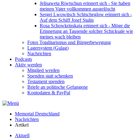
Jelisaweta Riwtschun erinnert sich - Sie haben
meinen Vater vollkommen ausgelöscht
Sergei Lwowitsch Schtscheglow erinnert sich -
Auf dem Schiff Josef Stalin
Rosa Schowkrinskaja erinnert sich - Möge die
Erinnerung an Tausende solcher Schicksale wie
meines wach bleiben
Fotos Totalitarismus und Bürgerbewegung
Lagersystem (Gulag)
Nachrichten
Podcasts
Aktiv werden
Mitglied werden
Spenden statt schenken
Testament spenden
Briefe an politische Gefangene
Kontodaten & PayPal
Memorial Deutschland
Nachrichten
Artikel
Aktuell