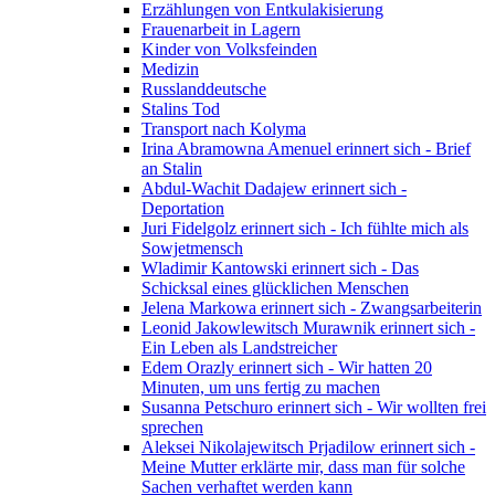
Erzählungen von Entkulakisierung
Frauenarbeit in Lagern
Kinder von Volksfeinden
Medizin
Russlanddeutsche
Stalins Tod
Transport nach Kolyma
Irina Abramowna Amenuel erinnert sich - Brief
an Stalin
Abdul-Wachit Dadajew erinnert sich -
Deportation
Juri Fidelgolz erinnert sich - Ich fühlte mich als
Sowjetmensch
Wladimir Kantowski erinnert sich - Das
Schicksal eines glücklichen Menschen
Jelena Markowa erinnert sich - Zwangsarbeiterin
Leonid Jakowlewitsch Murawnik erinnert sich -
Ein Leben als Landstreicher
Edem Orazly erinnert sich - Wir hatten 20
Minuten, um uns fertig zu machen
Susanna Petschuro erinnert sich - Wir wollten frei
sprechen
Aleksei Nikolajewitsch Prjadilow erinnert sich -
Meine Mutter erklärte mir, dass man für solche
Sachen verhaftet werden kann