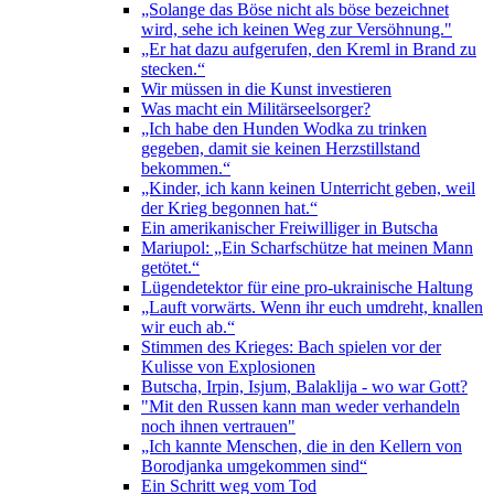
„Solange das Böse nicht als böse bezeichnet
wird, sehe ich keinen Weg zur Versöhnung."
„Er hat dazu aufgerufen, den Kreml in Brand zu
stecken.“
Wir müssen in die Kunst investieren
Was macht ein Militärseelsorger?
„Ich habe den Hunden Wodka zu trinken
gegeben, damit sie keinen Herzstillstand
bekommen.“
„Kinder, ich kann keinen Unterricht geben, weil
der Krieg begonnen hat.“
Ein amerikanischer Freiwilliger in Butscha
Mariupol: „Ein Scharfschütze hat meinen Mann
getötet.“
Lügendetektor für eine pro-ukrainische Haltung
„Lauft vorwärts. Wenn ihr euch umdreht, knallen
wir euch ab.“
Stimmen des Krieges: Bach spielen vor der
Kulisse von Explosionen
Butscha, Irpin, Isjum, Balaklija - wo war Gott?
"Mit den Russen kann man weder verhandeln
noch ihnen vertrauen"
„Ich kannte Menschen, die in den Kellern von
Borodjanka umgekommen sind“
Ein Schritt weg vom Tod