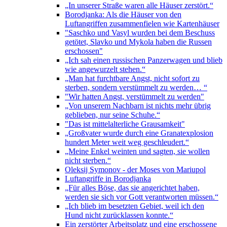
„In unserer Straße waren alle Häuser zerstört.“
Borodjanka: Als die Häuser von den
Luftangriffen zusammenfielen wie Kartenhäuser
"Saschko und Vasyl wurden bei dem Beschuss
getötet, Slavko und Mykola haben die Russen
erschossen"
„Ich sah einen russischen Panzerwagen und blieb
wie angewurzelt stehen.“
„Man hat furchtbare Angst, nicht sofort zu
sterben, sondern verstümmelt zu werden… “
"Wir hatten Angst, verstümmelt zu werden"
„Von unserem Nachbarn ist nichts mehr übrig
geblieben, nur seine Schuhe.“
"Das ist mittelalterliche Grausamkeit"
„Großvater wurde durch eine Granatexplosion
hundert Meter weit weg geschleudert.“
„Meine Enkel weinten und sagten, sie wollen
nicht sterben.“
Oleksij Symonov - der Moses von Mariupol
Luftangriffe in Borodjanka
„Für alles Böse, das sie angerichtet haben,
werden sie sich vor Gott verantworten müssen.“
„Ich blieb im besetzten Gebiet, weil ich den
Hund nicht zurücklassen konnte.“
Ein zerstörter Arbeitsplatz und eine erschossene