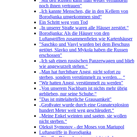
"Mit den Russen kann man weder verhandeln
noch ihnen vertrauen"
„Ich kannte Menschen, die in den Kellern von
Borodjanka umgekommen sind“
Ein Schritt weg vom Tod
„In unserer Straße waren alle Häuser zerstört.“
Borodjanka: Als die Häuser von den
Luftangriffen zusammenfielen wie Kartenhäuser
"Saschko und Vasyl wurden bei dem Beschuss
getötet, Slavko und Mykola haben die Russen
erschossen"
„Ich sah einen russischen Panzerwagen und blieb
wie angewurzelt stehen.“
„Man hat furchtbare Angst, nicht sofort zu
sterben, sondern verstümmelt zu werden… “
"Wir hatten Angst, verstümmelt zu werden"
„Von unserem Nachbarn ist nichts mehr übrig
geblieben, nur seine Schuhe.“
"Das ist mittelalterliche Grausamkeit"
„Großvater wurde durch eine Granatexplosion
hundert Meter weit weg geschleudert.“
„Meine Enkel weinten und sagten, sie wollen
nicht sterben.“
Oleksij Symonov - der Moses von Mariupol
Luftangriffe in Borodjanka