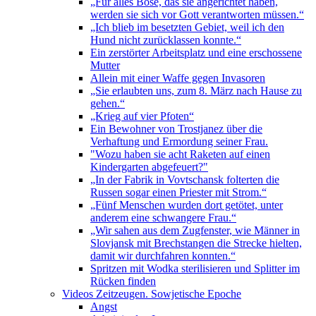
„Für alles Böse, das sie angerichtet haben,
werden sie sich vor Gott verantworten müssen.“
„Ich blieb im besetzten Gebiet, weil ich den
Hund nicht zurücklassen konnte.“
Ein zerstörter Arbeitsplatz und eine erschossene
Mutter
Allein mit einer Waffe gegen Invasoren
„Sie erlaubten uns, zum 8. März nach Hause zu
gehen.“
„Krieg auf vier Pfoten“
Ein Bewohner von Trostjanez über die
Verhaftung und Ermordung seiner Frau.
"Wozu haben sie acht Raketen auf einen
Kindergarten abgefeuert?"
„In der Fabrik in Vovtschansk folterten die
Russen sogar einen Priester mit Strom.“
„Fünf Menschen wurden dort getötet, unter
anderem eine schwangere Frau.“
„Wir sahen aus dem Zugfenster, wie Männer in
Slovjansk mit Brechstangen die Strecke hielten,
damit wir durchfahren konnten.“
Spritzen mit Wodka sterilisieren und Splitter im
Rücken finden
Videos Zeitzeugen. Sowjetische Epoche
Angst