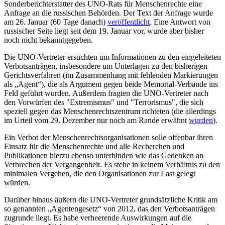
Sonderberichterstatter des UNO-Rats für Menschenrechte eine
Anfrage an die russischen Behörden. Der Text der Anfrage wurde
am 26. Januar (60 Tage danach)
veröffentlicht
. Eine Antwort von
russischer Seite liegt seit dem 19. Januar vor, wurde aber bisher
noch nicht bekanntgegeben.
Die UNO-Vertreter ersuchten um Informationen zu den eingeleiteten
Verbotsanträgen, insbesondere um Unterlagen zu den bisherigen
Gerichtsverfahren (im Zusammenhang mit fehlenden Markierungen
als „Agent“), die als Argument gegen beide Memorial-Verbände ins
Feld geführt wurden. Außerdem fragten die UNO-Vertreter nach
den Vorwürfen des "Extremismus" und "Terrorismus", die sich
speziell gegen das Menschenrechtszentrum richteten (die allerdings
im Urteil vom 29. Dezember nur noch am Rande erwähnt
wurden
).
Ein Verbot der Menschenrechtsorganisationen solle offenbar ihren
Einsatz für die Menschenrechte und alle Recherchen und
Publikationen hierzu ebenso unterbinden wie das Gedenken an
Verbrechen der Vergangenheit. Es stehe in keinem Verhältnis zu den
minimalen Vergehen, die den Organisationen zur Last gelegt
würden.
Darüber hinaus äußern die UNO-Vertreter grundsätzliche Kritik am
so genannten „Agentengesetz“ von 2012, das den Verbotsanträgen
zugrunde liegt. Es habe verheerende Auswirkungen auf die