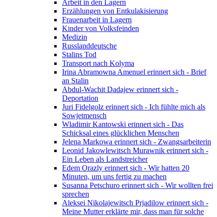
Arbeit in den Lagern
Erzählungen von Entkulakisierung
Frauenarbeit in Lagern
Kinder von Volksfeinden
Medizin
Russlanddeutsche
Stalins Tod
Transport nach Kolyma
Irina Abramowna Amenuel erinnert sich - Brief
an Stalin
Abdul-Wachit Dadajew erinnert sich -
Deportation
Juri Fidelgolz erinnert sich - Ich fühlte mich als
Sowjetmensch
Wladimir Kantowski erinnert sich - Das
Schicksal eines glücklichen Menschen
Jelena Markowa erinnert sich - Zwangsarbeiterin
Leonid Jakowlewitsch Murawnik erinnert sich -
Ein Leben als Landstreicher
Edem Orazly erinnert sich - Wir hatten 20
Minuten, um uns fertig zu machen
Susanna Petschuro erinnert sich - Wir wollten frei
sprechen
Aleksei Nikolajewitsch Prjadilow erinnert sich -
Meine Mutter erklärte mir, dass man für solche