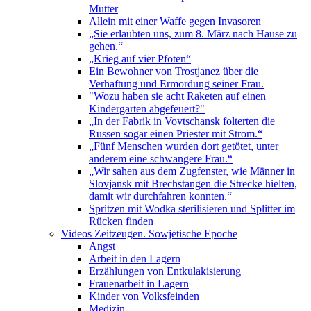
Mutter
Allein mit einer Waffe gegen Invasoren
„Sie erlaubten uns, zum 8. März nach Hause zu
gehen.“
„Krieg auf vier Pfoten“
Ein Bewohner von Trostjanez über die
Verhaftung und Ermordung seiner Frau.
"Wozu haben sie acht Raketen auf einen
Kindergarten abgefeuert?"
„In der Fabrik in Vovtschansk folterten die
Russen sogar einen Priester mit Strom.“
„Fünf Menschen wurden dort getötet, unter
anderem eine schwangere Frau.“
„Wir sahen aus dem Zugfenster, wie Männer in
Slovjansk mit Brechstangen die Strecke hielten,
damit wir durchfahren konnten.“
Spritzen mit Wodka sterilisieren und Splitter im
Rücken finden
Videos Zeitzeugen. Sowjetische Epoche
Angst
Arbeit in den Lagern
Erzählungen von Entkulakisierung
Frauenarbeit in Lagern
Kinder von Volksfeinden
Medizin