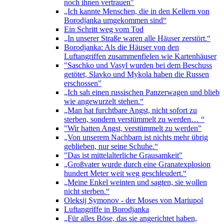
noch ihnen vertrauen"
„Ich kannte Menschen, die in den Kellern von
Borodjanka umgekommen sind“
Ein Schritt weg vom Tod
„In unserer Straße waren alle Häuser zerstört.“
Borodjanka: Als die Häuser von den
Luftangriffen zusammenfielen wie Kartenhäuser
"Saschko und Vasyl wurden bei dem Beschuss
getötet, Slavko und Mykola haben die Russen
erschossen"
„Ich sah einen russischen Panzerwagen und blieb
wie angewurzelt stehen.“
„Man hat furchtbare Angst, nicht sofort zu
sterben, sondern verstümmelt zu werden… “
"Wir hatten Angst, verstümmelt zu werden"
„Von unserem Nachbarn ist nichts mehr übrig
geblieben, nur seine Schuhe.“
"Das ist mittelalterliche Grausamkeit"
„Großvater wurde durch eine Granatexplosion
hundert Meter weit weg geschleudert.“
„Meine Enkel weinten und sagten, sie wollen
nicht sterben.“
Oleksij Symonov - der Moses von Mariupol
Luftangriffe in Borodjanka
„Für alles Böse, das sie angerichtet haben,