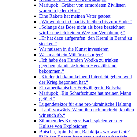
Mariupol: „Gräber von ermordeten Zivilisten
waren in jedem Hof“
Eine Rakete hat meinen Vater getötet
„Wir werden in Charkiv bleiben bis zum Ende.“
„Solange das Böse nicht als böse bezeichnet
wird, sehe ich keinen Weg zur Versöhnung."
„Er hat dazu aufgerufen, den Kreml in Brand zu
stecken.“
Wir müssen in die Kunst investieren
Was macht ein Militärseelsorger?
„Ich habe den Hunden Wodka zu trinken
gegeben, damit sie keinen Herzstillstand
bekommen.“
„Kinder, ich kann keinen Unterricht geben, weil
der Krieg begonnen hat.“
Ein amerikanischer Freiwilliger in Butscha
Mariupol: „Ein Scharfschütze hat meinen Mann
getötet.“
Lügendetektor für eine pro-ukrainische Haltung
„Lauft vorwärts. Wenn ihr euch umdreht, knallen
wir euch ab.“
Stimmen des Krieges: Bach spielen vor der
Kulisse von Explosionen
Butscha, Irpin, Isjum, Balaklija - wo war Gott?