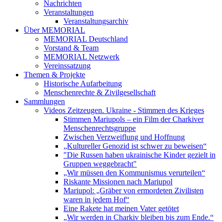
Nachrichten
Veranstaltungen
Veranstaltungsarchiv
Über MEMORIAL
MEMORIAL Deutschland
Vorstand & Team
MEMORIAL Netzwerk
Vereinssatzung
Themen & Projekte
Historische Aufarbeitung
Menschenrechte & Zivilgesellschaft
Sammlungen
Videos Zeitzeugen. Ukraine - Stimmen des Krieges
Stimmen Mariupols – ein Film der Charkiver
Menschenrechtsgruppe
Zwischen Verzweiflung und Hoffnung
„Kultureller Genozid ist schwer zu beweisen“
"Die Russen haben ukrainische Kinder gezielt in
Gruppen weggebracht"
„Wir müssen den Kommunismus verurteilen“
Riskante Missionen nach Mariupol
Mariupol: „Gräber von ermordeten Zivilisten
waren in jedem Hof“
Eine Rakete hat meinen Vater getötet
„Wir werden in Charkiv bleiben bis zum Ende.“