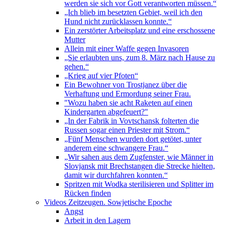
werden sie sich vor Gott verantworten müssen.“
„Ich blieb im besetzten Gebiet, weil ich den
Hund nicht zurücklassen konnte.“
Ein zerstörter Arbeitsplatz und eine erschossene
Mutter
Allein mit einer Waffe gegen Invasoren
„Sie erlaubten uns, zum 8. März nach Hause zu
gehen.“
„Krieg auf vier Pfoten“
Ein Bewohner von Trostjanez über die
Verhaftung und Ermordung seiner Frau.
"Wozu haben sie acht Raketen auf einen
Kindergarten abgefeuert?"
„In der Fabrik in Vovtschansk folterten die
Russen sogar einen Priester mit Strom.“
„Fünf Menschen wurden dort getötet, unter
anderem eine schwangere Frau.“
„Wir sahen aus dem Zugfenster, wie Männer in
Slovjansk mit Brechstangen die Strecke hielten,
damit wir durchfahren konnten.“
Spritzen mit Wodka sterilisieren und Splitter im
Rücken finden
Videos Zeitzeugen. Sowjetische Epoche
Angst
Arbeit in den Lagern