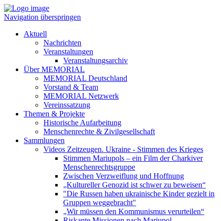
Navigation überspringen
Aktuell
Nachrichten
Veranstaltungen
Veranstaltungsarchiv
Über MEMORIAL
MEMORIAL Deutschland
Vorstand & Team
MEMORIAL Netzwerk
Vereinssatzung
Themen & Projekte
Historische Aufarbeitung
Menschenrechte & Zivilgesellschaft
Sammlungen
Videos Zeitzeugen. Ukraine - Stimmen des Krieges
Stimmen Mariupols – ein Film der Charkiver
Menschenrechtsgruppe
Zwischen Verzweiflung und Hoffnung
„Kultureller Genozid ist schwer zu beweisen“
"Die Russen haben ukrainische Kinder gezielt in
Gruppen weggebracht"
„Wir müssen den Kommunismus verurteilen“
Riskante Missionen nach Mariupol