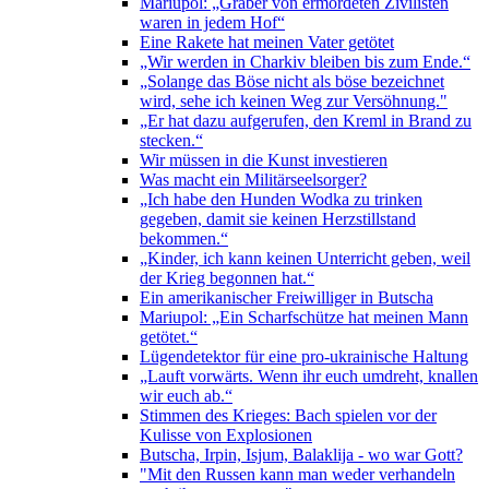
Mariupol: „Gräber von ermordeten Zivilisten
waren in jedem Hof“
Eine Rakete hat meinen Vater getötet
„Wir werden in Charkiv bleiben bis zum Ende.“
„Solange das Böse nicht als böse bezeichnet
wird, sehe ich keinen Weg zur Versöhnung."
„Er hat dazu aufgerufen, den Kreml in Brand zu
stecken.“
Wir müssen in die Kunst investieren
Was macht ein Militärseelsorger?
„Ich habe den Hunden Wodka zu trinken
gegeben, damit sie keinen Herzstillstand
bekommen.“
„Kinder, ich kann keinen Unterricht geben, weil
der Krieg begonnen hat.“
Ein amerikanischer Freiwilliger in Butscha
Mariupol: „Ein Scharfschütze hat meinen Mann
getötet.“
Lügendetektor für eine pro-ukrainische Haltung
„Lauft vorwärts. Wenn ihr euch umdreht, knallen
wir euch ab.“
Stimmen des Krieges: Bach spielen vor der
Kulisse von Explosionen
Butscha, Irpin, Isjum, Balaklija - wo war Gott?
"Mit den Russen kann man weder verhandeln