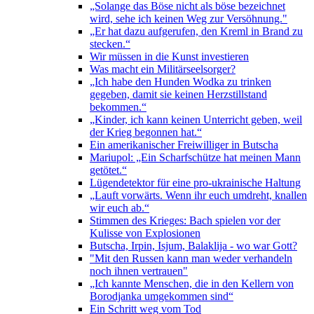
„Solange das Böse nicht als böse bezeichnet
wird, sehe ich keinen Weg zur Versöhnung."
„Er hat dazu aufgerufen, den Kreml in Brand zu
stecken.“
Wir müssen in die Kunst investieren
Was macht ein Militärseelsorger?
„Ich habe den Hunden Wodka zu trinken
gegeben, damit sie keinen Herzstillstand
bekommen.“
„Kinder, ich kann keinen Unterricht geben, weil
der Krieg begonnen hat.“
Ein amerikanischer Freiwilliger in Butscha
Mariupol: „Ein Scharfschütze hat meinen Mann
getötet.“
Lügendetektor für eine pro-ukrainische Haltung
„Lauft vorwärts. Wenn ihr euch umdreht, knallen
wir euch ab.“
Stimmen des Krieges: Bach spielen vor der
Kulisse von Explosionen
Butscha, Irpin, Isjum, Balaklija - wo war Gott?
"Mit den Russen kann man weder verhandeln
noch ihnen vertrauen"
„Ich kannte Menschen, die in den Kellern von
Borodjanka umgekommen sind“
Ein Schritt weg vom Tod