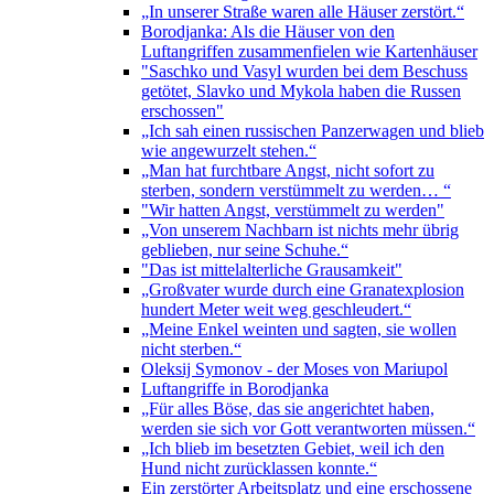
„In unserer Straße waren alle Häuser zerstört.“
Borodjanka: Als die Häuser von den
Luftangriffen zusammenfielen wie Kartenhäuser
"Saschko und Vasyl wurden bei dem Beschuss
getötet, Slavko und Mykola haben die Russen
erschossen"
„Ich sah einen russischen Panzerwagen und blieb
wie angewurzelt stehen.“
„Man hat furchtbare Angst, nicht sofort zu
sterben, sondern verstümmelt zu werden… “
"Wir hatten Angst, verstümmelt zu werden"
„Von unserem Nachbarn ist nichts mehr übrig
geblieben, nur seine Schuhe.“
"Das ist mittelalterliche Grausamkeit"
„Großvater wurde durch eine Granatexplosion
hundert Meter weit weg geschleudert.“
„Meine Enkel weinten und sagten, sie wollen
nicht sterben.“
Oleksij Symonov - der Moses von Mariupol
Luftangriffe in Borodjanka
„Für alles Böse, das sie angerichtet haben,
werden sie sich vor Gott verantworten müssen.“
„Ich blieb im besetzten Gebiet, weil ich den
Hund nicht zurücklassen konnte.“
Ein zerstörter Arbeitsplatz und eine erschossene