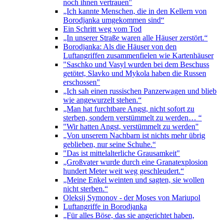
noch ihnen vertrauen"
„Ich kannte Menschen, die in den Kellern von
Borodjanka umgekommen sind“
Ein Schritt weg vom Tod
„In unserer Straße waren alle Häuser zerstört.“
Borodjanka: Als die Häuser von den
Luftangriffen zusammenfielen wie Kartenhäuser
"Saschko und Vasyl wurden bei dem Beschuss
getötet, Slavko und Mykola haben die Russen
erschossen"
„Ich sah einen russischen Panzerwagen und blieb
wie angewurzelt stehen.“
„Man hat furchtbare Angst, nicht sofort zu
sterben, sondern verstümmelt zu werden… “
"Wir hatten Angst, verstümmelt zu werden"
„Von unserem Nachbarn ist nichts mehr übrig
geblieben, nur seine Schuhe.“
"Das ist mittelalterliche Grausamkeit"
„Großvater wurde durch eine Granatexplosion
hundert Meter weit weg geschleudert.“
„Meine Enkel weinten und sagten, sie wollen
nicht sterben.“
Oleksij Symonov - der Moses von Mariupol
Luftangriffe in Borodjanka
„Für alles Böse, das sie angerichtet haben,