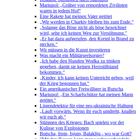
Mariupol: „Gräber von ermordeten Zivilisten
waren in jedem Hof“
Eine Rakete hat meinen Vater getötet
„Wir werden in Charkiv bleiben bis zum Ende.“
„Solange das Böse nicht als böse bezeichnet
wird, sehe ich keinen Weg zur Versöhnung."
„Er hat dazu aufgerufen, den Kreml in Brand zu
stecken.“
Wir müssen in die Kunst investieren
Was macht ein Militärseelsorger?
„Ich habe den Hunden Wodka zu trinken
gegeben, damit sie keinen Herzstillstand
bekommen.“
„Kinder, ich kann keinen Unterricht geben, weil
der Krieg begonnen hat.“
Ein amerikanischer Freiwilliger in Butscha
Mariupol: „Ein Scharfschütze hat meinen Mann
getötet.“
Lügendetektor für eine pro-ukrainische Haltung
„Lauft vorwärts. Wenn ihr euch umdreht, knallen
wir euch ab.“
Stimmen des Krieges: Bach spielen vor der
Kulisse von Explosionen
Butscha, Irpin, Isjum, Balaklija - wo war Gott?