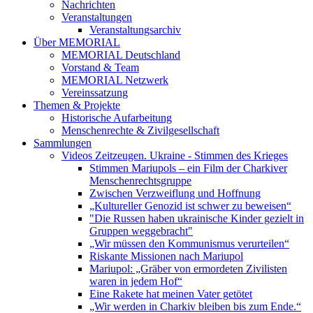
Nachrichten
Veranstaltungen
Veranstaltungsarchiv
Über MEMORIAL
MEMORIAL Deutschland
Vorstand & Team
MEMORIAL Netzwerk
Vereinssatzung
Themen & Projekte
Historische Aufarbeitung
Menschenrechte & Zivilgesellschaft
Sammlungen
Videos Zeitzeugen. Ukraine - Stimmen des Krieges
Stimmen Mariupols – ein Film der Charkiver
Menschenrechtsgruppe
Zwischen Verzweiflung und Hoffnung
„Kultureller Genozid ist schwer zu beweisen“
"Die Russen haben ukrainische Kinder gezielt in
Gruppen weggebracht"
„Wir müssen den Kommunismus verurteilen“
Riskante Missionen nach Mariupol
Mariupol: „Gräber von ermordeten Zivilisten
waren in jedem Hof“
Eine Rakete hat meinen Vater getötet
„Wir werden in Charkiv bleiben bis zum Ende.“