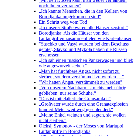
"Mit den Russen kann man weder verhandeln
noch ihnen vertrauen"
„Ich kannte Menschen, die in den Kellern von
Borodjanka umgekommen sind“
Ein Schritt weg vom Tod
„In unserer Straße waren alle Häuser zerstört.“
Borodjanka: Als die Häuser von den
Luftangriffen zusammenfielen wie Kartenhäuser
"Saschko und Vasyl wurden bei dem Beschuss
getötet, Slavko und Mykola haben die Russen
erschossen"
„Ich sah einen russischen Panzerwagen und blieb
wie angewurzelt stehen.“
„Man hat furchtbare Angst, nicht sofort zu
sterben, sondern verstümmelt zu werden… “
"Wir hatten Angst, verstümmelt zu werden"
„Von unserem Nachbarn ist nichts mehr übrig
geblieben, nur seine Schuhe.“
"Das ist mittelalterliche Grausamkeit"
„Großvater wurde durch eine Granatexplosion
hundert Meter weit weg geschleudert.“
„Meine Enkel weinten und sagten, sie wollen
nicht sterben.“
Oleksij Symonov - der Moses von Mariupol
Luftangriffe in Borodjanka