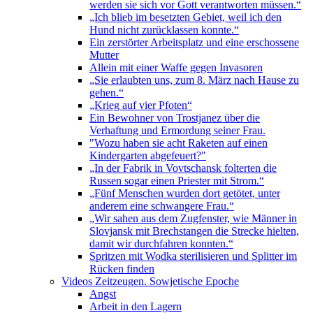
werden sie sich vor Gott verantworten müssen.“
„Ich blieb im besetzten Gebiet, weil ich den
Hund nicht zurücklassen konnte.“
Ein zerstörter Arbeitsplatz und eine erschossene
Mutter
Allein mit einer Waffe gegen Invasoren
„Sie erlaubten uns, zum 8. März nach Hause zu
gehen.“
„Krieg auf vier Pfoten“
Ein Bewohner von Trostjanez über die
Verhaftung und Ermordung seiner Frau.
"Wozu haben sie acht Raketen auf einen
Kindergarten abgefeuert?"
„In der Fabrik in Vovtschansk folterten die
Russen sogar einen Priester mit Strom.“
„Fünf Menschen wurden dort getötet, unter
anderem eine schwangere Frau.“
„Wir sahen aus dem Zugfenster, wie Männer in
Slovjansk mit Brechstangen die Strecke hielten,
damit wir durchfahren konnten.“
Spritzen mit Wodka sterilisieren und Splitter im
Rücken finden
Videos Zeitzeugen. Sowjetische Epoche
Angst
Arbeit in den Lagern