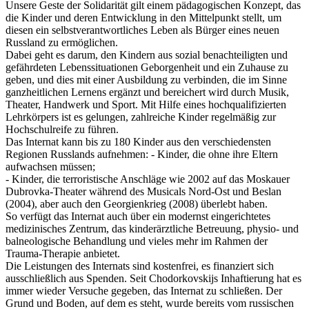
Unsere Geste der Solidarität gilt einem pädagogischen Konzept, das
die Kinder und deren Entwicklung in den Mittelpunkt stellt, um
diesen ein selbstverantwortliches Leben als Bürger eines neuen
Russland zu ermöglichen.
Dabei geht es darum, den Kindern aus sozial benachteiligten und
gefährdeten Lebenssituationen Geborgenheit und ein Zuhause zu
geben, und dies mit einer Ausbildung zu verbinden, die im Sinne
ganzheitlichen Lernens ergänzt und bereichert wird durch Musik,
Theater, Handwerk und Sport. Mit Hilfe eines hochqualifizierten
Lehrkörpers ist es gelungen, zahlreiche Kinder regelmäßig zur
Hochschulreife zu führen.
Das Internat kann bis zu 180 Kinder aus den verschiedensten
Regionen Russlands aufnehmen: - Kinder, die ohne ihre Eltern
aufwachsen müssen;
- Kinder, die terroristische Anschläge wie 2002 auf das Moskauer
Dubrovka-Theater während des Musicals Nord-Ost und Beslan
(2004), aber auch den Georgienkrieg (2008) überlebt haben.
So verfügt das Internat auch über ein modernst eingerichtetes
medizinisches Zentrum, das kinderärztliche Betreuung, physio- und
balneologische Behandlung und vieles mehr im Rahmen der
Trauma-Therapie anbietet.
Die Leistungen des Internats sind kostenfrei, es finanziert sich
ausschließlich aus Spenden. Seit Chodorkovskijs Inhaftierung hat es
immer wieder Versuche gegeben, das Internat zu schließen. Der
Grund und Boden, auf dem es steht, wurde bereits vom russischen