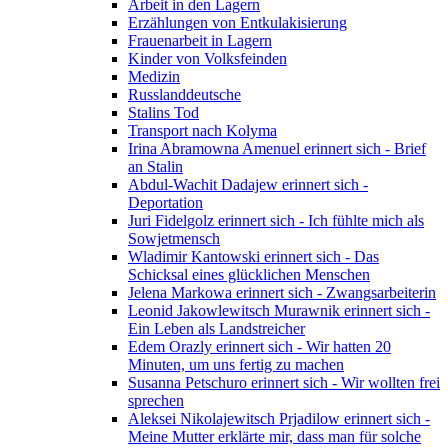
Arbeit in den Lagern
Erzählungen von Entkulakisierung
Frauenarbeit in Lagern
Kinder von Volksfeinden
Medizin
Russlanddeutsche
Stalins Tod
Transport nach Kolyma
Irina Abramowna Amenuel erinnert sich - Brief
an Stalin
Abdul-Wachit Dadajew erinnert sich -
Deportation
Juri Fidelgolz erinnert sich - Ich fühlte mich als
Sowjetmensch
Wladimir Kantowski erinnert sich - Das
Schicksal eines glücklichen Menschen
Jelena Markowa erinnert sich - Zwangsarbeiterin
Leonid Jakowlewitsch Murawnik erinnert sich -
Ein Leben als Landstreicher
Edem Orazly erinnert sich - Wir hatten 20
Minuten, um uns fertig zu machen
Susanna Petschuro erinnert sich - Wir wollten frei
sprechen
Aleksei Nikolajewitsch Prjadilow erinnert sich -
Meine Mutter erklärte mir, dass man für solche