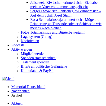
Jelisaweta Riwtschun erinnert sich - Sie haben
meinen Vater vollkommen ausgelöscht
Sergei Lwowitsch Schtscheglow erinnert sich -
Auf dem Schiff Josef Stalin
Rosa Schowkrinskaja erinnert sich - Möge die
Erinnerung an Tausende solcher Schicksale wie
meines wach bleiben
Fotos Totalitarismus und Bürgerbewegung
Lagersystem (Gulag)
Nachrichten
Podcasts
Aktiv werden
Mitglied werden
Spenden statt schenken
Testament spenden
Briefe an politische Gefangene
Kontodaten & PayPal
Memorial Deutschland
Nachrichten
Artikel
Aktuell