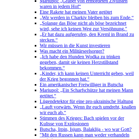
Mariupol: „Gräber von ermordeten Zivilisten
waren in jedem Hof“
Eine Rakete hat meinen Vater getötet
„Wir werden in Charkiv bleiben bis zum Ende.“
„Solange das Böse nicht als böse bezeichnet
wird, sehe ich keinen Weg zur Versöhnung."
„Er hat dazu aufgerufen, den Kreml in Brand zu
stecken.“
Wir müssen in die Kunst investieren
Was macht ein Militärseelsorger?
„Ich habe den Hunden Wodka zu trinken
gegeben, damit sie keinen Herzstillstand
bekommen.“
„Kinder, ich kann keinen Unterricht geben, weil
der Krieg begonnen hat.“
Ein amerikanischer Freiwilliger in Butscha
Mariupol: „Ein Scharfschütze hat meinen Mann
getötet.“
Lügendetektor für eine pro-ukrainische Haltung
„Lauft vorwärts. Wenn ihr euch umdreht, knallen
wir euch ab.“
Stimmen des Krieges: Bach spielen vor der
Kulisse von Explosionen
Butscha, Irpin, Isjum, Balaklija - wo war Gott?
"Mit den Russen kann man weder verhandeln