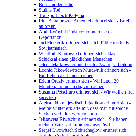
Russlanddeutsche
Stalins Tod
Transport nach Kolyma
Irina Abramowna Amenuel erinnert sich - Brief
an Stalin
Abdul-Wachit Dadajew erinnert sich -
Deportation
Juri Fidelgolz erinnert sich - Ich fühlte mich als
Sowjetmensch
Wladimir Kantowski erinnert sich - Das
Schicksal eines glücklichen Menschen
Jelena Markowa erinnert sich - Zwangsarbeiterin
Leonid Jakowlewitsch Murawnik erinnert sich -
Ein Leben als Landstreicher
Edem Orazly erinnert sich - Wir hatten 20
Minuten, um uns fertig zu machen
Susanna Petschuro erinnert sich - Wir wollten frei
sprechen
Aleksei Nikolajewitsch Prjadilow erinnert sich -
Meine Mutter erklärte mir, dass man für solche
Sachen verhaftet werden kann
Jelisaweta Riwtschun erinnert sich - Sie haben
meinen Vater vollkommen ausgelöscht
Sergei Lwowitsch Schtscheglow erinnert sich -
Auf dem Schiff Josef Stalin