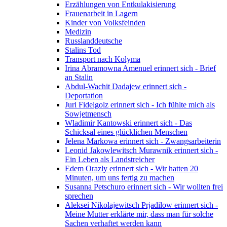
Erzählungen von Entkulakisierung
Frauenarbeit in Lagern
Kinder von Volksfeinden
Medizin
Russlanddeutsche
Stalins Tod
Transport nach Kolyma
Irina Abramowna Amenuel erinnert sich - Brief
an Stalin
Abdul-Wachit Dadajew erinnert sich -
Deportation
Juri Fidelgolz erinnert sich - Ich fühlte mich als
Sowjetmensch
Wladimir Kantowski erinnert sich - Das
Schicksal eines glücklichen Menschen
Jelena Markowa erinnert sich - Zwangsarbeiterin
Leonid Jakowlewitsch Murawnik erinnert sich -
Ein Leben als Landstreicher
Edem Orazly erinnert sich - Wir hatten 20
Minuten, um uns fertig zu machen
Susanna Petschuro erinnert sich - Wir wollten frei
sprechen
Aleksei Nikolajewitsch Prjadilow erinnert sich -
Meine Mutter erklärte mir, dass man für solche
Sachen verhaftet werden kann