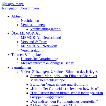
Navigation überspringen
Aktuell
Nachrichten
Veranstaltungen
Veranstaltungsarchiv
Über MEMORIAL
MEMORIAL Deutschland
Vorstand & Team
MEMORIAL Netzwerk
Vereinssatzung
Themen & Projekte
Historische Aufarbeitung
Menschenrechte & Zivilgesellschaft
Sammlungen
Videos Zeitzeugen. Ukraine - Stimmen des Krieges
Stimmen Mariupols – ein Film der Charkiver
Menschenrechtsgruppe
Zwischen Verzweiflung und Hoffnung
„Kultureller Genozid ist schwer zu beweisen“
"Die Russen haben ukrainische Kinder gezielt in
Gruppen weggebracht"
„Wir müssen den Kommunismus verurteilen“
Riskante Missionen nach Mariupol