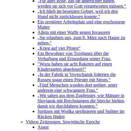
„Für alles Böse, das sie angerichtet haben,
werden sie sich vor Gott verantworten müssen.“
„Ich blieb im besetzten Gebiet, weil ich den
Hund nicht zurücklassen konnte.“
Ein zerstörter Arbeitsplatz und eine erschossene
Mutter
Allein mit einer Waffe gegen Invasoren
„Sie erlaubten uns, zum 8. März nach Hause zu
gehen.“
„Krieg auf vier Pfoten“
Ein Bewohner von Trostjanez über die
Verhaftung und Ermordung seiner Frau.
"Wozu haben sie acht Raketen auf einen
Kindergarten abgefeuert?"
„In der Fabrik in Vovtschansk folterten die
Russen sogar einen Priester mit Strom.“
„Fünf Menschen wurden dort getötet, unter
anderem eine schwangere Frau.“
„Wir sahen aus dem Zugfenster, wie Männer in
Slovjansk mit Brechstangen die Strecke hielten,
damit wir durchfahren konnten.“
Spritzen mit Wodka sterilisieren und Splitter im
Rücken finden
Videos Zeitzeugen. Sowjetische Epoche
Angst