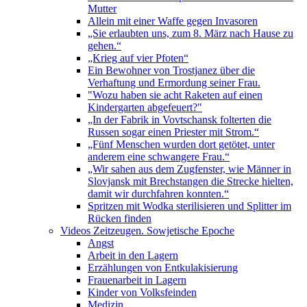
Mutter
Allein mit einer Waffe gegen Invasoren
„Sie erlaubten uns, zum 8. März nach Hause zu
gehen.“
„Krieg auf vier Pfoten“
Ein Bewohner von Trostjanez über die
Verhaftung und Ermordung seiner Frau.
"Wozu haben sie acht Raketen auf einen
Kindergarten abgefeuert?"
„In der Fabrik in Vovtschansk folterten die
Russen sogar einen Priester mit Strom.“
„Fünf Menschen wurden dort getötet, unter
anderem eine schwangere Frau.“
„Wir sahen aus dem Zugfenster, wie Männer in
Slovjansk mit Brechstangen die Strecke hielten,
damit wir durchfahren konnten.“
Spritzen mit Wodka sterilisieren und Splitter im
Rücken finden
Videos Zeitzeugen. Sowjetische Epoche
Angst
Arbeit in den Lagern
Erzählungen von Entkulakisierung
Frauenarbeit in Lagern
Kinder von Volksfeinden
Medizin