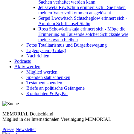
Sachen verhaftet werden kann
Jelisaweta Riwtschun erinnert sich - Sie haben
meinen Vater vollkommen ausgelöscht
Sergei Lwowitsch Schtscheglow erinnert sich -
Auf dem Schiff Josef Stalin
Rosa Schowkrinskaja erinnert sich - Möge die
Erinnerung an Tausende solcher Schicksale wie
meines wach bleiben
Fotos Totalitarismus und Bürgerbewegung
Lagersystem (Gulag)
Nachrichten
Podcasts
Aktiv werden
Mitglied werden
Spenden statt schenken
Testament spenden
Briefe an politische Gefangene
Kontodaten & PayPal
MEMORIAL Deutschland
Mitglied in der Internationalen Vereinigung MEMORIAL
Presse
Newsletter