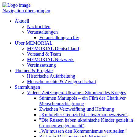
Navigation überspringen
Aktuell
Nachrichten
Veranstaltungen
Veranstaltungsarchiv
Über MEMORIAL
MEMORIAL Deutschland
Vorstand & Team
MEMORIAL Netzwerk
Vereinssatzung
Themen & Projekte
Historische Aufarbeitung
Menschenrechte & Zivilgesellschaft
Sammlungen
Videos Zeitzeugen. Ukraine - Stimmen des Krieges
Stimmen Mariupols – ein Film der Charkiver
Menschenrechtsgruppe
Zwischen Verzweiflung und Hoffnung
„Kultureller Genozid ist schwer zu beweisen“
"Die Russen haben ukrainische Kinder gezielt in
Gruppen weggebracht"
„Wir müssen den Kommunismus verurteilen“
Riskante Missionen nach Mariupol