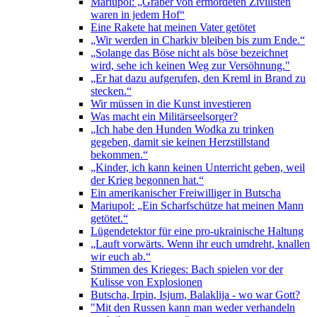
Mariupol: „Gräber von ermordeten Zivilisten
waren in jedem Hof“
Eine Rakete hat meinen Vater getötet
„Wir werden in Charkiv bleiben bis zum Ende.“
„Solange das Böse nicht als böse bezeichnet
wird, sehe ich keinen Weg zur Versöhnung."
„Er hat dazu aufgerufen, den Kreml in Brand zu
stecken.“
Wir müssen in die Kunst investieren
Was macht ein Militärseelsorger?
„Ich habe den Hunden Wodka zu trinken
gegeben, damit sie keinen Herzstillstand
bekommen.“
„Kinder, ich kann keinen Unterricht geben, weil
der Krieg begonnen hat.“
Ein amerikanischer Freiwilliger in Butscha
Mariupol: „Ein Scharfschütze hat meinen Mann
getötet.“
Lügendetektor für eine pro-ukrainische Haltung
„Lauft vorwärts. Wenn ihr euch umdreht, knallen
wir euch ab.“
Stimmen des Krieges: Bach spielen vor der
Kulisse von Explosionen
Butscha, Irpin, Isjum, Balaklija - wo war Gott?
"Mit den Russen kann man weder verhandeln