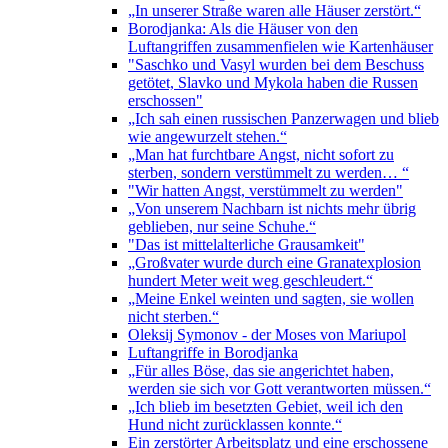
„In unserer Straße waren alle Häuser zerstört.“
Borodjanka: Als die Häuser von den
Luftangriffen zusammenfielen wie Kartenhäuser
"Saschko und Vasyl wurden bei dem Beschuss
getötet, Slavko und Mykola haben die Russen
erschossen"
„Ich sah einen russischen Panzerwagen und blieb
wie angewurzelt stehen.“
„Man hat furchtbare Angst, nicht sofort zu
sterben, sondern verstümmelt zu werden… “
"Wir hatten Angst, verstümmelt zu werden"
„Von unserem Nachbarn ist nichts mehr übrig
geblieben, nur seine Schuhe.“
"Das ist mittelalterliche Grausamkeit"
„Großvater wurde durch eine Granatexplosion
hundert Meter weit weg geschleudert.“
„Meine Enkel weinten und sagten, sie wollen
nicht sterben.“
Oleksij Symonov - der Moses von Mariupol
Luftangriffe in Borodjanka
„Für alles Böse, das sie angerichtet haben,
werden sie sich vor Gott verantworten müssen.“
„Ich blieb im besetzten Gebiet, weil ich den
Hund nicht zurücklassen konnte.“
Ein zerstörter Arbeitsplatz und eine erschossene