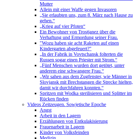
Mutter
Allein mit einer Waffe gegen Invasoren
„Sie erlaubten uns, zum 8. März nach Hause zu
gehen.“
„Krieg auf vier Pfoten“
Ein Bewohner von Trostjanez über die
Verhaftung und Ermordung seiner Frau.
"Wozu haben sie acht Raketen auf einen
Kindergarten abgefeuert?"
„In der Fabrik in Vovtschansk folterten die
Russen sogar einen Priester mit Strom.“
„Fünf Menschen wurden dort getötet, unter
anderem eine schwangere Frau.“
„Wir sahen aus dem Zugfenster, wie Männer in
Slovjansk mit Brechstangen die Strecke hielten,
damit wir durchfahren konnten.“
Spritzen mit Wodka sterilisieren und Splitter im
Rücken finden
Videos Zeitzeugen. Sowjetische Epoche
Angst
Arbeit in den Lagern
Erzählungen von Entkulakisierung
Frauenarbeit in Lagern
Kinder von Volksfeinden
Medizin