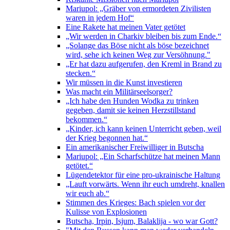
Mariupol: „Gräber von ermordeten Zivilisten
waren in jedem Hof“
Eine Rakete hat meinen Vater getötet
„Wir werden in Charkiv bleiben bis zum Ende.“
„Solange das Böse nicht als böse bezeichnet
wird, sehe ich keinen Weg zur Versöhnung."
„Er hat dazu aufgerufen, den Kreml in Brand zu
stecken.“
Wir müssen in die Kunst investieren
Was macht ein Militärseelsorger?
„Ich habe den Hunden Wodka zu trinken
gegeben, damit sie keinen Herzstillstand
bekommen.“
„Kinder, ich kann keinen Unterricht geben, weil
der Krieg begonnen hat.“
Ein amerikanischer Freiwilliger in Butscha
Mariupol: „Ein Scharfschütze hat meinen Mann
getötet.“
Lügendetektor für eine pro-ukrainische Haltung
„Lauft vorwärts. Wenn ihr euch umdreht, knallen
wir euch ab.“
Stimmen des Krieges: Bach spielen vor der
Kulisse von Explosionen
Butscha, Irpin, Isjum, Balaklija - wo war Gott?