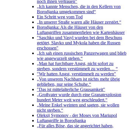
noch ihnen vertrauen"
„Ich kannte Menschen, die in den Kellern von
Borodjanka umgekommen sind“
Ein Schritt weg vom Tod
„In unserer Straße waren alle Häuser zerstört.“
Borodjanka: Als die Häuser von den
Luftangriffen zusammenfielen wie Kartenhäuser
"Saschko und Vasyl wurden bei dem Beschuss
getötet, Slavko und Mykola haben die Russen
erschossen"
„Ich sah einen russischen Panzerwagen und blieb
wie angewurzelt stehen.“
„Man hat furchtbare Angst, nicht sofort zu
sterben, sondern verstümmelt zu werden… “
"Wir hatten Angst, verstümmelt zu werden"
„Von unserem Nachbarn ist nichts mehr übrig
geblieben, nur seine Schuhe.“
"Das ist mittelalterliche Grausamkeit"
„Großvater wurde durch eine Granatexplosion
hundert Meter weit weg geschleudert.“
„Meine Enkel weinten und sagten, sie wollen
nicht sterben.“
Oleksij Symonov - der Moses von Mariupol
Luftangriffe in Borodjanka
„Für alles Böse, das sie angerichtet haben,