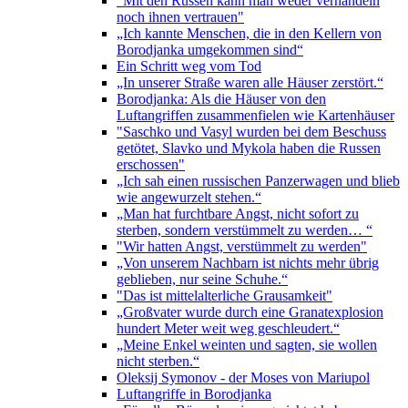
"Mit den Russen kann man weder verhandeln
noch ihnen vertrauen"
„Ich kannte Menschen, die in den Kellern von
Borodjanka umgekommen sind“
Ein Schritt weg vom Tod
„In unserer Straße waren alle Häuser zerstört.“
Borodjanka: Als die Häuser von den
Luftangriffen zusammenfielen wie Kartenhäuser
"Saschko und Vasyl wurden bei dem Beschuss
getötet, Slavko und Mykola haben die Russen
erschossen"
„Ich sah einen russischen Panzerwagen und blieb
wie angewurzelt stehen.“
„Man hat furchtbare Angst, nicht sofort zu
sterben, sondern verstümmelt zu werden… “
"Wir hatten Angst, verstümmelt zu werden"
„Von unserem Nachbarn ist nichts mehr übrig
geblieben, nur seine Schuhe.“
"Das ist mittelalterliche Grausamkeit"
„Großvater wurde durch eine Granatexplosion
hundert Meter weit weg geschleudert.“
„Meine Enkel weinten und sagten, sie wollen
nicht sterben.“
Oleksij Symonov - der Moses von Mariupol
Luftangriffe in Borodjanka