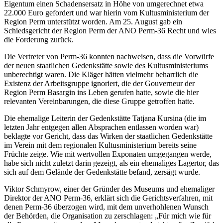
Eigentum einen Schadensersatz in Höhe von umgerechnet etwa
22.000 Euro gefordert und war hierin vom Kultusministerium der
Region Perm unterstützt worden. Am 25. August gab ein
Schiedsgericht der Region Perm der ANO Perm-36 Recht und wies
die Forderung zurück.
Die Vertreter von Perm-36 konnten nachweisen, dass die Vorwürfe
der neuen staatlichen Gedenkstätte sowie des Kultusministeriums
unberechtigt waren. Die Kläger hätten vielmehr beharrlich die
Existenz der Arbeitsgruppe ignoriert, die der Gouverneur der
Region Perm Basargin ins Leben gerufen hatte, sowie die hier
relevanten Vereinbarungen, die diese Gruppe getroffen hatte.
Die ehemalige Leiterin der Gedenkstätte Tatjana Kursina (die im
letzten Jahr entgegen allen Absprachen entlassen worden war)
beklagte vor Gericht, dass das Wirken der staatlichen Gedenkstätte
im Verein mit dem regionalen Kultusministerium bereits seine
Früchte zeige. Wie mit wertvollen Exponaten umgegangen werde,
habe sich nicht zuletzt darin gezeigt, als ein ehemaliges Lagertor, das
sich auf dem Gelände der Gedenkstätte befand, zersägt wurde.
Viktor Schmyrow, einer der Gründer des Museums und ehemaliger
Direktor der ANO Perm-36, erklärt sich die Gerichtsverfahren, mit
denen Perm-36 überzogen wird, mit dem unverhohlenen Wunsch
der Behörden, die Organisation zu zerschlagen: „Für mich wie für