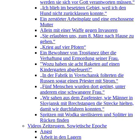
werden sie sich vor Gott verantworten müssen.“
„Ich blieb im besetzten Gebiet, weil ich den
Hund nicht zurücklassen konnte.“
Ein zerstörter Arbeitsplatz und eine erschossene
Mutter
Allein mit einer Waffe gegen Invasoren
„Sie erlaubten uns, zum 8. März nach Hause zu
gehen.“
„Krieg auf vier Pfoten“
Ein Bewohner von Trostjanez über die
Verhaftung und Ermordung seiner Frau.
"Wozu haben sie acht Raketen auf einen
Kindergarten abgefeuert?"
„In der Fabrik in Vovtschansk folterten die
Russen sogar einen Priester mit Strom.“
„Fünf Menschen wurden dort getötet, unter
anderem eine schwangere Frau.“
„Wir sahen aus dem Zugfenster, wie Männer in
Slovjansk mit Brechstangen die Strecke hielten,
damit wir durchfahren konnten.“
Spritzen mit Wodka sterilisieren und Splitter im
Rücken finden
Videos Zeitzeugen. Sowjetische Epoche
Angst
Arbeit in den Lagern