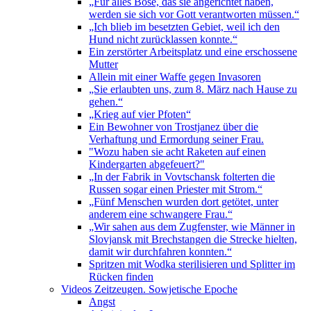
„Für alles Böse, das sie angerichtet haben,
werden sie sich vor Gott verantworten müssen.“
„Ich blieb im besetzten Gebiet, weil ich den
Hund nicht zurücklassen konnte.“
Ein zerstörter Arbeitsplatz und eine erschossene
Mutter
Allein mit einer Waffe gegen Invasoren
„Sie erlaubten uns, zum 8. März nach Hause zu
gehen.“
„Krieg auf vier Pfoten“
Ein Bewohner von Trostjanez über die
Verhaftung und Ermordung seiner Frau.
"Wozu haben sie acht Raketen auf einen
Kindergarten abgefeuert?"
„In der Fabrik in Vovtschansk folterten die
Russen sogar einen Priester mit Strom.“
„Fünf Menschen wurden dort getötet, unter
anderem eine schwangere Frau.“
„Wir sahen aus dem Zugfenster, wie Männer in
Slovjansk mit Brechstangen die Strecke hielten,
damit wir durchfahren konnten.“
Spritzen mit Wodka sterilisieren und Splitter im
Rücken finden
Videos Zeitzeugen. Sowjetische Epoche
Angst