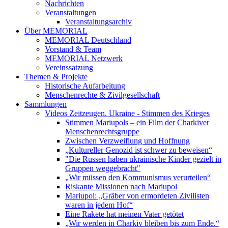
Nachrichten
Veranstaltungen
Veranstaltungsarchiv
Über MEMORIAL
MEMORIAL Deutschland
Vorstand & Team
MEMORIAL Netzwerk
Vereinssatzung
Themen & Projekte
Historische Aufarbeitung
Menschenrechte & Zivilgesellschaft
Sammlungen
Videos Zeitzeugen. Ukraine - Stimmen des Krieges
Stimmen Mariupols – ein Film der Charkiver
Menschenrechtsgruppe
Zwischen Verzweiflung und Hoffnung
„Kultureller Genozid ist schwer zu beweisen“
"Die Russen haben ukrainische Kinder gezielt in
Gruppen weggebracht"
„Wir müssen den Kommunismus verurteilen“
Riskante Missionen nach Mariupol
Mariupol: „Gräber von ermordeten Zivilisten
waren in jedem Hof“
Eine Rakete hat meinen Vater getötet
„Wir werden in Charkiv bleiben bis zum Ende.“