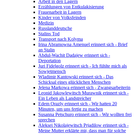
Arbeit in den Lagern
Erzählungen von Entkulakisierung
Frauenarbeit in Lagern
Kinder von Volksfeinden
Medizin
Russlanddeutsche
Stalins Tod
Transport nach Kolyma
Irina Abramowna Amenuel erinnert sich - Brief
an Stalin
Abdul-Wachit Dadajew erinnert sich -
Deportation
Juri Fidelgolz erinnert sich - Ich fühlte mich als
Sowjetmensch
Wladimir Kantowski erinnert sich - Das
Schicksal eines glücklichen Menschen
Jelena Markowa erinnert sich - Zwangsarbeiterin
Leonid Jakowlewitsch Murawnik erinnert sich -
Ein Leben als Landstreicher
Edem Orazly erinnert sich - Wir hatten 20
Minuten, um uns fertig zu machen
Susanna Petschuro erinnert sich - Wir wollten frei
sprechen
Aleksei Nikolajewitsch Prjadilow erinnert sich -
Meine Mutter erklärte mir, dass man für solche