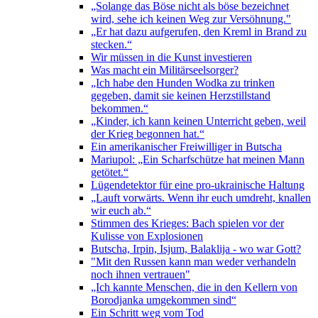
„Solange das Böse nicht als böse bezeichnet
wird, sehe ich keinen Weg zur Versöhnung."
„Er hat dazu aufgerufen, den Kreml in Brand zu
stecken.“
Wir müssen in die Kunst investieren
Was macht ein Militärseelsorger?
„Ich habe den Hunden Wodka zu trinken
gegeben, damit sie keinen Herzstillstand
bekommen.“
„Kinder, ich kann keinen Unterricht geben, weil
der Krieg begonnen hat.“
Ein amerikanischer Freiwilliger in Butscha
Mariupol: „Ein Scharfschütze hat meinen Mann
getötet.“
Lügendetektor für eine pro-ukrainische Haltung
„Lauft vorwärts. Wenn ihr euch umdreht, knallen
wir euch ab.“
Stimmen des Krieges: Bach spielen vor der
Kulisse von Explosionen
Butscha, Irpin, Isjum, Balaklija - wo war Gott?
"Mit den Russen kann man weder verhandeln
noch ihnen vertrauen"
„Ich kannte Menschen, die in den Kellern von
Borodjanka umgekommen sind“
Ein Schritt weg vom Tod