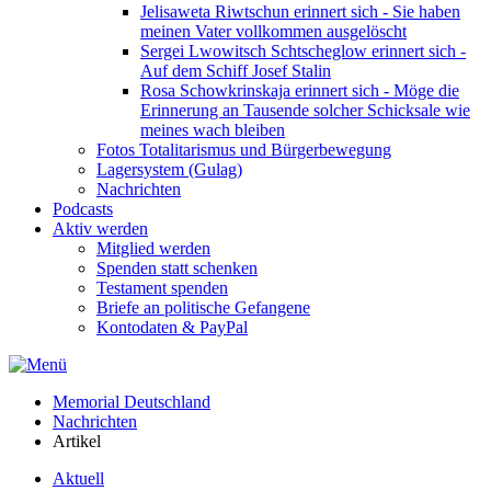
Jelisaweta Riwtschun erinnert sich - Sie haben
meinen Vater vollkommen ausgelöscht
Sergei Lwowitsch Schtscheglow erinnert sich -
Auf dem Schiff Josef Stalin
Rosa Schowkrinskaja erinnert sich - Möge die
Erinnerung an Tausende solcher Schicksale wie
meines wach bleiben
Fotos Totalitarismus und Bürgerbewegung
Lagersystem (Gulag)
Nachrichten
Podcasts
Aktiv werden
Mitglied werden
Spenden statt schenken
Testament spenden
Briefe an politische Gefangene
Kontodaten & PayPal
Memorial Deutschland
Nachrichten
Artikel
Aktuell