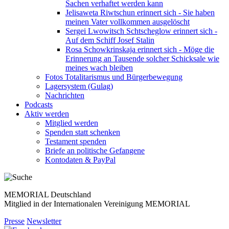
Sachen verhaftet werden kann
Jelisaweta Riwtschun erinnert sich - Sie haben
meinen Vater vollkommen ausgelöscht
Sergei Lwowitsch Schtscheglow erinnert sich -
Auf dem Schiff Josef Stalin
Rosa Schowkrinskaja erinnert sich - Möge die
Erinnerung an Tausende solcher Schicksale wie
meines wach bleiben
Fotos Totalitarismus und Bürgerbewegung
Lagersystem (Gulag)
Nachrichten
Podcasts
Aktiv werden
Mitglied werden
Spenden statt schenken
Testament spenden
Briefe an politische Gefangene
Kontodaten & PayPal
MEMORIAL Deutschland
Mitglied in der Internationalen Vereinigung MEMORIAL
Presse
Newsletter