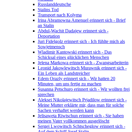
Russlanddeutsche
Stalins Tod
Transport nach Kolyma
Irina Abramowna Amenuel erinnert sich - Brief
an Stalin
Abdul-Wachit Dadajew erinnert sich -
Deportation
Juri Fidelgolz erinnert sich - Ich fühlte mich als
Sowjetmensch
Wladimir Kantowski erinnert sich - Das
Schicksal eines glücklichen Menschen
Jelena Markowa erinnert sich - Zwangsarbeiterin
Leonid Jakowlewitsch Murawnik erinnert sich -
Ein Leben als Landstreicher
Edem Orazly erinnert sich - Wir hatten 20
Minuten, um uns fertig zu machen
Susanna Petschuro erinnert sich - Wir wollten frei
sprechen
Aleksei Nikolajewitsch Prjadilow erinnert sich -
Meine Mutter erklärte mir, dass man für solche
Sachen verhaftet werden kann
Jelisaweta Riwtschun erinnert sich - Sie haben
meinen Vater vollkommen ausgelöscht
Sergei Lwowitsch Schtscheglow erinnert sich -
Auf dem Schiff Josef Stalin