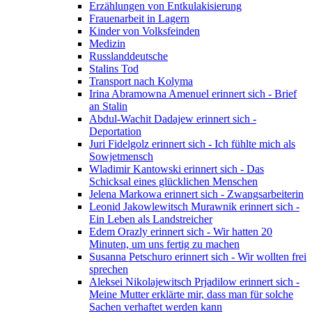
Erzählungen von Entkulakisierung
Frauenarbeit in Lagern
Kinder von Volksfeinden
Medizin
Russlanddeutsche
Stalins Tod
Transport nach Kolyma
Irina Abramowna Amenuel erinnert sich - Brief
an Stalin
Abdul-Wachit Dadajew erinnert sich -
Deportation
Juri Fidelgolz erinnert sich - Ich fühlte mich als
Sowjetmensch
Wladimir Kantowski erinnert sich - Das
Schicksal eines glücklichen Menschen
Jelena Markowa erinnert sich - Zwangsarbeiterin
Leonid Jakowlewitsch Murawnik erinnert sich -
Ein Leben als Landstreicher
Edem Orazly erinnert sich - Wir hatten 20
Minuten, um uns fertig zu machen
Susanna Petschuro erinnert sich - Wir wollten frei
sprechen
Aleksei Nikolajewitsch Prjadilow erinnert sich -
Meine Mutter erklärte mir, dass man für solche
Sachen verhaftet werden kann