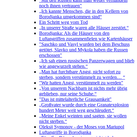
"Mit den Russen kann man weder verhandeln
noch ihnen vertrauen"
„Ich kannte Menschen, die in den Kellern von
Borodjanka umgekommen sind“
Ein Schritt weg vom Tod
„In unserer Straße waren alle Häuser zerstört.“
Borodjanka: Als die Häuser von den
Luftangriffen zusammenfielen wie Kartenhäuser
"Saschko und Vasyl wurden bei dem Beschuss
getötet, Slavko und Mykola haben die Russen
erschossen"
„Ich sah einen russischen Panzerwagen und blieb
wie angewurzelt stehen.“
„Man hat furchtbare Angst, nicht sofort zu
sterben, sondern verstümmelt zu werden… “
"Wir hatten Angst, verstümmelt zu werden"
„Von unserem Nachbarn ist nichts mehr übrig
geblieben, nur seine Schuhe.“
"Das ist mittelalterliche Grausamkeit"
„Großvater wurde durch eine Granatexplosion
hundert Meter weit weg geschleudert.“
„Meine Enkel weinten und sagten, sie wollen
nicht sterben.“
Oleksij Symonov - der Moses von Mariupol
Luftangriffe in Borodjanka