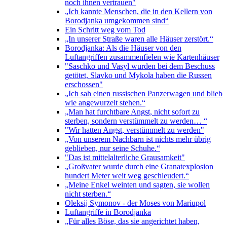
noch ihnen vertrauen"
„Ich kannte Menschen, die in den Kellern von
Borodjanka umgekommen sind“
Ein Schritt weg vom Tod
„In unserer Straße waren alle Häuser zerstört.“
Borodjanka: Als die Häuser von den
Luftangriffen zusammenfielen wie Kartenhäuser
"Saschko und Vasyl wurden bei dem Beschuss
getötet, Slavko und Mykola haben die Russen
erschossen"
„Ich sah einen russischen Panzerwagen und blieb
wie angewurzelt stehen.“
„Man hat furchtbare Angst, nicht sofort zu
sterben, sondern verstümmelt zu werden… “
"Wir hatten Angst, verstümmelt zu werden"
„Von unserem Nachbarn ist nichts mehr übrig
geblieben, nur seine Schuhe.“
"Das ist mittelalterliche Grausamkeit"
„Großvater wurde durch eine Granatexplosion
hundert Meter weit weg geschleudert.“
„Meine Enkel weinten und sagten, sie wollen
nicht sterben.“
Oleksij Symonov - der Moses von Mariupol
Luftangriffe in Borodjanka
„Für alles Böse, das sie angerichtet haben,