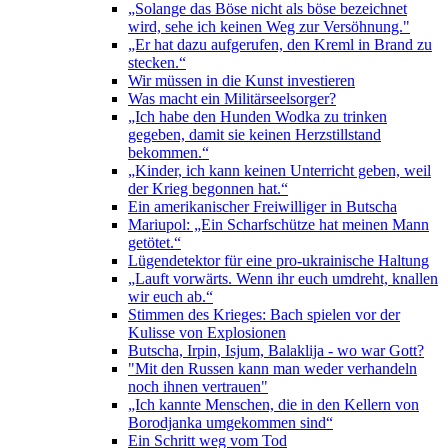
„Solange das Böse nicht als böse bezeichnet
wird, sehe ich keinen Weg zur Versöhnung."
„Er hat dazu aufgerufen, den Kreml in Brand zu
stecken.“
Wir müssen in die Kunst investieren
Was macht ein Militärseelsorger?
„Ich habe den Hunden Wodka zu trinken
gegeben, damit sie keinen Herzstillstand
bekommen.“
„Kinder, ich kann keinen Unterricht geben, weil
der Krieg begonnen hat.“
Ein amerikanischer Freiwilliger in Butscha
Mariupol: „Ein Scharfschütze hat meinen Mann
getötet.“
Lügendetektor für eine pro-ukrainische Haltung
„Lauft vorwärts. Wenn ihr euch umdreht, knallen
wir euch ab.“
Stimmen des Krieges: Bach spielen vor der
Kulisse von Explosionen
Butscha, Irpin, Isjum, Balaklija - wo war Gott?
"Mit den Russen kann man weder verhandeln
noch ihnen vertrauen"
„Ich kannte Menschen, die in den Kellern von
Borodjanka umgekommen sind“
Ein Schritt weg vom Tod