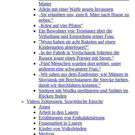
Mutter
Allein mit einer Waffe gegen Invasoren
„Sie erlaubten uns, zum 8. März nach Hause zu
gehen.“
„Krieg auf vier Pfoten“
Ein Bewohner von Trostjanez über die
Verhaftung und Ermordung seiner Frau.
"Wozu haben sie acht Raketen auf einen
Kindergarten abgefeuert?"
„In der Fabrik in Vovtschansk folterten die
Russen sogar einen Priester mit Strom.“
„Fünf Menschen wurden dort getötet, unter
anderem eine schwangere Frau.“
„Wir sahen aus dem Zugfenster, wie Männer in
Slovjansk mit Brechstangen die Strecke hielten,
damit wir durchfahren konnten.“
Spritzen mit Wodka sterilisieren und Splitter im
Rücken finden
Videos Zeitzeugen. Sowjetische Epoche
Angst
Arbeit in den Lagern
Erzählungen von Entkulakisierung
Frauenarbeit in Lagern
Kinder von Volksfeinden
Medizin