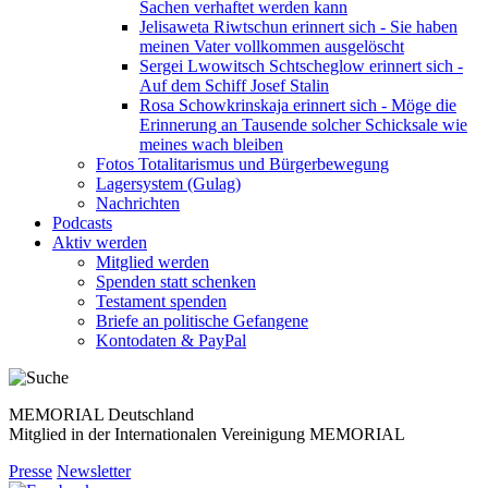
Sachen verhaftet werden kann
Jelisaweta Riwtschun erinnert sich - Sie haben
meinen Vater vollkommen ausgelöscht
Sergei Lwowitsch Schtscheglow erinnert sich -
Auf dem Schiff Josef Stalin
Rosa Schowkrinskaja erinnert sich - Möge die
Erinnerung an Tausende solcher Schicksale wie
meines wach bleiben
Fotos Totalitarismus und Bürgerbewegung
Lagersystem (Gulag)
Nachrichten
Podcasts
Aktiv werden
Mitglied werden
Spenden statt schenken
Testament spenden
Briefe an politische Gefangene
Kontodaten & PayPal
MEMORIAL Deutschland
Mitglied in der Internationalen Vereinigung MEMORIAL
Presse
Newsletter