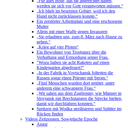
„Für alles Böse, das sie angerichtet haben,
werden sie sich vor Gott verantworten müssen.“
„Ich blieb im besetzten Gebiet, weil ich den
Hund nicht zurücklassen konnte.“
Ein zerstörter Arbeitsplatz und eine erschossene
Mutter
Allein mit einer Waffe gegen Invasoren
„Sie erlaubten uns, zum 8. März nach Hause zu
gehen.“
„Krieg auf vier Pfoten“
Ein Bewohner von Trostjanez über die
Verhaftung und Ermordung seiner Frau.
"Wozu haben sie acht Raketen auf einen
Kindergarten abgefeuert?"
„In der Fabrik in Vovtschansk folterten die
Russen sogar einen Priester mit Strom.“
„Fünf Menschen wurden dort getötet, unter
anderem eine schwangere Frau.“
„Wir sahen aus dem Zugfenster, wie Männer in
Slovjansk mit Brechstangen die Strecke hielten,
damit wir durchfahren konnten.“
Spritzen mit Wodka sterilisieren und Splitter im
Rücken finden
Videos Zeitzeugen. Sowjetische Epoche
Angst