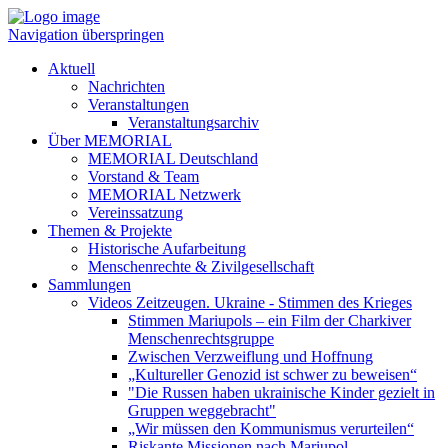
Navigation überspringen
Aktuell
Nachrichten
Veranstaltungen
Veranstaltungsarchiv
Über MEMORIAL
MEMORIAL Deutschland
Vorstand & Team
MEMORIAL Netzwerk
Vereinssatzung
Themen & Projekte
Historische Aufarbeitung
Menschenrechte & Zivilgesellschaft
Sammlungen
Videos Zeitzeugen. Ukraine - Stimmen des Krieges
Stimmen Mariupols – ein Film der Charkiver
Menschenrechtsgruppe
Zwischen Verzweiflung und Hoffnung
„Kultureller Genozid ist schwer zu beweisen“
"Die Russen haben ukrainische Kinder gezielt in
Gruppen weggebracht"
„Wir müssen den Kommunismus verurteilen“
Riskante Missionen nach Mariupol