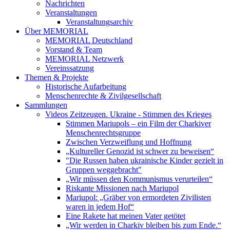
Nachrichten
Veranstaltungen
Veranstaltungsarchiv
Über MEMORIAL
MEMORIAL Deutschland
Vorstand & Team
MEMORIAL Netzwerk
Vereinssatzung
Themen & Projekte
Historische Aufarbeitung
Menschenrechte & Zivilgesellschaft
Sammlungen
Videos Zeitzeugen. Ukraine - Stimmen des Krieges
Stimmen Mariupols – ein Film der Charkiver
Menschenrechtsgruppe
Zwischen Verzweiflung und Hoffnung
„Kultureller Genozid ist schwer zu beweisen“
"Die Russen haben ukrainische Kinder gezielt in
Gruppen weggebracht"
„Wir müssen den Kommunismus verurteilen“
Riskante Missionen nach Mariupol
Mariupol: „Gräber von ermordeten Zivilisten
waren in jedem Hof“
Eine Rakete hat meinen Vater getötet
„Wir werden in Charkiv bleiben bis zum Ende.“