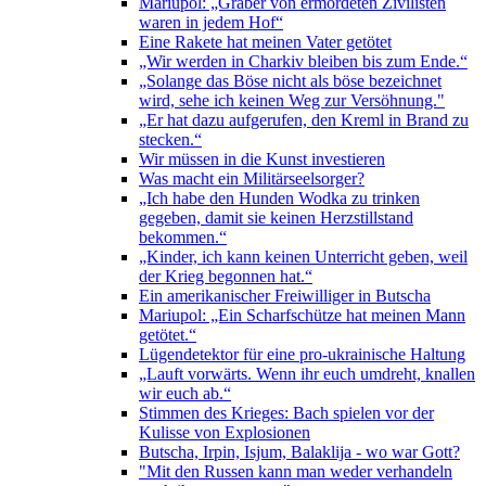
Mariupol: „Gräber von ermordeten Zivilisten
waren in jedem Hof“
Eine Rakete hat meinen Vater getötet
„Wir werden in Charkiv bleiben bis zum Ende.“
„Solange das Böse nicht als böse bezeichnet
wird, sehe ich keinen Weg zur Versöhnung."
„Er hat dazu aufgerufen, den Kreml in Brand zu
stecken.“
Wir müssen in die Kunst investieren
Was macht ein Militärseelsorger?
„Ich habe den Hunden Wodka zu trinken
gegeben, damit sie keinen Herzstillstand
bekommen.“
„Kinder, ich kann keinen Unterricht geben, weil
der Krieg begonnen hat.“
Ein amerikanischer Freiwilliger in Butscha
Mariupol: „Ein Scharfschütze hat meinen Mann
getötet.“
Lügendetektor für eine pro-ukrainische Haltung
„Lauft vorwärts. Wenn ihr euch umdreht, knallen
wir euch ab.“
Stimmen des Krieges: Bach spielen vor der
Kulisse von Explosionen
Butscha, Irpin, Isjum, Balaklija - wo war Gott?
"Mit den Russen kann man weder verhandeln