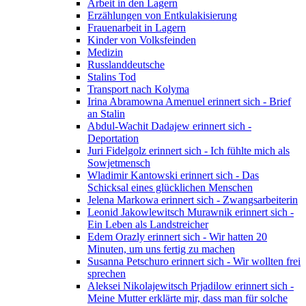
Arbeit in den Lagern
Erzählungen von Entkulakisierung
Frauenarbeit in Lagern
Kinder von Volksfeinden
Medizin
Russlanddeutsche
Stalins Tod
Transport nach Kolyma
Irina Abramowna Amenuel erinnert sich - Brief
an Stalin
Abdul-Wachit Dadajew erinnert sich -
Deportation
Juri Fidelgolz erinnert sich - Ich fühlte mich als
Sowjetmensch
Wladimir Kantowski erinnert sich - Das
Schicksal eines glücklichen Menschen
Jelena Markowa erinnert sich - Zwangsarbeiterin
Leonid Jakowlewitsch Murawnik erinnert sich -
Ein Leben als Landstreicher
Edem Orazly erinnert sich - Wir hatten 20
Minuten, um uns fertig zu machen
Susanna Petschuro erinnert sich - Wir wollten frei
sprechen
Aleksei Nikolajewitsch Prjadilow erinnert sich -
Meine Mutter erklärte mir, dass man für solche