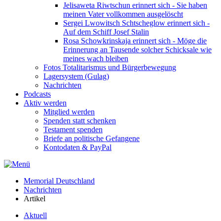
Jelisaweta Riwtschun erinnert sich - Sie haben
meinen Vater vollkommen ausgelöscht
Sergei Lwowitsch Schtscheglow erinnert sich -
Auf dem Schiff Josef Stalin
Rosa Schowkrinskaja erinnert sich - Möge die
Erinnerung an Tausende solcher Schicksale wie
meines wach bleiben
Fotos Totalitarismus und Bürgerbewegung
Lagersystem (Gulag)
Nachrichten
Podcasts
Aktiv werden
Mitglied werden
Spenden statt schenken
Testament spenden
Briefe an politische Gefangene
Kontodaten & PayPal
Memorial Deutschland
Nachrichten
Artikel
Aktuell