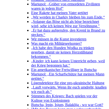
Mariupol: „Gräber von ermordeten Zivilisten
waren in jedem Hof“
Eine Rakete hat meinen Vater getötet
„Wir werden in Charkiv bleiben bis zum Ende.“
„Solange das Böse nicht als böse bezeichnet
wird, sehe ich keinen Weg zur Versöhnung."
„Er hat dazu aufgerufen, den Kreml in Brand zu
stecken.“
Wir müssen in die Kunst investieren
Was macht ein Militärseelsorger?
„Ich habe den Hunden Wodka zu trinken
gegeben, damit sie keinen Herzstillstand
bekommen.“
„Kinder, ich kann keinen Unterricht geben, weil
der Krieg begonnen hat.“
Ein amerikanischer Freiwilliger in Butscha
Mariupol: „Ein Scharfschütze hat meinen Mann
getötet.“
Lügendetektor für eine pro-ukrainische Haltung
„Lauft vorwärts. Wenn ihr euch umdreht, knallen
wir euch ab.“
Stimmen des Krieges: Bach spielen vor der
Kulisse von Explosionen
Butscha, Irpin, Isjum, Balaklija - wo war Gott?