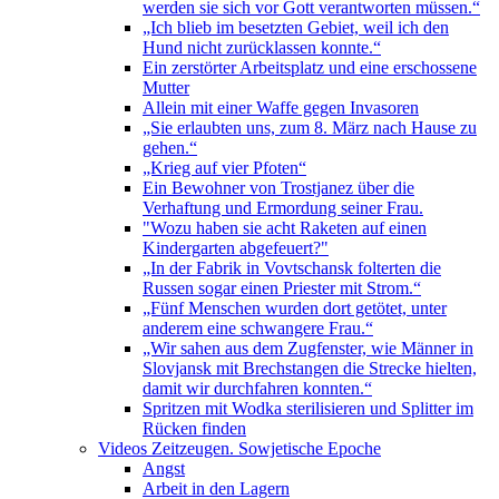
werden sie sich vor Gott verantworten müssen.“
„Ich blieb im besetzten Gebiet, weil ich den
Hund nicht zurücklassen konnte.“
Ein zerstörter Arbeitsplatz und eine erschossene
Mutter
Allein mit einer Waffe gegen Invasoren
„Sie erlaubten uns, zum 8. März nach Hause zu
gehen.“
„Krieg auf vier Pfoten“
Ein Bewohner von Trostjanez über die
Verhaftung und Ermordung seiner Frau.
"Wozu haben sie acht Raketen auf einen
Kindergarten abgefeuert?"
„In der Fabrik in Vovtschansk folterten die
Russen sogar einen Priester mit Strom.“
„Fünf Menschen wurden dort getötet, unter
anderem eine schwangere Frau.“
„Wir sahen aus dem Zugfenster, wie Männer in
Slovjansk mit Brechstangen die Strecke hielten,
damit wir durchfahren konnten.“
Spritzen mit Wodka sterilisieren und Splitter im
Rücken finden
Videos Zeitzeugen. Sowjetische Epoche
Angst
Arbeit in den Lagern