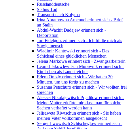
Russlanddeutsche
Stalins Tod
Transport nach Kolyma
Irina Abramowna Amenuel erinnert sich - Brief
an Stalin
Abdul-Wachit Dadajew erinnert sich -
Deportation
Juri Fidelgolz erinnert sich - Ich fühlte mich als
Sowjetmensch
Wladimir Kantowski erinnert sich - Das
Schicksal eines glücklichen Menschen
Jelena Markowa erinnert sich - Zwangsarbeiterin
Leonid Jakowlewitsch Murawnik erinnert sich -
Ein Leben als Landstreicher
Edem Orazly erinnert sich - Wir hatten 20
Minuten, um uns fertig zu machen
Susanna Petschuro erinnert sich - Wir wollten frei
sprechen
Aleksei Nikolajewitsch Prjadilow erinnert sich -
Meine Mutter erklärte mir, dass man für solche
Sachen verhaftet werden kann
Jelisaweta Riwtschun erinnert sich - Sie haben
meinen Vater vollkommen ausgelöscht
Sergei Lwowitsch Schtscheglow erinnert sich -
Auf dem Schiff Josef Stalin