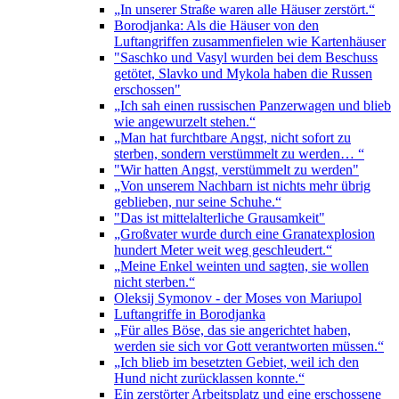
„In unserer Straße waren alle Häuser zerstört.“
Borodjanka: Als die Häuser von den
Luftangriffen zusammenfielen wie Kartenhäuser
"Saschko und Vasyl wurden bei dem Beschuss
getötet, Slavko und Mykola haben die Russen
erschossen"
„Ich sah einen russischen Panzerwagen und blieb
wie angewurzelt stehen.“
„Man hat furchtbare Angst, nicht sofort zu
sterben, sondern verstümmelt zu werden… “
"Wir hatten Angst, verstümmelt zu werden"
„Von unserem Nachbarn ist nichts mehr übrig
geblieben, nur seine Schuhe.“
"Das ist mittelalterliche Grausamkeit"
„Großvater wurde durch eine Granatexplosion
hundert Meter weit weg geschleudert.“
„Meine Enkel weinten und sagten, sie wollen
nicht sterben.“
Oleksij Symonov - der Moses von Mariupol
Luftangriffe in Borodjanka
„Für alles Böse, das sie angerichtet haben,
werden sie sich vor Gott verantworten müssen.“
„Ich blieb im besetzten Gebiet, weil ich den
Hund nicht zurücklassen konnte.“
Ein zerstörter Arbeitsplatz und eine erschossene