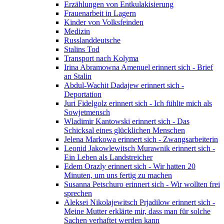
Erzählungen von Entkulakisierung
Frauenarbeit in Lagern
Kinder von Volksfeinden
Medizin
Russlanddeutsche
Stalins Tod
Transport nach Kolyma
Irina Abramowna Amenuel erinnert sich - Brief
an Stalin
Abdul-Wachit Dadajew erinnert sich -
Deportation
Juri Fidelgolz erinnert sich - Ich fühlte mich als
Sowjetmensch
Wladimir Kantowski erinnert sich - Das
Schicksal eines glücklichen Menschen
Jelena Markowa erinnert sich - Zwangsarbeiterin
Leonid Jakowlewitsch Murawnik erinnert sich -
Ein Leben als Landstreicher
Edem Orazly erinnert sich - Wir hatten 20
Minuten, um uns fertig zu machen
Susanna Petschuro erinnert sich - Wir wollten frei
sprechen
Aleksei Nikolajewitsch Prjadilow erinnert sich -
Meine Mutter erklärte mir, dass man für solche
Sachen verhaftet werden kann