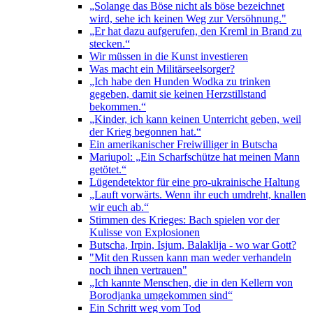
„Solange das Böse nicht als böse bezeichnet
wird, sehe ich keinen Weg zur Versöhnung."
„Er hat dazu aufgerufen, den Kreml in Brand zu
stecken.“
Wir müssen in die Kunst investieren
Was macht ein Militärseelsorger?
„Ich habe den Hunden Wodka zu trinken
gegeben, damit sie keinen Herzstillstand
bekommen.“
„Kinder, ich kann keinen Unterricht geben, weil
der Krieg begonnen hat.“
Ein amerikanischer Freiwilliger in Butscha
Mariupol: „Ein Scharfschütze hat meinen Mann
getötet.“
Lügendetektor für eine pro-ukrainische Haltung
„Lauft vorwärts. Wenn ihr euch umdreht, knallen
wir euch ab.“
Stimmen des Krieges: Bach spielen vor der
Kulisse von Explosionen
Butscha, Irpin, Isjum, Balaklija - wo war Gott?
"Mit den Russen kann man weder verhandeln
noch ihnen vertrauen"
„Ich kannte Menschen, die in den Kellern von
Borodjanka umgekommen sind“
Ein Schritt weg vom Tod