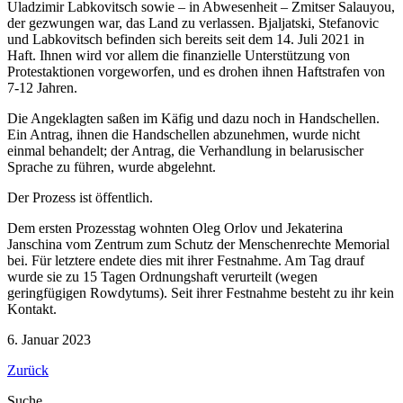
Uladzimir Labkovitsch sowie – in Abwesenheit – Zmitser Salauyou,
der gezwungen war, das Land zu verlassen. Bjaljatski, Stefanovic
und Labkovitsch befinden sich bereits seit dem 14. Juli 2021 in
Haft. Ihnen wird vor allem die finanzielle Unterstützung von
Protestaktionen vorgeworfen, und es drohen ihnen Haftstrafen von
7-12 Jahren.
Die Angeklagten saßen im Käfig und dazu noch in Handschellen.
Ein Antrag, ihnen die Handschellen abzunehmen, wurde nicht
einmal behandelt; der Antrag, die Verhandlung in belarusischer
Sprache zu führen, wurde abgelehnt.
Der Prozess ist öffentlich.
Dem ersten Prozesstag wohnten Oleg Orlov und Jekaterina
Janschina vom Zentrum zum Schutz der Menschenrechte Memorial
bei. Für letztere endete dies mit ihrer Festnahme. Am Tag drauf
wurde sie zu 15 Tagen Ordnungshaft verurteilt (wegen
geringfügigen Rowdytums). Seit ihrer Festnahme besteht zu ihr kein
Kontakt.
6. Januar 2023
Zurück
Suche