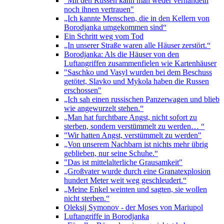
"Mit den Russen kann man weder verhandeln
noch ihnen vertrauen"
„Ich kannte Menschen, die in den Kellern von
Borodjanka umgekommen sind“
Ein Schritt weg vom Tod
„In unserer Straße waren alle Häuser zerstört.“
Borodjanka: Als die Häuser von den
Luftangriffen zusammenfielen wie Kartenhäuser
"Saschko und Vasyl wurden bei dem Beschuss
getötet, Slavko und Mykola haben die Russen
erschossen"
„Ich sah einen russischen Panzerwagen und blieb
wie angewurzelt stehen.“
„Man hat furchtbare Angst, nicht sofort zu
sterben, sondern verstümmelt zu werden… “
"Wir hatten Angst, verstümmelt zu werden"
„Von unserem Nachbarn ist nichts mehr übrig
geblieben, nur seine Schuhe.“
"Das ist mittelalterliche Grausamkeit"
„Großvater wurde durch eine Granatexplosion
hundert Meter weit weg geschleudert.“
„Meine Enkel weinten und sagten, sie wollen
nicht sterben.“
Oleksij Symonov - der Moses von Mariupol
Luftangriffe in Borodjanka