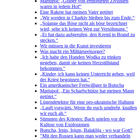
Mariupol: „Gräber von ermordeten Zivilisten
waren in jedem Hof“
Eine Rakete hat meinen Vater getötet
„Wir werden in Charkiv bleiben bis zum Ende.“
„Solange das Böse nicht als böse bezeichnet
wird, sehe ich keinen Weg zur Versöhnung."
„Er hat dazu aufgerufen, den Kreml in Brand zu
stecken.“
Wir müssen in die Kunst investieren
Was macht ein Militärseelsorger?
„Ich habe den Hunden Wodka zu trinken
gegeben, damit sie keinen Herzstillstand
bekommen.“
„Kinder, ich kann keinen Unterricht geben, weil
der Krieg begonnen hat.“
Ein amerikanischer Freiwilliger in Butscha
Mariupol: „Ein Scharfschütze hat meinen Mann
getötet.“
Lügendetektor für eine pro-ukrainische Haltung
„Lauft vorwärts. Wenn ihr euch umdreht, knallen
wir euch ab.“
Stimmen des Krieges: Bach spielen vor der
Kulisse von Explosionen
Butscha, Irpin, Isjum, Balaklija - wo war Gott?
"Mit den Russen kann man weder verhandeln