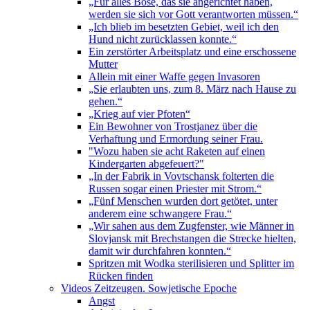
„Für alles Böse, das sie angerichtet haben,
werden sie sich vor Gott verantworten müssen.“
„Ich blieb im besetzten Gebiet, weil ich den
Hund nicht zurücklassen konnte.“
Ein zerstörter Arbeitsplatz und eine erschossene
Mutter
Allein mit einer Waffe gegen Invasoren
„Sie erlaubten uns, zum 8. März nach Hause zu
gehen.“
„Krieg auf vier Pfoten“
Ein Bewohner von Trostjanez über die
Verhaftung und Ermordung seiner Frau.
"Wozu haben sie acht Raketen auf einen
Kindergarten abgefeuert?"
„In der Fabrik in Vovtschansk folterten die
Russen sogar einen Priester mit Strom.“
„Fünf Menschen wurden dort getötet, unter
anderem eine schwangere Frau.“
„Wir sahen aus dem Zugfenster, wie Männer in
Slovjansk mit Brechstangen die Strecke hielten,
damit wir durchfahren konnten.“
Spritzen mit Wodka sterilisieren und Splitter im
Rücken finden
Videos Zeitzeugen. Sowjetische Epoche
Angst