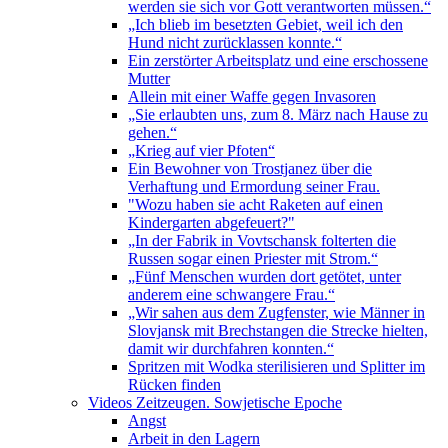
werden sie sich vor Gott verantworten müssen.“
„Ich blieb im besetzten Gebiet, weil ich den
Hund nicht zurücklassen konnte.“
Ein zerstörter Arbeitsplatz und eine erschossene
Mutter
Allein mit einer Waffe gegen Invasoren
„Sie erlaubten uns, zum 8. März nach Hause zu
gehen.“
„Krieg auf vier Pfoten“
Ein Bewohner von Trostjanez über die
Verhaftung und Ermordung seiner Frau.
"Wozu haben sie acht Raketen auf einen
Kindergarten abgefeuert?"
„In der Fabrik in Vovtschansk folterten die
Russen sogar einen Priester mit Strom.“
„Fünf Menschen wurden dort getötet, unter
anderem eine schwangere Frau.“
„Wir sahen aus dem Zugfenster, wie Männer in
Slovjansk mit Brechstangen die Strecke hielten,
damit wir durchfahren konnten.“
Spritzen mit Wodka sterilisieren und Splitter im
Rücken finden
Videos Zeitzeugen. Sowjetische Epoche
Angst
Arbeit in den Lagern