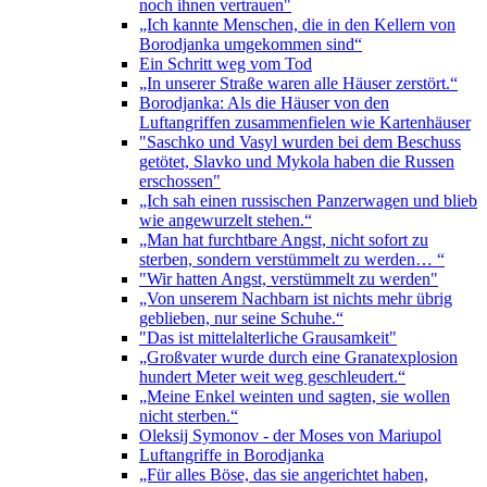
noch ihnen vertrauen"
„Ich kannte Menschen, die in den Kellern von
Borodjanka umgekommen sind“
Ein Schritt weg vom Tod
„In unserer Straße waren alle Häuser zerstört.“
Borodjanka: Als die Häuser von den
Luftangriffen zusammenfielen wie Kartenhäuser
"Saschko und Vasyl wurden bei dem Beschuss
getötet, Slavko und Mykola haben die Russen
erschossen"
„Ich sah einen russischen Panzerwagen und blieb
wie angewurzelt stehen.“
„Man hat furchtbare Angst, nicht sofort zu
sterben, sondern verstümmelt zu werden… “
"Wir hatten Angst, verstümmelt zu werden"
„Von unserem Nachbarn ist nichts mehr übrig
geblieben, nur seine Schuhe.“
"Das ist mittelalterliche Grausamkeit"
„Großvater wurde durch eine Granatexplosion
hundert Meter weit weg geschleudert.“
„Meine Enkel weinten und sagten, sie wollen
nicht sterben.“
Oleksij Symonov - der Moses von Mariupol
Luftangriffe in Borodjanka
„Für alles Böse, das sie angerichtet haben,