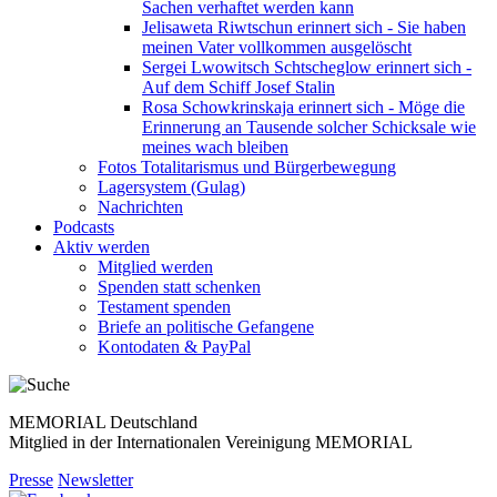
Sachen verhaftet werden kann
Jelisaweta Riwtschun erinnert sich - Sie haben
meinen Vater vollkommen ausgelöscht
Sergei Lwowitsch Schtscheglow erinnert sich -
Auf dem Schiff Josef Stalin
Rosa Schowkrinskaja erinnert sich - Möge die
Erinnerung an Tausende solcher Schicksale wie
meines wach bleiben
Fotos Totalitarismus und Bürgerbewegung
Lagersystem (Gulag)
Nachrichten
Podcasts
Aktiv werden
Mitglied werden
Spenden statt schenken
Testament spenden
Briefe an politische Gefangene
Kontodaten & PayPal
MEMORIAL Deutschland
Mitglied in der Internationalen Vereinigung MEMORIAL
Presse
Newsletter