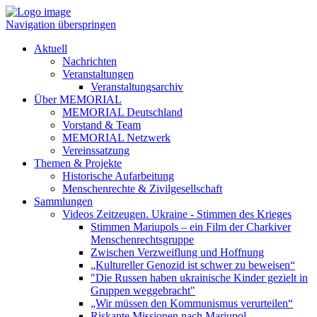
Navigation überspringen
Aktuell
Nachrichten
Veranstaltungen
Veranstaltungsarchiv
Über MEMORIAL
MEMORIAL Deutschland
Vorstand & Team
MEMORIAL Netzwerk
Vereinssatzung
Themen & Projekte
Historische Aufarbeitung
Menschenrechte & Zivilgesellschaft
Sammlungen
Videos Zeitzeugen. Ukraine - Stimmen des Krieges
Stimmen Mariupols – ein Film der Charkiver
Menschenrechtsgruppe
Zwischen Verzweiflung und Hoffnung
„Kultureller Genozid ist schwer zu beweisen“
"Die Russen haben ukrainische Kinder gezielt in
Gruppen weggebracht"
„Wir müssen den Kommunismus verurteilen“
Riskante Missionen nach Mariupol