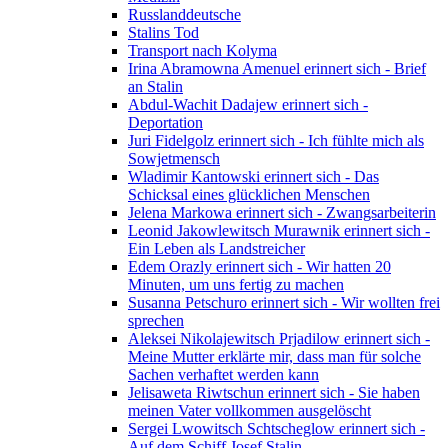
Russlanddeutsche
Stalins Tod
Transport nach Kolyma
Irina Abramowna Amenuel erinnert sich - Brief
an Stalin
Abdul-Wachit Dadajew erinnert sich -
Deportation
Juri Fidelgolz erinnert sich - Ich fühlte mich als
Sowjetmensch
Wladimir Kantowski erinnert sich - Das
Schicksal eines glücklichen Menschen
Jelena Markowa erinnert sich - Zwangsarbeiterin
Leonid Jakowlewitsch Murawnik erinnert sich -
Ein Leben als Landstreicher
Edem Orazly erinnert sich - Wir hatten 20
Minuten, um uns fertig zu machen
Susanna Petschuro erinnert sich - Wir wollten frei
sprechen
Aleksei Nikolajewitsch Prjadilow erinnert sich -
Meine Mutter erklärte mir, dass man für solche
Sachen verhaftet werden kann
Jelisaweta Riwtschun erinnert sich - Sie haben
meinen Vater vollkommen ausgelöscht
Sergei Lwowitsch Schtscheglow erinnert sich -
Auf dem Schiff Josef Stalin