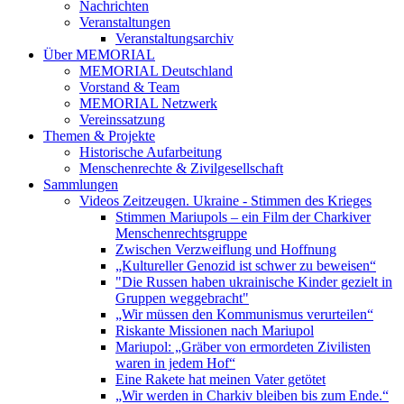
Nachrichten
Veranstaltungen
Veranstaltungsarchiv
Über MEMORIAL
MEMORIAL Deutschland
Vorstand & Team
MEMORIAL Netzwerk
Vereinssatzung
Themen & Projekte
Historische Aufarbeitung
Menschenrechte & Zivilgesellschaft
Sammlungen
Videos Zeitzeugen. Ukraine - Stimmen des Krieges
Stimmen Mariupols – ein Film der Charkiver
Menschenrechtsgruppe
Zwischen Verzweiflung und Hoffnung
„Kultureller Genozid ist schwer zu beweisen“
"Die Russen haben ukrainische Kinder gezielt in
Gruppen weggebracht"
„Wir müssen den Kommunismus verurteilen“
Riskante Missionen nach Mariupol
Mariupol: „Gräber von ermordeten Zivilisten
waren in jedem Hof“
Eine Rakete hat meinen Vater getötet
„Wir werden in Charkiv bleiben bis zum Ende.“