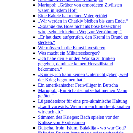
Mariupol: „Gräber von ermordeten Zivilisten
waren in jedem Hof“
Eine Rakete hat meinen Vater getötet
„Wir werden in Charkiv bleiben bis zum Ende.“
„Solange das Böse nicht als böse bezeichnet
wird, sehe ich keinen Weg zur Versöhnung."
„Er hat dazu aufgerufen, den Kreml in Brand zu
stecken.“
Wir müssen in die Kunst investieren
Was macht ein Militärseelsorger?
„Ich habe den Hunden Wodka zu trinken
gegeben, damit sie keinen Herzstillstand
bekommen.“
„Kinder, ich kann keinen Unterricht geben, weil
der Krieg begonnen hat.“
Ein amerikanischer Freiwilliger in Butscha
Mariupol: „Ein Scharfschütze hat meinen Mann
getötet.“
Lügendetektor für eine pro-ukrainische Haltung
„Lauft vorwärts. Wenn ihr euch umdreht, knallen
wir euch ab.“
Stimmen des Krieges: Bach spielen vor der
Kulisse von Explosionen
Butscha, Irpin, Isjum, Balaklija - wo war Gott?