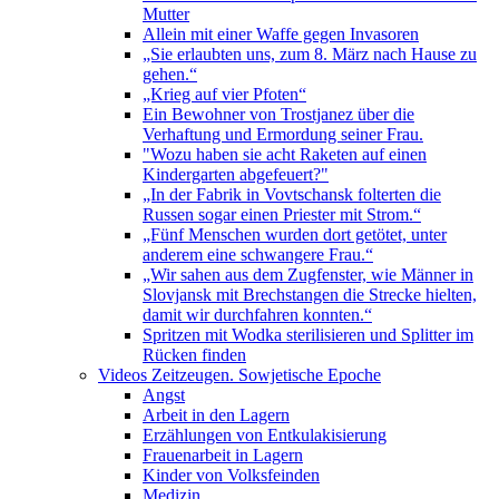
Mutter
Allein mit einer Waffe gegen Invasoren
„Sie erlaubten uns, zum 8. März nach Hause zu
gehen.“
„Krieg auf vier Pfoten“
Ein Bewohner von Trostjanez über die
Verhaftung und Ermordung seiner Frau.
"Wozu haben sie acht Raketen auf einen
Kindergarten abgefeuert?"
„In der Fabrik in Vovtschansk folterten die
Russen sogar einen Priester mit Strom.“
„Fünf Menschen wurden dort getötet, unter
anderem eine schwangere Frau.“
„Wir sahen aus dem Zugfenster, wie Männer in
Slovjansk mit Brechstangen die Strecke hielten,
damit wir durchfahren konnten.“
Spritzen mit Wodka sterilisieren und Splitter im
Rücken finden
Videos Zeitzeugen. Sowjetische Epoche
Angst
Arbeit in den Lagern
Erzählungen von Entkulakisierung
Frauenarbeit in Lagern
Kinder von Volksfeinden
Medizin