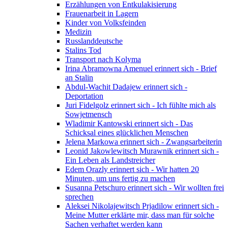
Erzählungen von Entkulakisierung
Frauenarbeit in Lagern
Kinder von Volksfeinden
Medizin
Russlanddeutsche
Stalins Tod
Transport nach Kolyma
Irina Abramowna Amenuel erinnert sich - Brief
an Stalin
Abdul-Wachit Dadajew erinnert sich -
Deportation
Juri Fidelgolz erinnert sich - Ich fühlte mich als
Sowjetmensch
Wladimir Kantowski erinnert sich - Das
Schicksal eines glücklichen Menschen
Jelena Markowa erinnert sich - Zwangsarbeiterin
Leonid Jakowlewitsch Murawnik erinnert sich -
Ein Leben als Landstreicher
Edem Orazly erinnert sich - Wir hatten 20
Minuten, um uns fertig zu machen
Susanna Petschuro erinnert sich - Wir wollten frei
sprechen
Aleksei Nikolajewitsch Prjadilow erinnert sich -
Meine Mutter erklärte mir, dass man für solche
Sachen verhaftet werden kann