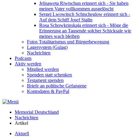
Jelisaweta Riwtschun erinnert sich - Sie haben
meinen Vater vollkommen ausgelöscht
Sergei Lwowitsch Schtscheglow erinnert sich -
Auf dem Schiff Josef Stalin
Rosa Schowkrinskaja erinnert sich - Möge die
Erinnerung an Tausende solcher Schicksale wie
meines wach bleiben
Fotos Totalitarismus und Bürgerbewegung
Lagersystem (Gulag)
Nachrichten
Podcasts
Aktiv werden
Mitglied werden
Spenden statt schenken
Testament spenden
Briefe an politische Gefangene
Kontodaten & PayPal
Memorial Deutschland
Nachrichten
Artikel
Aktuell