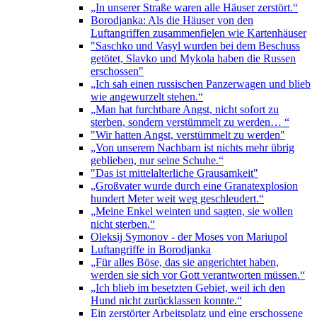
„In unserer Straße waren alle Häuser zerstört.“
Borodjanka: Als die Häuser von den
Luftangriffen zusammenfielen wie Kartenhäuser
"Saschko und Vasyl wurden bei dem Beschuss
getötet, Slavko und Mykola haben die Russen
erschossen"
„Ich sah einen russischen Panzerwagen und blieb
wie angewurzelt stehen.“
„Man hat furchtbare Angst, nicht sofort zu
sterben, sondern verstümmelt zu werden… “
"Wir hatten Angst, verstümmelt zu werden"
„Von unserem Nachbarn ist nichts mehr übrig
geblieben, nur seine Schuhe.“
"Das ist mittelalterliche Grausamkeit"
„Großvater wurde durch eine Granatexplosion
hundert Meter weit weg geschleudert.“
„Meine Enkel weinten und sagten, sie wollen
nicht sterben.“
Oleksij Symonov - der Moses von Mariupol
Luftangriffe in Borodjanka
„Für alles Böse, das sie angerichtet haben,
werden sie sich vor Gott verantworten müssen.“
„Ich blieb im besetzten Gebiet, weil ich den
Hund nicht zurücklassen konnte.“
Ein zerstörter Arbeitsplatz und eine erschossene