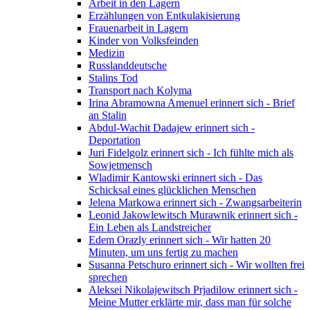
Arbeit in den Lagern
Erzählungen von Entkulakisierung
Frauenarbeit in Lagern
Kinder von Volksfeinden
Medizin
Russlanddeutsche
Stalins Tod
Transport nach Kolyma
Irina Abramowna Amenuel erinnert sich - Brief
an Stalin
Abdul-Wachit Dadajew erinnert sich -
Deportation
Juri Fidelgolz erinnert sich - Ich fühlte mich als
Sowjetmensch
Wladimir Kantowski erinnert sich - Das
Schicksal eines glücklichen Menschen
Jelena Markowa erinnert sich - Zwangsarbeiterin
Leonid Jakowlewitsch Murawnik erinnert sich -
Ein Leben als Landstreicher
Edem Orazly erinnert sich - Wir hatten 20
Minuten, um uns fertig zu machen
Susanna Petschuro erinnert sich - Wir wollten frei
sprechen
Aleksei Nikolajewitsch Prjadilow erinnert sich -
Meine Mutter erklärte mir, dass man für solche