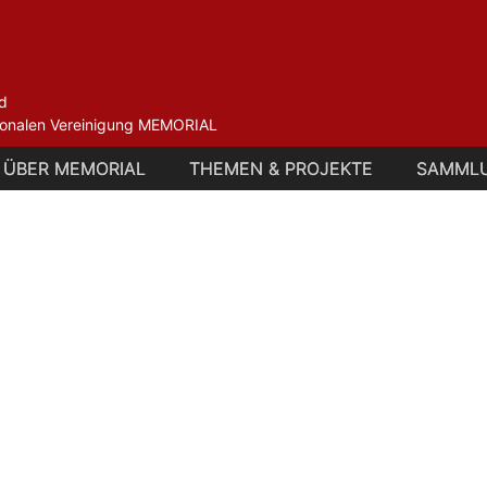
d
ationalen Vereinigung MEMORIAL
ÜBER MEMORIAL
ÜBER MEMORIAL
THEMEN & PROJEKTE
THEMEN & PROJEKTE
SAMML
SAMML