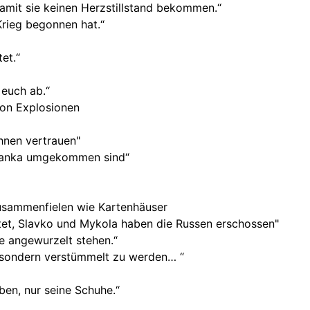
mit sie keinen Herzstillstand bekommen.“
Krieg begonnen hat.“
et.“
 euch ab.“
von Explosionen
hnen vertrauen"
odjanka umgekommen sind“
zusammenfielen wie Kartenhäuser
et, Slavko und Mykola haben die Russen erschossen"
e angewurzelt stehen.“
, sondern verstümmelt zu werden… “
ben, nur seine Schuhe.“