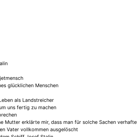
alin
owjetmensch
ines glücklichen Menschen
Leben als Landstreicher
 um uns fertig zu machen
sprechen
ine Mutter erklärte mir, dass man für solche Sachen verhaft
inen Vater vollkommen ausgelöscht
dem Schiff Josef Stalin