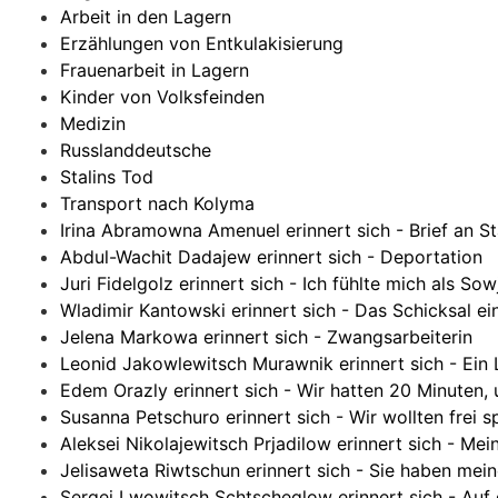
Arbeit in den Lagern
Erzählungen von Entkulakisierung
Frauenarbeit in Lagern
Kinder von Volksfeinden
Medizin
Russlanddeutsche
Stalins Tod
Transport nach Kolyma
Irina Abramowna Amenuel erinnert sich - Brief an St
Abdul-Wachit Dadajew erinnert sich - Deportation
Juri Fidelgolz erinnert sich - Ich fühlte mich als S
Wladimir Kantowski erinnert sich - Das Schicksal e
Jelena Markowa erinnert sich - Zwangsarbeiterin
Leonid Jakowlewitsch Murawnik erinnert sich - Ein 
Edem Orazly erinnert sich - Wir hatten 20 Minuten,
Susanna Petschuro erinnert sich - Wir wollten frei 
Aleksei Nikolajewitsch Prjadilow erinnert sich - Me
Jelisaweta Riwtschun erinnert sich - Sie haben me
Sergei Lwowitsch Schtscheglow erinnert sich - Auf 