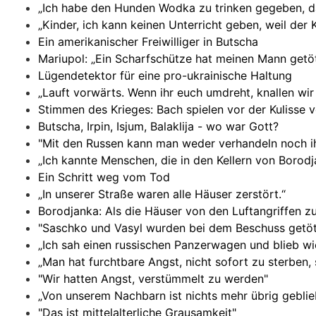
„Ich habe den Hunden Wodka zu trinken gegeben, da
„Kinder, ich kann keinen Unterricht geben, weil der 
Ein amerikanischer Freiwilliger in Butscha
Mariupol: „Ein Scharfschütze hat meinen Mann getöt
Lügendetektor für eine pro-ukrainische Haltung
„Lauft vorwärts. Wenn ihr euch umdreht, knallen wir
Stimmen des Krieges: Bach spielen vor der Kulisse 
Butscha, Irpin, Isjum, Balaklija - wo war Gott?
"Mit den Russen kann man weder verhandeln noch i
„Ich kannte Menschen, die in den Kellern von Bor
Ein Schritt weg vom Tod
„In unserer Straße waren alle Häuser zerstört.“
Borodjanka: Als die Häuser von den Luftangriffen 
"Saschko und Vasyl wurden bei dem Beschuss getöt
„Ich sah einen russischen Panzerwagen und blieb wi
„Man hat furchtbare Angst, nicht sofort zu sterben
"Wir hatten Angst, verstümmelt zu werden"
„Von unserem Nachbarn ist nichts mehr übrig geblie
"Das ist mittelalterliche Grausamkeit"