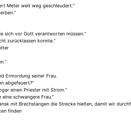
rt Meter weit weg geschleudert.“
terben.“
sie sich vor Gott verantworten müssen.“
icht zurücklassen konnte.“
tter
n.“
nd Ermordung seiner Frau.
en abgefeuert?"
ogar einen Priester mit Strom.“
 eine schwangere Frau.“
ansk mit Brechstangen die Strecke hielten, damit wir durch
ken finden