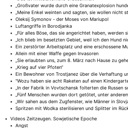
„Großvater wurde durch eine Granatexplosion hunde
„Meine Enkel weinten und sagten, sie wollen nicht s
Oleksij Symonov - der Moses von Mariupol
Luftangriffe in Borodjanka
„Für alles Böse, das sie angerichtet haben, werden 
„Ich blieb im besetzten Gebiet, weil ich den Hund n
Ein zerstörter Arbeitsplatz und eine erschossene Mu
Allein mit einer Waffe gegen Invasoren
„Sie erlaubten uns, zum 8. März nach Hause zu gehe
„Krieg auf vier Pfoten“
Ein Bewohner von Trostjanez über die Verhaftung u
"Wozu haben sie acht Raketen auf einen Kindergart
„In der Fabrik in Vovtschansk folterten die Russen s
„Fünf Menschen wurden dort getötet, unter anderem
„Wir sahen aus dem Zugfenster, wie Männer in Slovj
Spritzen mit Wodka sterilisieren und Splitter im Rüc
Videos Zeitzeugen. Sowjetische Epoche
Angst