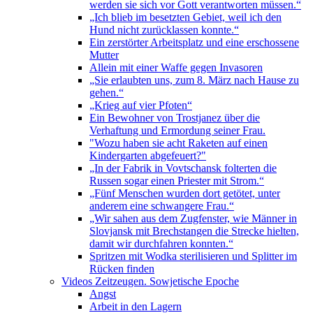
werden sie sich vor Gott verantworten müssen.“
„Ich blieb im besetzten Gebiet, weil ich den
Hund nicht zurücklassen konnte.“
Ein zerstörter Arbeitsplatz und eine erschossene
Mutter
Allein mit einer Waffe gegen Invasoren
„Sie erlaubten uns, zum 8. März nach Hause zu
gehen.“
„Krieg auf vier Pfoten“
Ein Bewohner von Trostjanez über die
Verhaftung und Ermordung seiner Frau.
"Wozu haben sie acht Raketen auf einen
Kindergarten abgefeuert?"
„In der Fabrik in Vovtschansk folterten die
Russen sogar einen Priester mit Strom.“
„Fünf Menschen wurden dort getötet, unter
anderem eine schwangere Frau.“
„Wir sahen aus dem Zugfenster, wie Männer in
Slovjansk mit Brechstangen die Strecke hielten,
damit wir durchfahren konnten.“
Spritzen mit Wodka sterilisieren und Splitter im
Rücken finden
Videos Zeitzeugen. Sowjetische Epoche
Angst
Arbeit in den Lagern