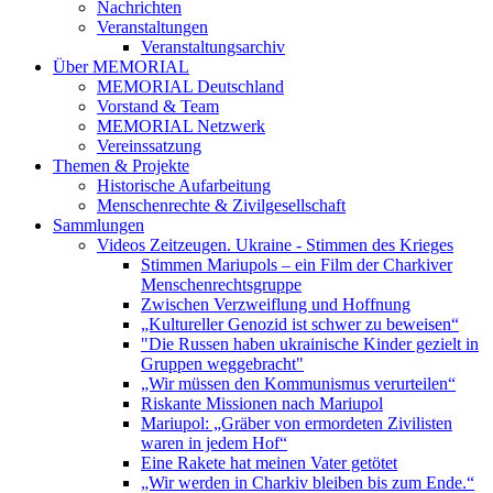
Nachrichten
Veranstaltungen
Veranstaltungsarchiv
Über MEMORIAL
MEMORIAL Deutschland
Vorstand & Team
MEMORIAL Netzwerk
Vereinssatzung
Themen & Projekte
Historische Aufarbeitung
Menschenrechte & Zivilgesellschaft
Sammlungen
Videos Zeitzeugen. Ukraine - Stimmen des Krieges
Stimmen Mariupols – ein Film der Charkiver
Menschenrechtsgruppe
Zwischen Verzweiflung und Hoffnung
„Kultureller Genozid ist schwer zu beweisen“
"Die Russen haben ukrainische Kinder gezielt in
Gruppen weggebracht"
„Wir müssen den Kommunismus verurteilen“
Riskante Missionen nach Mariupol
Mariupol: „Gräber von ermordeten Zivilisten
waren in jedem Hof“
Eine Rakete hat meinen Vater getötet
„Wir werden in Charkiv bleiben bis zum Ende.“