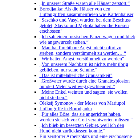
„In unserer Straße waren alle Häuser zerstört.“
Borodjanka: Als die Häuser von den
Luftangriffen zusammenfielen wie Kartenhäuser
"Saschko und Vasyl wurden bei dem Beschuss
getötet, Slavko und Mykola haben die Russen
erschossen"
„Ich sah einen russischen Panzerwagen und blieb
wie angewurzelt stehen.“
„Man hat furchtbare Angst, nicht sofort zu
sterben, sondern verstümmelt zu werden… “
"Wir hatten Angst, verstümmelt zu werden"
„Von unserem Nachbarn ist nichts mehr übrig
geblieben, nur seine Schuhe.“
"Das ist mittelalterliche Grausamkeit"
„Großvater wurde durch eine Granatexplosion
hundert Meter weit weg geschleudert.“
„Meine Enkel weinten und sagten, sie wollen
nicht sterben.“
Oleksij Symonov - der Moses von Mariupol
Luftangriffe in Borodjanka
„Für alles Böse, das sie angerichtet haben,
werden sie sich vor Gott verantworten müssen.“
„Ich blieb im besetzten Gebiet, weil ich den
Hund nicht zurücklassen konnte.“
Ein zerstörter Arbeitsplatz und eine erschossene