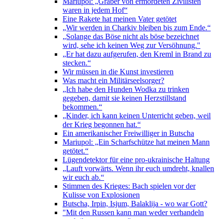
Mariupol: „Gräber von ermordeten Zivilisten
waren in jedem Hof“
Eine Rakete hat meinen Vater getötet
„Wir werden in Charkiv bleiben bis zum Ende.“
„Solange das Böse nicht als böse bezeichnet
wird, sehe ich keinen Weg zur Versöhnung."
„Er hat dazu aufgerufen, den Kreml in Brand zu
stecken.“
Wir müssen in die Kunst investieren
Was macht ein Militärseelsorger?
„Ich habe den Hunden Wodka zu trinken
gegeben, damit sie keinen Herzstillstand
bekommen.“
„Kinder, ich kann keinen Unterricht geben, weil
der Krieg begonnen hat.“
Ein amerikanischer Freiwilliger in Butscha
Mariupol: „Ein Scharfschütze hat meinen Mann
getötet.“
Lügendetektor für eine pro-ukrainische Haltung
„Lauft vorwärts. Wenn ihr euch umdreht, knallen
wir euch ab.“
Stimmen des Krieges: Bach spielen vor der
Kulisse von Explosionen
Butscha, Irpin, Isjum, Balaklija - wo war Gott?
"Mit den Russen kann man weder verhandeln