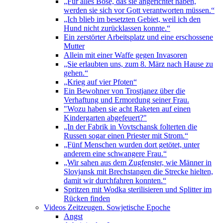
„Für alles Böse, das sie angerichtet haben,
werden sie sich vor Gott verantworten müssen.“
„Ich blieb im besetzten Gebiet, weil ich den
Hund nicht zurücklassen konnte.“
Ein zerstörter Arbeitsplatz und eine erschossene
Mutter
Allein mit einer Waffe gegen Invasoren
„Sie erlaubten uns, zum 8. März nach Hause zu
gehen.“
„Krieg auf vier Pfoten“
Ein Bewohner von Trostjanez über die
Verhaftung und Ermordung seiner Frau.
"Wozu haben sie acht Raketen auf einen
Kindergarten abgefeuert?"
„In der Fabrik in Vovtschansk folterten die
Russen sogar einen Priester mit Strom.“
„Fünf Menschen wurden dort getötet, unter
anderem eine schwangere Frau.“
„Wir sahen aus dem Zugfenster, wie Männer in
Slovjansk mit Brechstangen die Strecke hielten,
damit wir durchfahren konnten.“
Spritzen mit Wodka sterilisieren und Splitter im
Rücken finden
Videos Zeitzeugen. Sowjetische Epoche
Angst