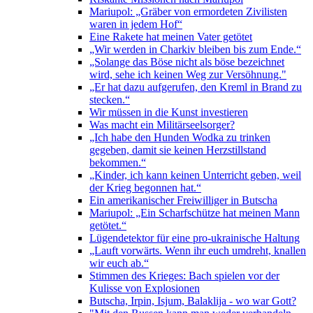
Mariupol: „Gräber von ermordeten Zivilisten
waren in jedem Hof“
Eine Rakete hat meinen Vater getötet
„Wir werden in Charkiv bleiben bis zum Ende.“
„Solange das Böse nicht als böse bezeichnet
wird, sehe ich keinen Weg zur Versöhnung."
„Er hat dazu aufgerufen, den Kreml in Brand zu
stecken.“
Wir müssen in die Kunst investieren
Was macht ein Militärseelsorger?
„Ich habe den Hunden Wodka zu trinken
gegeben, damit sie keinen Herzstillstand
bekommen.“
„Kinder, ich kann keinen Unterricht geben, weil
der Krieg begonnen hat.“
Ein amerikanischer Freiwilliger in Butscha
Mariupol: „Ein Scharfschütze hat meinen Mann
getötet.“
Lügendetektor für eine pro-ukrainische Haltung
„Lauft vorwärts. Wenn ihr euch umdreht, knallen
wir euch ab.“
Stimmen des Krieges: Bach spielen vor der
Kulisse von Explosionen
Butscha, Irpin, Isjum, Balaklija - wo war Gott?