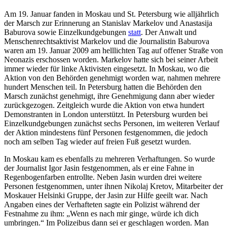
Am 19. Januar fanden in Moskau und St. Petersburg wie alljährlich
der Marsch zur Erinnerung an Stanislav Markelov und Anastasija
Baburova sowie Einzelkundgebungen
statt
. Der Anwalt und
Menschenrechtsaktivist Markelov und die Journalistin Baburova
waren am 19. Januar 2009 am helllichten Tag auf offener Straße von
Neonazis erschossen worden. Markelov hatte sich bei seiner Arbeit
immer wieder für linke Aktivisten eingesetzt. In Moskau, wo die
Aktion von den Behörden genehmigt worden war, nahmen mehrere
hundert Menschen teil. In Petersburg hatten die Behörden den
Marsch zunächst genehmigt, ihre Genehmigung dann aber wieder
zurückgezogen. Zeitgleich wurde die Aktion von etwa hundert
Demonstranten in London unterstützt. In Petersburg wurden bei
Einzelkundgebungen zunächst sechs Personen, im weiteren Verlauf
der Aktion mindestens fünf Personen festgenommen, die jedoch
noch am selben Tag wieder auf freien Fuß gesetzt wurden.
In Moskau kam es ebenfalls zu mehreren Verhaftungen. So wurde
der Journalist Igor Jasin festgenommen, als er eine Fahne in
Regenbogenfarben entrollte. Neben Jasin wurden drei weitere
Personen festgenommen, unter ihnen Nikolaj Kretov, Mitarbeiter der
Moskauer Helsinki Gruppe, der Jasin zur Hilfe geeilt war. Nach
Angaben eines der Verhafteten sagte ein Polizist während der
Festnahme zu ihm: „Wenn es nach mir ginge, würde ich dich
umbringen.“ Im Polizeibus dann sei er geschlagen worden. Man