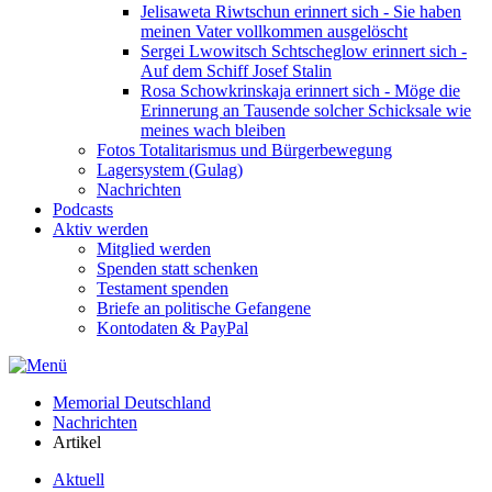
Jelisaweta Riwtschun erinnert sich - Sie haben
meinen Vater vollkommen ausgelöscht
Sergei Lwowitsch Schtscheglow erinnert sich -
Auf dem Schiff Josef Stalin
Rosa Schowkrinskaja erinnert sich - Möge die
Erinnerung an Tausende solcher Schicksale wie
meines wach bleiben
Fotos Totalitarismus und Bürgerbewegung
Lagersystem (Gulag)
Nachrichten
Podcasts
Aktiv werden
Mitglied werden
Spenden statt schenken
Testament spenden
Briefe an politische Gefangene
Kontodaten & PayPal
Memorial Deutschland
Nachrichten
Artikel
Aktuell