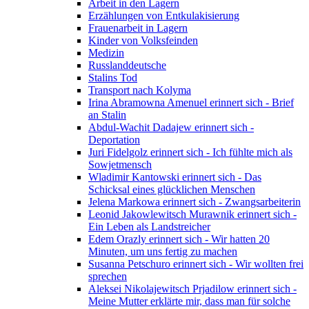
Arbeit in den Lagern
Erzählungen von Entkulakisierung
Frauenarbeit in Lagern
Kinder von Volksfeinden
Medizin
Russlanddeutsche
Stalins Tod
Transport nach Kolyma
Irina Abramowna Amenuel erinnert sich - Brief
an Stalin
Abdul-Wachit Dadajew erinnert sich -
Deportation
Juri Fidelgolz erinnert sich - Ich fühlte mich als
Sowjetmensch
Wladimir Kantowski erinnert sich - Das
Schicksal eines glücklichen Menschen
Jelena Markowa erinnert sich - Zwangsarbeiterin
Leonid Jakowlewitsch Murawnik erinnert sich -
Ein Leben als Landstreicher
Edem Orazly erinnert sich - Wir hatten 20
Minuten, um uns fertig zu machen
Susanna Petschuro erinnert sich - Wir wollten frei
sprechen
Aleksei Nikolajewitsch Prjadilow erinnert sich -
Meine Mutter erklärte mir, dass man für solche