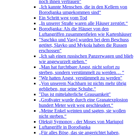
noch ihnen vertrauen"
„Ich kannte Menschen, die in den Kellern von
Borodjanka umgekommen sind“
Ein Schritt weg vom Tod
„In unserer Straße waren alle Häuser zerstört.“
Borodjanka: Als die Häuser von den
Luftangriffen zusammenfielen wie Kartenhäuser
"Saschko und Vasyl wurden bei dem Beschuss
getötet, Slavko und Mykola haben die Russen
erschossen"
„Ich sah einen russischen Panzerwagen und blieb
wie angewurzelt stehen.“
„Man hat furchtbare Angst, nicht sofort zu
sterben, sondern verstümmelt zu werden… “
"Wir hatten Angst, verstümmelt zu werden"
„Von unserem Nachbarn ist nichts mehr übrig
geblieben, nur seine Schuhe.“
"Das ist mittelalterliche Grausamkeit"
„Großvater wurde durch eine Granatexplosion
hundert Meter weit weg geschleudert.“
„Meine Enkel weinten und sagten, sie wollen
nicht sterben.“
Oleksij Symonov - der Moses von Mariupol
Luftangriffe in Borodjanka
„Für alles Böse, das sie angerichtet haben,