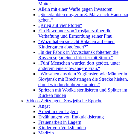
Mutter
Allein mit einer Waffe gegen Invasoren
„Sie erlaubten uns, zum 8. März nach Hause zu
gehen.“
„Krieg auf vier Pfoten“
Ein Bewohner von Trostjanez über die
Verhaftung und Ermordung seiner Frau.
"Wozu haben sie acht Raketen auf einen
Kindergarten abgefeuert?"
„In der Fabrik in Vovtschansk folterten die
Russen sogar einen Priester mit Strom.“
„Fünf Menschen wurden dort getötet, unter
anderem eine schwangere Frau.“
„Wir sahen aus dem Zugfenster, wie Männer in
Slovjansk mit Brechstangen die Strecke hielten,
damit wir durchfahren konnten.“
Spritzen mit Wodka sterilisieren und Splitter im
Rücken finden
Videos Zeitzeugen. Sowjetische Epoche
Angst
Arbeit in den Lagern
Erzählungen von Entkulakisierung
Frauenarbeit in Lagern
Kinder von Volksfeinden
Medizin