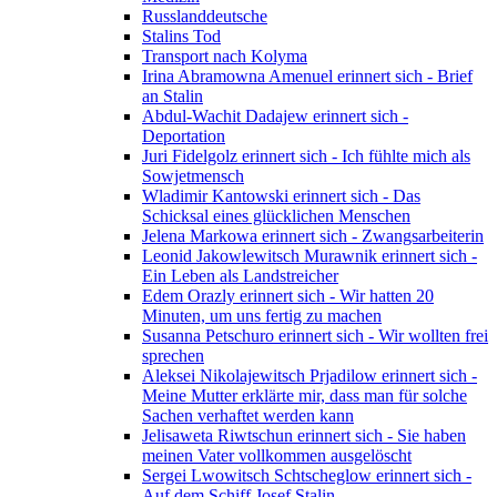
Russlanddeutsche
Stalins Tod
Transport nach Kolyma
Irina Abramowna Amenuel erinnert sich - Brief
an Stalin
Abdul-Wachit Dadajew erinnert sich -
Deportation
Juri Fidelgolz erinnert sich - Ich fühlte mich als
Sowjetmensch
Wladimir Kantowski erinnert sich - Das
Schicksal eines glücklichen Menschen
Jelena Markowa erinnert sich - Zwangsarbeiterin
Leonid Jakowlewitsch Murawnik erinnert sich -
Ein Leben als Landstreicher
Edem Orazly erinnert sich - Wir hatten 20
Minuten, um uns fertig zu machen
Susanna Petschuro erinnert sich - Wir wollten frei
sprechen
Aleksei Nikolajewitsch Prjadilow erinnert sich -
Meine Mutter erklärte mir, dass man für solche
Sachen verhaftet werden kann
Jelisaweta Riwtschun erinnert sich - Sie haben
meinen Vater vollkommen ausgelöscht
Sergei Lwowitsch Schtscheglow erinnert sich -
Auf dem Schiff Josef Stalin