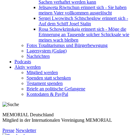
Sachen verhaftet werden kann
Jelisaweta Riwtschun erinnert sich - Sie haben
meinen Vater vollkommen ausgelöscht
Sergei Lwowitsch Schtscheglow erinnert sich -
Auf dem Schiff Josef Stalin
Rosa Schowkrinskaja erinnert sich - Möge die
Erinnerung an Tausende solcher Schicksale wie
meines wach bleiben
Fotos Totalitarismus und Bürgerbewegung
Lagersystem (Gulag)
Nachrichten
Podcasts
Aktiv werden
Mitglied werden
Spenden statt schenken
Testament spenden
Briefe an politische Gefangene
Kontodaten & PayPal
MEMORIAL Deutschland
Mitglied in der Internationalen Vereinigung MEMORIAL
Presse
Newsletter