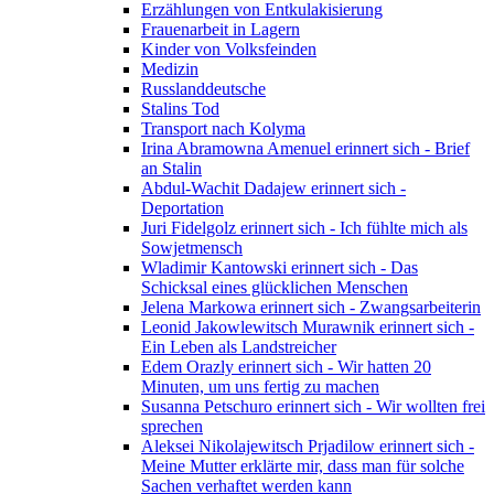
Erzählungen von Entkulakisierung
Frauenarbeit in Lagern
Kinder von Volksfeinden
Medizin
Russlanddeutsche
Stalins Tod
Transport nach Kolyma
Irina Abramowna Amenuel erinnert sich - Brief
an Stalin
Abdul-Wachit Dadajew erinnert sich -
Deportation
Juri Fidelgolz erinnert sich - Ich fühlte mich als
Sowjetmensch
Wladimir Kantowski erinnert sich - Das
Schicksal eines glücklichen Menschen
Jelena Markowa erinnert sich - Zwangsarbeiterin
Leonid Jakowlewitsch Murawnik erinnert sich -
Ein Leben als Landstreicher
Edem Orazly erinnert sich - Wir hatten 20
Minuten, um uns fertig zu machen
Susanna Petschuro erinnert sich - Wir wollten frei
sprechen
Aleksei Nikolajewitsch Prjadilow erinnert sich -
Meine Mutter erklärte mir, dass man für solche
Sachen verhaftet werden kann