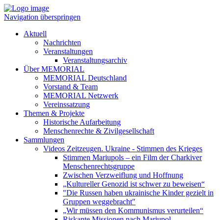
Navigation überspringen
Aktuell
Nachrichten
Veranstaltungen
Veranstaltungsarchiv
Über MEMORIAL
MEMORIAL Deutschland
Vorstand & Team
MEMORIAL Netzwerk
Vereinssatzung
Themen & Projekte
Historische Aufarbeitung
Menschenrechte & Zivilgesellschaft
Sammlungen
Videos Zeitzeugen. Ukraine - Stimmen des Krieges
Stimmen Mariupols – ein Film der Charkiver
Menschenrechtsgruppe
Zwischen Verzweiflung und Hoffnung
„Kultureller Genozid ist schwer zu beweisen“
"Die Russen haben ukrainische Kinder gezielt in
Gruppen weggebracht"
„Wir müssen den Kommunismus verurteilen“
Riskante Missionen nach Mariupol