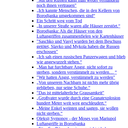
"Mit den Russen kann man weder verhandeln
noch ihnen vertrauen"
„Ich kannte Menschen, die in den Kellern von
Borodjanka umgekommen sind“
Ein Schritt weg vom Tod
„In unserer Straße waren alle Häuser zerstört.“
Borodjanka: Als die Häuser von den
Luftangriffen zusammenfielen wie Kartenhäuser
"Saschko und Vasyl wurden bei dem Beschuss
getötet, Slavko und Mykola haben die Russen
erschossen"
„Ich sah einen russischen Panzerwagen und blieb
wie angewurzelt stehen.“
„Man hat furchtbare Angst, nicht sofort zu
sterben, sondern verstümmelt zu werden… “
"Wir hatten Angst, verstümmelt zu werden"
„Von unserem Nachbarn ist nichts mehr übrig
geblieben, nur seine Schuhe.“
"Das ist mittelalterliche Grausamkeit"
„Großvater wurde durch eine Granatexplosion
hundert Meter weit weg geschleudert.“
„Meine Enkel weinten und sagten, sie wollen
nicht sterben.“
Oleksij Symonov - der Moses von Mariupol
Luftangriffe in Borodjanka