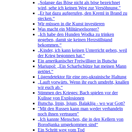
„Solange das Böse nicht als böse bezeichnet
wird, sehe ich keinen Weg zur Versöhnung."
„Er hat dazu aufgerufen, den Kreml in Brand zu
stecken.“
Wir müssen in die Kunst investieren
Was macht ein Militärseelsorger?
„Ich habe den Hunden Wodka zu trinken
gegeben, damit sie keinen Herzstillstand
bekommen.“
„Kinder, ich kann keinen Unterricht geben, weil
der Krieg begonnen hat.“
Ein amerikanischer Freiwilliger in Butscha
Mariupol: „Ein Scharfschütze hat meinen Mann
getötet.“
Lügendetektor für eine pro-ukrainische Haltung
„Lauft vorwärts. Wenn ihr euch umdreht, knallen
wir euch ab.“
Stimmen des Krieges: Bach spielen vor der
Kulisse von Explosionen
Butscha, Irpin, Isjum, Balaklija - wo war Gott?
"Mit den Russen kann man weder verhandeln
noch ihnen vertrauen"
„Ich kannte Menschen, die in den Kellern von
Borodjanka umgekommen sind“
Ein Schritt weg vom Tod