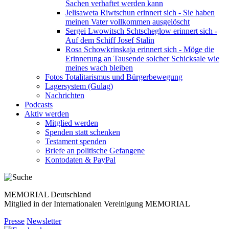
Sachen verhaftet werden kann
Jelisaweta Riwtschun erinnert sich - Sie haben
meinen Vater vollkommen ausgelöscht
Sergei Lwowitsch Schtscheglow erinnert sich -
Auf dem Schiff Josef Stalin
Rosa Schowkrinskaja erinnert sich - Möge die
Erinnerung an Tausende solcher Schicksale wie
meines wach bleiben
Fotos Totalitarismus und Bürgerbewegung
Lagersystem (Gulag)
Nachrichten
Podcasts
Aktiv werden
Mitglied werden
Spenden statt schenken
Testament spenden
Briefe an politische Gefangene
Kontodaten & PayPal
MEMORIAL Deutschland
Mitglied in der Internationalen Vereinigung MEMORIAL
Presse
Newsletter