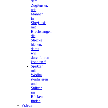
dem
Zugfenster,
wie
Männer
in
Slovjansk
mit
Brechstangen
die
Strecke
hielten,
damit
wir
durchfahren
konnten.“
Spritzen
mit
Wodka
sterilisieren
und
Splitter
im
Rücken
finden
Videos