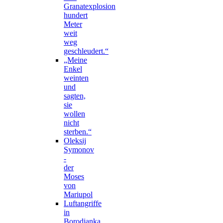
Granatexplosion
hundert
Meter
weit
weg
geschleudert.“
„Meine
Enkel
weinten
und
sagten,
sie
wollen
nicht
sterben.“
Oleksij
Symonov
-
der
Moses
von
Mariupol
Luftangriffe
in
Borodjanka