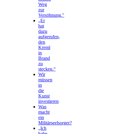
Weg
zur
Versöhnung."
„Er
hat
dazu
aufgerufen,
den
Kreml
in
Brand
zu
stecken.“
Wir
müssen
in
die
Kunst
investieren
Was
macht
ein
Militärseelsorger?
„Ich
habe