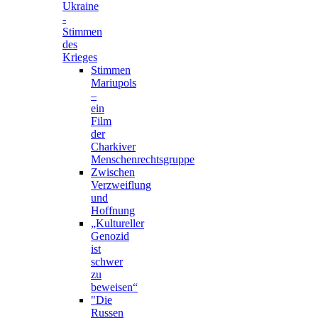
Ukraine
-
Stimmen
des
Krieges
Stimmen
Mariupols
–
ein
Film
der
Charkiver
Menschenrechtsgruppe
Zwischen
Verzweiflung
und
Hoffnung
„Kultureller
Genozid
ist
schwer
zu
beweisen“
"Die
Russen