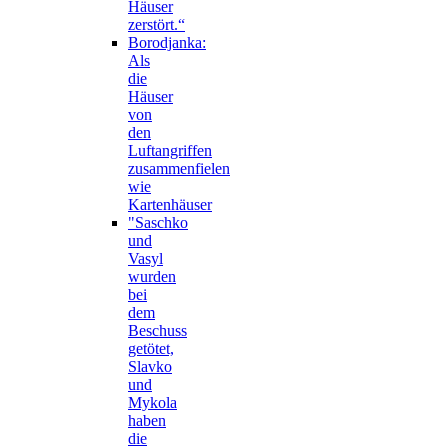
Häuser
zerstört.“
Borodjanka:
Als
die
Häuser
von
den
Luftangriffen
zusammenfielen
wie
Kartenhäuser
"Saschko
und
Vasyl
wurden
bei
dem
Beschuss
getötet,
Slavko
und
Mykola
haben
die