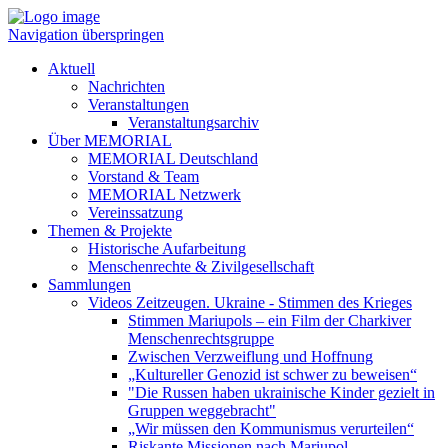
Navigation überspringen
Aktuell
Nachrichten
Veranstaltungen
Veranstaltungsarchiv
Über MEMORIAL
MEMORIAL Deutschland
Vorstand & Team
MEMORIAL Netzwerk
Vereinssatzung
Themen & Projekte
Historische Aufarbeitung
Menschenrechte & Zivilgesellschaft
Sammlungen
Videos Zeitzeugen. Ukraine - Stimmen des Krieges
Stimmen Mariupols – ein Film der Charkiver
Menschenrechtsgruppe
Zwischen Verzweiflung und Hoffnung
„Kultureller Genozid ist schwer zu beweisen“
"Die Russen haben ukrainische Kinder gezielt in
Gruppen weggebracht"
„Wir müssen den Kommunismus verurteilen“
Riskante Missionen nach Mariupol