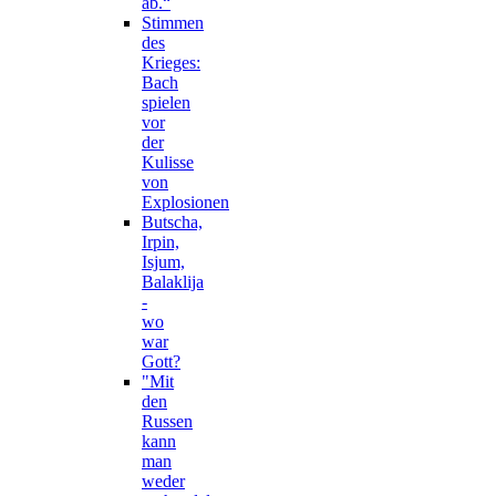
ab.“
Stimmen
des
Krieges:
Bach
spielen
vor
der
Kulisse
von
Explosionen
Butscha,
Irpin,
Isjum,
Balaklija
-
wo
war
Gott?
"Mit
den
Russen
kann
man
weder