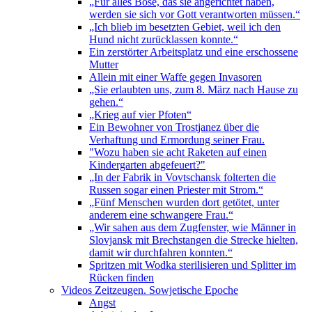
„Für alles Böse, das sie angerichtet haben,
werden sie sich vor Gott verantworten müssen.“
„Ich blieb im besetzten Gebiet, weil ich den
Hund nicht zurücklassen konnte.“
Ein zerstörter Arbeitsplatz und eine erschossene
Mutter
Allein mit einer Waffe gegen Invasoren
„Sie erlaubten uns, zum 8. März nach Hause zu
gehen.“
„Krieg auf vier Pfoten“
Ein Bewohner von Trostjanez über die
Verhaftung und Ermordung seiner Frau.
"Wozu haben sie acht Raketen auf einen
Kindergarten abgefeuert?"
„In der Fabrik in Vovtschansk folterten die
Russen sogar einen Priester mit Strom.“
„Fünf Menschen wurden dort getötet, unter
anderem eine schwangere Frau.“
„Wir sahen aus dem Zugfenster, wie Männer in
Slovjansk mit Brechstangen die Strecke hielten,
damit wir durchfahren konnten.“
Spritzen mit Wodka sterilisieren und Splitter im
Rücken finden
Videos Zeitzeugen. Sowjetische Epoche
Angst