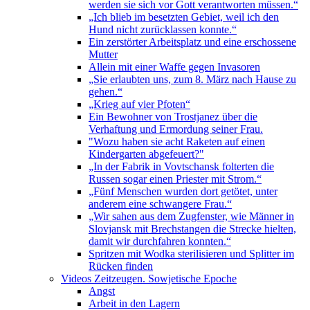
werden sie sich vor Gott verantworten müssen.“
„Ich blieb im besetzten Gebiet, weil ich den
Hund nicht zurücklassen konnte.“
Ein zerstörter Arbeitsplatz und eine erschossene
Mutter
Allein mit einer Waffe gegen Invasoren
„Sie erlaubten uns, zum 8. März nach Hause zu
gehen.“
„Krieg auf vier Pfoten“
Ein Bewohner von Trostjanez über die
Verhaftung und Ermordung seiner Frau.
"Wozu haben sie acht Raketen auf einen
Kindergarten abgefeuert?"
„In der Fabrik in Vovtschansk folterten die
Russen sogar einen Priester mit Strom.“
„Fünf Menschen wurden dort getötet, unter
anderem eine schwangere Frau.“
„Wir sahen aus dem Zugfenster, wie Männer in
Slovjansk mit Brechstangen die Strecke hielten,
damit wir durchfahren konnten.“
Spritzen mit Wodka sterilisieren und Splitter im
Rücken finden
Videos Zeitzeugen. Sowjetische Epoche
Angst
Arbeit in den Lagern