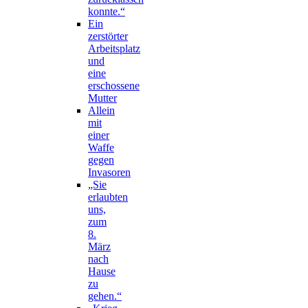
konnte.“
Ein
zerstörter
Arbeitsplatz
und
eine
erschossene
Mutter
Allein
mit
einer
Waffe
gegen
Invasoren
„Sie
erlaubten
uns,
zum
8.
März
nach
Hause
zu
gehen.“