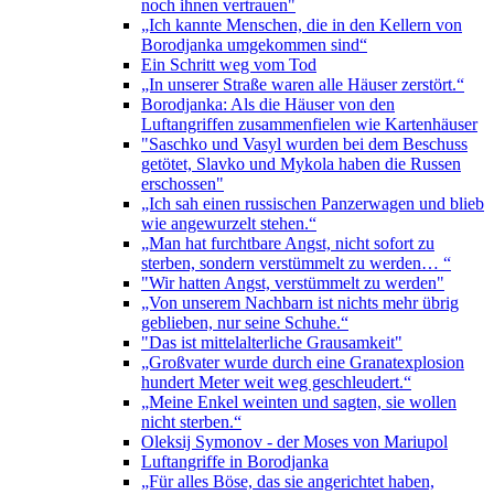
noch ihnen vertrauen"
„Ich kannte Menschen, die in den Kellern von
Borodjanka umgekommen sind“
Ein Schritt weg vom Tod
„In unserer Straße waren alle Häuser zerstört.“
Borodjanka: Als die Häuser von den
Luftangriffen zusammenfielen wie Kartenhäuser
"Saschko und Vasyl wurden bei dem Beschuss
getötet, Slavko und Mykola haben die Russen
erschossen"
„Ich sah einen russischen Panzerwagen und blieb
wie angewurzelt stehen.“
„Man hat furchtbare Angst, nicht sofort zu
sterben, sondern verstümmelt zu werden… “
"Wir hatten Angst, verstümmelt zu werden"
„Von unserem Nachbarn ist nichts mehr übrig
geblieben, nur seine Schuhe.“
"Das ist mittelalterliche Grausamkeit"
„Großvater wurde durch eine Granatexplosion
hundert Meter weit weg geschleudert.“
„Meine Enkel weinten und sagten, sie wollen
nicht sterben.“
Oleksij Symonov - der Moses von Mariupol
Luftangriffe in Borodjanka
„Für alles Böse, das sie angerichtet haben,