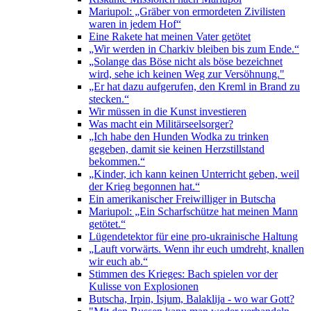
Mariupol: „Gräber von ermordeten Zivilisten
waren in jedem Hof“
Eine Rakete hat meinen Vater getötet
„Wir werden in Charkiv bleiben bis zum Ende.“
„Solange das Böse nicht als böse bezeichnet
wird, sehe ich keinen Weg zur Versöhnung."
„Er hat dazu aufgerufen, den Kreml in Brand zu
stecken.“
Wir müssen in die Kunst investieren
Was macht ein Militärseelsorger?
„Ich habe den Hunden Wodka zu trinken
gegeben, damit sie keinen Herzstillstand
bekommen.“
„Kinder, ich kann keinen Unterricht geben, weil
der Krieg begonnen hat.“
Ein amerikanischer Freiwilliger in Butscha
Mariupol: „Ein Scharfschütze hat meinen Mann
getötet.“
Lügendetektor für eine pro-ukrainische Haltung
„Lauft vorwärts. Wenn ihr euch umdreht, knallen
wir euch ab.“
Stimmen des Krieges: Bach spielen vor der
Kulisse von Explosionen
Butscha, Irpin, Isjum, Balaklija - wo war Gott?