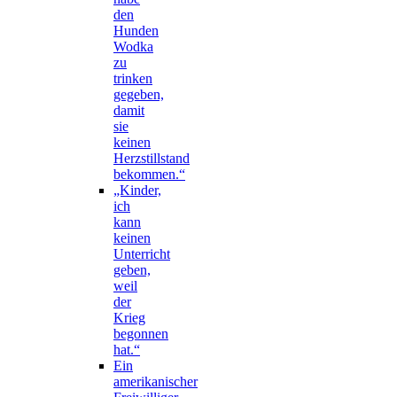
den
Hunden
Wodka
zu
trinken
gegeben,
damit
sie
keinen
Herzstillstand
bekommen.“
„Kinder,
ich
kann
keinen
Unterricht
geben,
weil
der
Krieg
begonnen
hat.“
Ein
amerikanischer