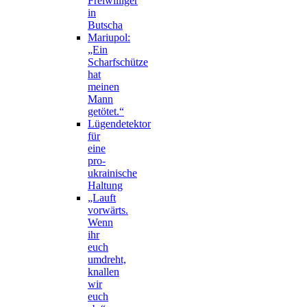
Freiwilliger
in
Butscha
Mariupol:
„Ein
Scharfschütze
hat
meinen
Mann
getötet.“
Lügendetektor
für
eine
pro-
ukrainische
Haltung
„Lauft
vorwärts.
Wenn
ihr
euch
umdreht,
knallen
wir
euch