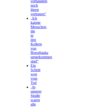
verhandeln
noch
ihnen
vertrauen"
„Ich
kannte
Menschen,
die
in
den
Kellern
von
Borodjanka
umgekommen
sind“
Ein
Schritt
weg
vom
Tod
„In
unserer
Straße
waren
alle