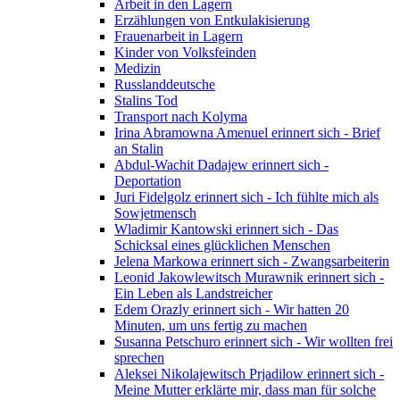
Arbeit in den Lagern
Erzählungen von Entkulakisierung
Frauenarbeit in Lagern
Kinder von Volksfeinden
Medizin
Russlanddeutsche
Stalins Tod
Transport nach Kolyma
Irina Abramowna Amenuel erinnert sich - Brief
an Stalin
Abdul-Wachit Dadajew erinnert sich -
Deportation
Juri Fidelgolz erinnert sich - Ich fühlte mich als
Sowjetmensch
Wladimir Kantowski erinnert sich - Das
Schicksal eines glücklichen Menschen
Jelena Markowa erinnert sich - Zwangsarbeiterin
Leonid Jakowlewitsch Murawnik erinnert sich -
Ein Leben als Landstreicher
Edem Orazly erinnert sich - Wir hatten 20
Minuten, um uns fertig zu machen
Susanna Petschuro erinnert sich - Wir wollten frei
sprechen
Aleksei Nikolajewitsch Prjadilow erinnert sich -
Meine Mutter erklärte mir, dass man für solche