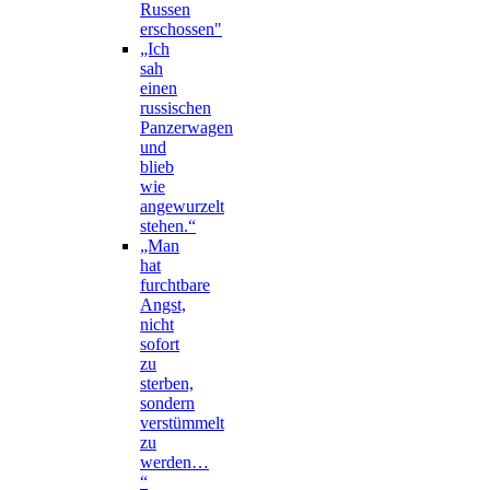
Russen
erschossen"
„Ich
sah
einen
russischen
Panzerwagen
und
blieb
wie
angewurzelt
stehen.“
„Man
hat
furchtbare
Angst,
nicht
sofort
zu
sterben,
sondern
verstümmelt
zu
werden…
“