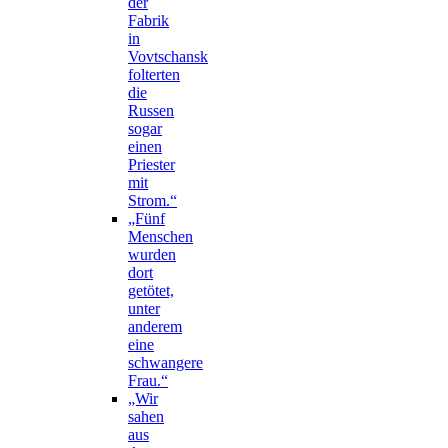
der
Fabrik
in
Vovtschansk
folterten
die
Russen
sogar
einen
Priester
mit
Strom.“
„Fünf
Menschen
wurden
dort
getötet,
unter
anderem
eine
schwangere
Frau.“
„Wir
sahen
aus