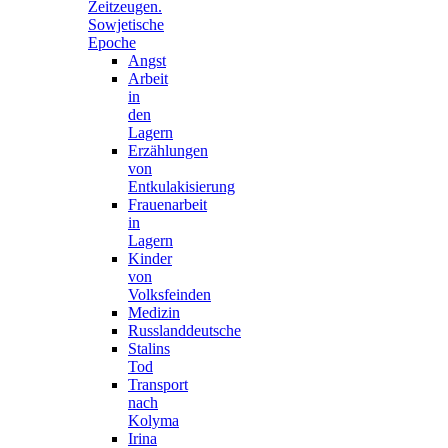
Zeitzeugen.
Sowjetische
Epoche
Angst
Arbeit
in
den
Lagern
Erzählungen
von
Entkulakisierung
Frauenarbeit
in
Lagern
Kinder
von
Volksfeinden
Medizin
Russlanddeutsche
Stalins
Tod
Transport
nach
Kolyma
Irina