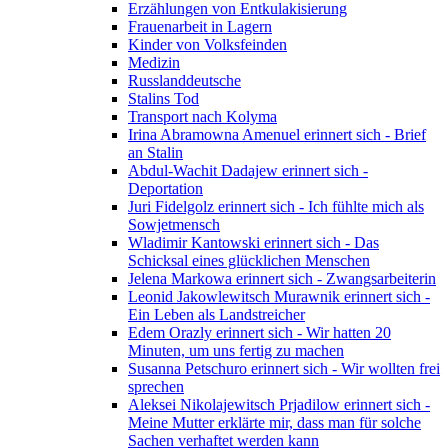
Erzählungen von Entkulakisierung
Frauenarbeit in Lagern
Kinder von Volksfeinden
Medizin
Russlanddeutsche
Stalins Tod
Transport nach Kolyma
Irina Abramowna Amenuel erinnert sich - Brief
an Stalin
Abdul-Wachit Dadajew erinnert sich -
Deportation
Juri Fidelgolz erinnert sich - Ich fühlte mich als
Sowjetmensch
Wladimir Kantowski erinnert sich - Das
Schicksal eines glücklichen Menschen
Jelena Markowa erinnert sich - Zwangsarbeiterin
Leonid Jakowlewitsch Murawnik erinnert sich -
Ein Leben als Landstreicher
Edem Orazly erinnert sich - Wir hatten 20
Minuten, um uns fertig zu machen
Susanna Petschuro erinnert sich - Wir wollten frei
sprechen
Aleksei Nikolajewitsch Prjadilow erinnert sich -
Meine Mutter erklärte mir, dass man für solche
Sachen verhaftet werden kann