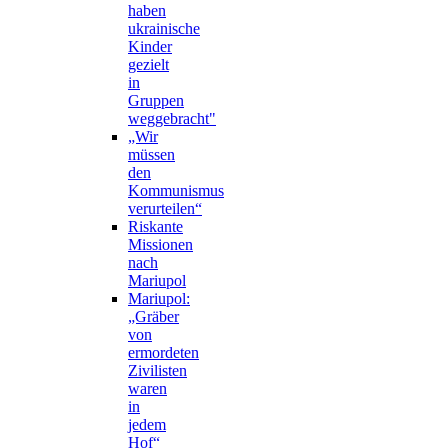
haben
ukrainische
Kinder
gezielt
in
Gruppen
weggebracht"
„Wir
müssen
den
Kommunismus
verurteilen“
Riskante
Missionen
nach
Mariupol
Mariupol:
„Gräber
von
ermordeten
Zivilisten
waren
in
jedem
Hof“