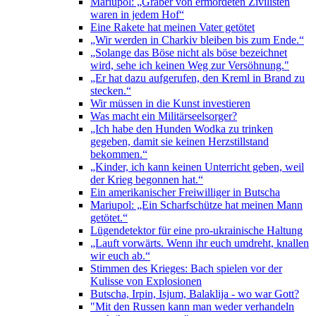
Mariupol: „Gräber von ermordeten Zivilisten
waren in jedem Hof“
Eine Rakete hat meinen Vater getötet
„Wir werden in Charkiv bleiben bis zum Ende.“
„Solange das Böse nicht als böse bezeichnet
wird, sehe ich keinen Weg zur Versöhnung."
„Er hat dazu aufgerufen, den Kreml in Brand zu
stecken.“
Wir müssen in die Kunst investieren
Was macht ein Militärseelsorger?
„Ich habe den Hunden Wodka zu trinken
gegeben, damit sie keinen Herzstillstand
bekommen.“
„Kinder, ich kann keinen Unterricht geben, weil
der Krieg begonnen hat.“
Ein amerikanischer Freiwilliger in Butscha
Mariupol: „Ein Scharfschütze hat meinen Mann
getötet.“
Lügendetektor für eine pro-ukrainische Haltung
„Lauft vorwärts. Wenn ihr euch umdreht, knallen
wir euch ab.“
Stimmen des Krieges: Bach spielen vor der
Kulisse von Explosionen
Butscha, Irpin, Isjum, Balaklija - wo war Gott?
"Mit den Russen kann man weder verhandeln