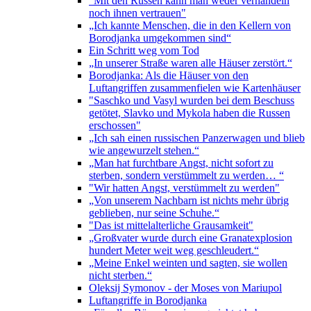
"Mit den Russen kann man weder verhandeln
noch ihnen vertrauen"
„Ich kannte Menschen, die in den Kellern von
Borodjanka umgekommen sind“
Ein Schritt weg vom Tod
„In unserer Straße waren alle Häuser zerstört.“
Borodjanka: Als die Häuser von den
Luftangriffen zusammenfielen wie Kartenhäuser
"Saschko und Vasyl wurden bei dem Beschuss
getötet, Slavko und Mykola haben die Russen
erschossen"
„Ich sah einen russischen Panzerwagen und blieb
wie angewurzelt stehen.“
„Man hat furchtbare Angst, nicht sofort zu
sterben, sondern verstümmelt zu werden… “
"Wir hatten Angst, verstümmelt zu werden"
„Von unserem Nachbarn ist nichts mehr übrig
geblieben, nur seine Schuhe.“
"Das ist mittelalterliche Grausamkeit"
„Großvater wurde durch eine Granatexplosion
hundert Meter weit weg geschleudert.“
„Meine Enkel weinten und sagten, sie wollen
nicht sterben.“
Oleksij Symonov - der Moses von Mariupol
Luftangriffe in Borodjanka