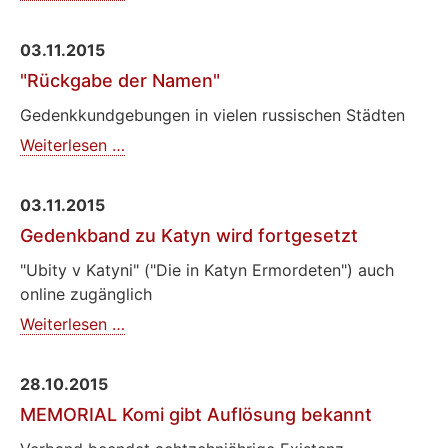
Petersburg
droht
03.11.2015
Registrierung
"Rückgabe der Namen"
als
"ausländischer
Gedenkkundgebungen in vielen russischen Städten
Agent"
"Rückgabe
Weiterlesen …
der
Namen"
03.11.2015
Gedenkband zu Katyn wird fortgesetzt
"Ubity v Katyni" ("Die in Katyn Ermordeten") auch
online zugänglich
Gedenkband
Weiterlesen …
zu
Katyn
28.10.2015
wird
MEMORIAL Komi gibt Auflösung bekannt
fortgesetzt