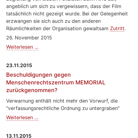
angeblich um sich zu vergewissern, dass der Film
tatsächlich nicht gezeigt wurde. Bei der Gelegenheit
erzwangen sie sich auch zu den anderen
Räumlichkeiten der Organisation gewaltsam
Zutritt
.
26. November 2015
Präsentation
Weiterlesen …
von
Andrzej
23.11.2015
Wajdas
Beschuldigungen gegen
"Katyn"
Menschenrechtszentrum MEMORIAL
in
zurückgenommen?
Petersburg
untersagt
Verwarnung enthält nicht mehr den Vorwurf, die
"verfassungsrechtliche Ordnung zu untergraben"
Beschuldigungen
Weiterlesen …
gegen
Menschenrechtszentrum
13.11.2015