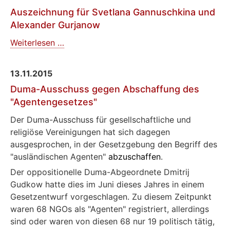
MEMORIAL
Auszeichnung für Svetlana Gannuschkina und
zurückgenommen?
Alexander Gurjanow
Auszeichnung
Weiterlesen …
für
Svetlana
13.11.2015
Gannuschkina
Duma-Ausschuss gegen Abschaffung des
und
"Agentengesetzes"
Alexander
Gurjanow
Der Duma-Ausschuss für gesellschaftliche und
religiöse Vereinigungen hat sich dagegen
ausgesprochen, in der Gesetzgebung den Begriff des
"ausländischen Agenten"
abzuschaffen
.
Der oppositionelle Duma-Abgeordnete Dmitrij
Gudkow hatte dies im Juni dieses Jahres in einem
Gesetzentwurf vorgeschlagen. Zu diesem Zeitpunkt
waren 68 NGOs als "Agenten" registriert, allerdings
sind oder waren von diesen 68 nur 19 politisch tätig,