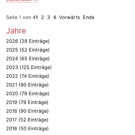
für
die
Seite 1 von 4
1
2
3
4
Vorwärts
Ende
Opfer
politischer
Jahre
Repressionen
2026
(28 Einträge)
2025
(52 Einträge)
2024
(65 Einträge)
2023
(125 Einträge)
2022
(74 Einträge)
2021
(90 Einträge)
2020
(79 Einträge)
2019
(79 Einträge)
2018
(90 Einträge)
2017
(52 Einträge)
2016
(50 Einträge)