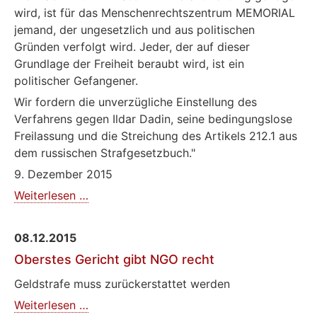
wird, ist für das Menschenrechtszentrum MEMORIAL
jemand, der ungesetzlich und aus politischen
Gründen verfolgt wird. Jeder, der auf dieser
Grundlage der Freiheit beraubt wird, ist ein
politischer Gefangener.
Wir fordern die unverzügliche Einstellung des
Verfahrens gegen Ildar Dadin, seine bedingungslose
Freilassung und die Streichung des Artikels 212.1 aus
dem russischen Strafgesetzbuch."
9. Dezember 2015
Proteste
Weiterlesen …
gegen
die
08.12.2015
Verurteilung
Oberstes Gericht gibt NGO recht
von
Ildar
Geldstrafe muss zurückerstattet werden
Dadin
Oberstes
Weiterlesen …