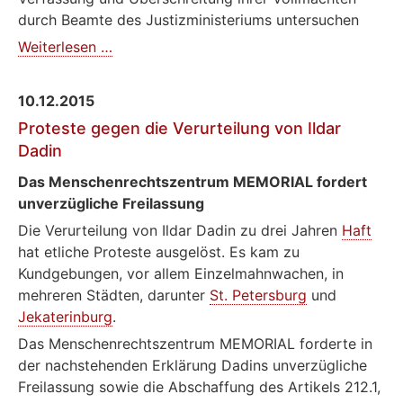
durch Beamte des Justizministeriums untersuchen
Menschenrechtszentrum
Weiterlesen …
MEMORIAL
wendet
10.12.2015
sich
Proteste gegen die Verurteilung von Ildar
an
Dadin
Generalstaatsanwalt
Tschajka
Das Menschenrechtszentrum MEMORIAL fordert
unverzügliche Freilassung
Die Verurteilung von Ildar Dadin zu drei Jahren
Haft
hat etliche Proteste ausgelöst. Es kam zu
Kundgebungen, vor allem Einzelmahnwachen, in
mehreren Städten, darunter
St. Petersburg
und
Jekaterinburg
.
Das Menschenrechtszentrum MEMORIAL forderte in
der nachstehenden Erklärung Dadins unverzügliche
Freilassung sowie die Abschaffung des Artikels 212.1,