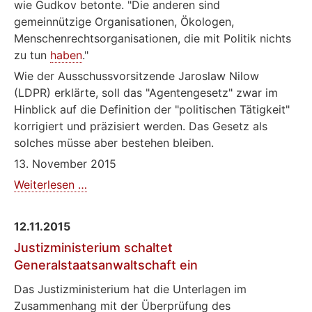
wie Gudkov betonte. "Die anderen sind
gemeinnützige Organisationen, Ökologen,
Menschenrechtsorganisationen, die mit Politik nichts
zu tun
haben
."
Wie der Ausschussvorsitzende Jaroslaw Nilow
(LDPR) erklärte, soll das "Agentengesetz" zwar im
Hinblick auf die Definition der "politischen Tätigkeit"
korrigiert und präzisiert werden. Das Gesetz als
solches müsse aber bestehen bleiben.
13. November 2015
Duma-
Weiterlesen …
Ausschuss
gegen
12.11.2015
Abschaffung
Justizministerium schaltet
des
Generalstaatsanwaltschaft ein
"Agentengesetzes"
Das Justizministerium hat die Unterlagen im
Zusammenhang mit der Überprüfung des