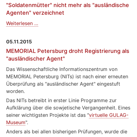
"Soldatenmütter" nicht mehr als "ausländische
als
Agenten" verzeichnet
"ausländischer
Agent"
"Soldatenmütter"
Weiterlesen …
registriert
nicht
mehr
05.11.2015
als
MEMORIAL Petersburg droht Registrierung als
"ausländische
"ausländischer Agent"
Agenten"
verzeichnet
Das Wissenschaftliche Informationszentrum von
MEMORIAL Petersburg (NITs) ist nach einer erneuten
Überprüfung als "ausländischer Agent" eingestuft
worden.
Das NITs betreibt in erster Linie Programme zur
Aufklärung über die sowjetische Vergangenheit. Eines
seiner wichtigsten Projekte ist das "
virtuelle GULAG-
Museum
".
Anders als bei allen bisherigen Prüfungen, wurde die