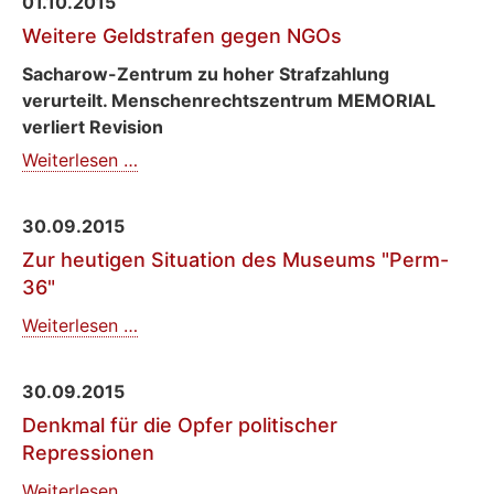
01.10.2015
Aufhebung
Weitere Geldstrafen gegen NGOs
des
"Agentengesetzes"
Sacharow-Zentrum zu hoher Strafzahlung
verurteilt. Menschenrechtszentrum MEMORIAL
verliert Revision
Weitere
Weiterlesen …
Geldstrafen
gegen
30.09.2015
NGOs
Zur heutigen Situation des Museums "Perm-
36"
Zur
Weiterlesen …
heutigen
Situation
30.09.2015
des
Denkmal für die Opfer politischer
Museums
Repressionen
"Perm-
36"
Denkmal
Weiterlesen …