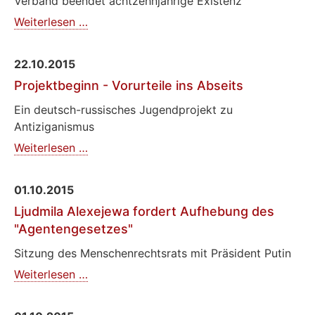
Verband beendet achtzehnjährige Existenz
MEMORIAL
Weiterlesen …
Komi
gibt
22.10.2015
Auflösung
Projektbeginn - Vorurteile ins Abseits
bekannt
Ein deutsch-russisches Jugendprojekt zu
Antiziganismus
Projektbeginn
Weiterlesen …
-
Vorurteile
01.10.2015
ins
Ljudmila Alexejewa fordert Aufhebung des
Abseits
"Agentengesetzes"
Sitzung des Menschenrechtsrats mit Präsident Putin
Ljudmila
Weiterlesen …
Alexejewa
fordert