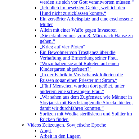
werden sie sich vor Gott verantworten müssen.“
„Ich blieb im besetzten Gebiet, weil ich den
Hund nicht zurücklassen konnte.“
Ein zerstörter Arbeitsplatz und eine erschossene
Mutter
Allein mit einer Waffe gegen Invasoren
„Sie erlaubten uns, zum 8. März nach Hause zu
gehen.“
„Krieg auf vier Pfoten“
Ein Bewohner von Trostjanez über die
Verhaftung und Ermordung seiner Frau.
"Wozu haben sie acht Raketen auf einen
Kindergarten abgefeuert?"
„In der Fabrik in Vovtschansk folterten die
Russen sogar einen Priester mit Strom.“
„Fünf Menschen wurden dort getötet, unter
anderem eine schwangere Frau.“
„Wir sahen aus dem Zugfenster, wie Männer in
Slovjansk mit Brechstangen die Strecke hielten,
damit wir durchfahren konnten.“
Spritzen mit Wodka sterilisieren und Splitter im
Rücken finden
Videos Zeitzeugen. Sowjetische Epoche
Angst
Arbeit in den Lagern