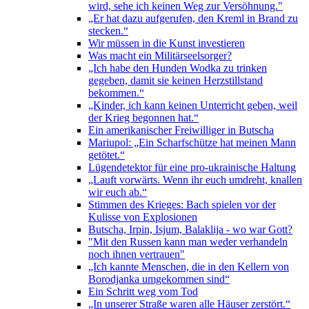
wird, sehe ich keinen Weg zur Versöhnung."
„Er hat dazu aufgerufen, den Kreml in Brand zu
stecken.“
Wir müssen in die Kunst investieren
Was macht ein Militärseelsorger?
„Ich habe den Hunden Wodka zu trinken
gegeben, damit sie keinen Herzstillstand
bekommen.“
„Kinder, ich kann keinen Unterricht geben, weil
der Krieg begonnen hat.“
Ein amerikanischer Freiwilliger in Butscha
Mariupol: „Ein Scharfschütze hat meinen Mann
getötet.“
Lügendetektor für eine pro-ukrainische Haltung
„Lauft vorwärts. Wenn ihr euch umdreht, knallen
wir euch ab.“
Stimmen des Krieges: Bach spielen vor der
Kulisse von Explosionen
Butscha, Irpin, Isjum, Balaklija - wo war Gott?
"Mit den Russen kann man weder verhandeln
noch ihnen vertrauen"
„Ich kannte Menschen, die in den Kellern von
Borodjanka umgekommen sind“
Ein Schritt weg vom Tod
„In unserer Straße waren alle Häuser zerstört.“