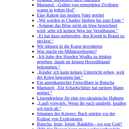
Mariupol: „Gräber von ermordeten Zivilisten
waren in jedem Hof“
Eine Rakete hat meinen Vater getötet
„Wir werden in Charkiv bleiben bis zum Ende.“
„Solange das Böse nicht als böse bezeichnet
wird, sehe ich keinen Weg zur Versöhnung."
„Er hat dazu aufgerufen, den Kreml in Brand zu
stecken.“
Wir müssen in die Kunst investieren
Was macht ein Militärseelsorger?
„Ich habe den Hunden Wodka zu trinken
gegeben, damit sie keinen Herzstillstand
bekommen.“
„Kinder, ich kann keinen Unterricht geben, weil
der Krieg begonnen hat.“
Ein amerikanischer Freiwilliger in Butscha
Mariupol: „Ein Scharfschütze hat meinen Mann
getötet.“
Lügendetektor für eine pro-ukrainische Haltung
„Lauft vorwärts. Wenn ihr euch umdreht, knallen
wir euch ab.“
Stimmen des Krieges: Bach spielen vor der
Kulisse von Explosionen
Butscha, Irpin, Isjum, Balaklija - wo war Gott?