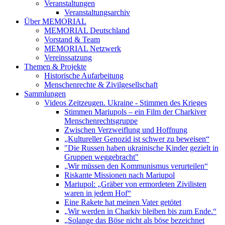
Veranstaltungen
Veranstaltungsarchiv
Über MEMORIAL
MEMORIAL Deutschland
Vorstand & Team
MEMORIAL Netzwerk
Vereinssatzung
Themen & Projekte
Historische Aufarbeitung
Menschenrechte & Zivilgesellschaft
Sammlungen
Videos Zeitzeugen. Ukraine - Stimmen des Krieges
Stimmen Mariupols – ein Film der Charkiver
Menschenrechtsgruppe
Zwischen Verzweiflung und Hoffnung
„Kultureller Genozid ist schwer zu beweisen“
"Die Russen haben ukrainische Kinder gezielt in
Gruppen weggebracht"
„Wir müssen den Kommunismus verurteilen“
Riskante Missionen nach Mariupol
Mariupol: „Gräber von ermordeten Zivilisten
waren in jedem Hof“
Eine Rakete hat meinen Vater getötet
„Wir werden in Charkiv bleiben bis zum Ende.“
„Solange das Böse nicht als böse bezeichnet