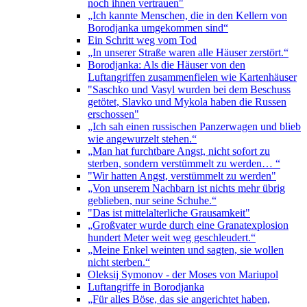
noch ihnen vertrauen"
„Ich kannte Menschen, die in den Kellern von
Borodjanka umgekommen sind“
Ein Schritt weg vom Tod
„In unserer Straße waren alle Häuser zerstört.“
Borodjanka: Als die Häuser von den
Luftangriffen zusammenfielen wie Kartenhäuser
"Saschko und Vasyl wurden bei dem Beschuss
getötet, Slavko und Mykola haben die Russen
erschossen"
„Ich sah einen russischen Panzerwagen und blieb
wie angewurzelt stehen.“
„Man hat furchtbare Angst, nicht sofort zu
sterben, sondern verstümmelt zu werden… “
"Wir hatten Angst, verstümmelt zu werden"
„Von unserem Nachbarn ist nichts mehr übrig
geblieben, nur seine Schuhe.“
"Das ist mittelalterliche Grausamkeit"
„Großvater wurde durch eine Granatexplosion
hundert Meter weit weg geschleudert.“
„Meine Enkel weinten und sagten, sie wollen
nicht sterben.“
Oleksij Symonov - der Moses von Mariupol
Luftangriffe in Borodjanka
„Für alles Böse, das sie angerichtet haben,