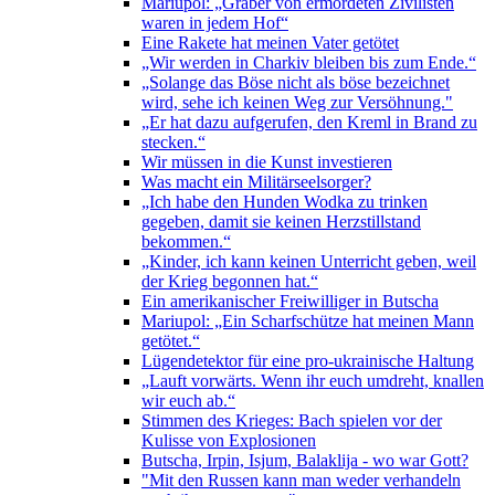
Mariupol: „Gräber von ermordeten Zivilisten
waren in jedem Hof“
Eine Rakete hat meinen Vater getötet
„Wir werden in Charkiv bleiben bis zum Ende.“
„Solange das Böse nicht als böse bezeichnet
wird, sehe ich keinen Weg zur Versöhnung."
„Er hat dazu aufgerufen, den Kreml in Brand zu
stecken.“
Wir müssen in die Kunst investieren
Was macht ein Militärseelsorger?
„Ich habe den Hunden Wodka zu trinken
gegeben, damit sie keinen Herzstillstand
bekommen.“
„Kinder, ich kann keinen Unterricht geben, weil
der Krieg begonnen hat.“
Ein amerikanischer Freiwilliger in Butscha
Mariupol: „Ein Scharfschütze hat meinen Mann
getötet.“
Lügendetektor für eine pro-ukrainische Haltung
„Lauft vorwärts. Wenn ihr euch umdreht, knallen
wir euch ab.“
Stimmen des Krieges: Bach spielen vor der
Kulisse von Explosionen
Butscha, Irpin, Isjum, Balaklija - wo war Gott?
"Mit den Russen kann man weder verhandeln