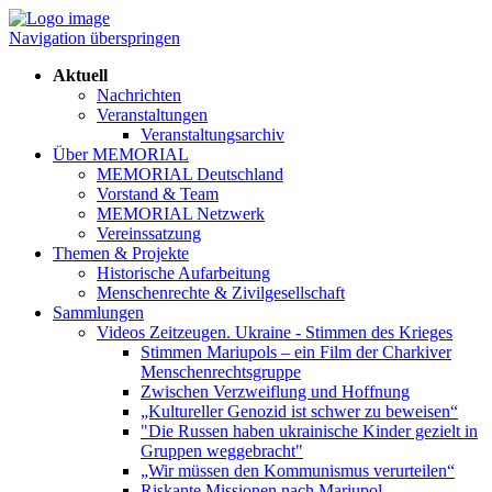
Navigation überspringen
Aktuell
Nachrichten
Veranstaltungen
Veranstaltungsarchiv
Über MEMORIAL
MEMORIAL Deutschland
Vorstand & Team
MEMORIAL Netzwerk
Vereinssatzung
Themen & Projekte
Historische Aufarbeitung
Menschenrechte & Zivilgesellschaft
Sammlungen
Videos Zeitzeugen. Ukraine - Stimmen des Krieges
Stimmen Mariupols – ein Film der Charkiver
Menschenrechtsgruppe
Zwischen Verzweiflung und Hoffnung
„Kultureller Genozid ist schwer zu beweisen“
"Die Russen haben ukrainische Kinder gezielt in
Gruppen weggebracht"
„Wir müssen den Kommunismus verurteilen“
Riskante Missionen nach Mariupol