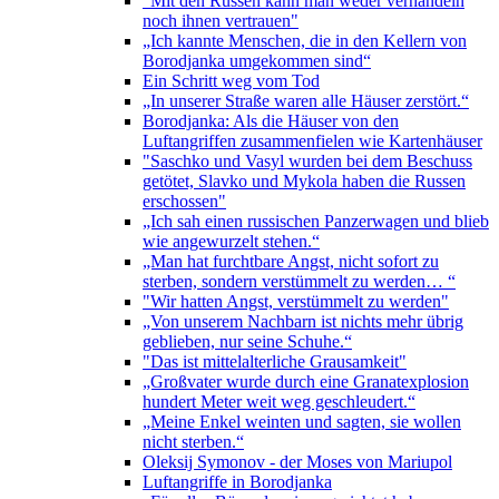
"Mit den Russen kann man weder verhandeln
noch ihnen vertrauen"
„Ich kannte Menschen, die in den Kellern von
Borodjanka umgekommen sind“
Ein Schritt weg vom Tod
„In unserer Straße waren alle Häuser zerstört.“
Borodjanka: Als die Häuser von den
Luftangriffen zusammenfielen wie Kartenhäuser
"Saschko und Vasyl wurden bei dem Beschuss
getötet, Slavko und Mykola haben die Russen
erschossen"
„Ich sah einen russischen Panzerwagen und blieb
wie angewurzelt stehen.“
„Man hat furchtbare Angst, nicht sofort zu
sterben, sondern verstümmelt zu werden… “
"Wir hatten Angst, verstümmelt zu werden"
„Von unserem Nachbarn ist nichts mehr übrig
geblieben, nur seine Schuhe.“
"Das ist mittelalterliche Grausamkeit"
„Großvater wurde durch eine Granatexplosion
hundert Meter weit weg geschleudert.“
„Meine Enkel weinten und sagten, sie wollen
nicht sterben.“
Oleksij Symonov - der Moses von Mariupol
Luftangriffe in Borodjanka