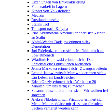
Erzählungen von Entkulakisierung
Frauenarbeit in Lagern
Kinder von Volksfeinden
Medizin
Russlanddeutsche
Stalins Tod
Transport nach Kolyma
Irina Abramowna Amenuel erinnert sich - Brief
an Stalin
Abdul-Wachit Dadajew erinnert sich -
Deportation
Juri Fidelgolz erinnert sich - Ich fühlte mich als
Sowjetmensch
Wladimir Kantowski erinnert sich - Das
Schicksal eines glücklichen Menschen
Jelena Markowa erinnert sich - Zwangsarbeiterin
Leonid Jakowlewitsch Murawnik erinnert sich -
Ein Leben als Landstreicher
Edem Orazly erinnert sich - Wir hatten 20
Minuten, um uns fertig zu machen
Susanna Petschuro erinnert sich - Wir wollten frei
sprechen
Aleksei Nikolajewitsch Prjadilow erinnert sich -
Meine Mutter erklärte mir, dass man für solche
Sachen verhaftet werden kann