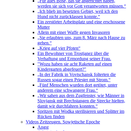
„Für alles Böse, das sie angerichtet haben,
werden sie sich vor Gott verantworten müssen.“
„Ich blieb im besetzten Gebiet, weil ich den
Hund nicht zurücklassen konnte.“
Ein zerstörter Arbeitsplatz und eine erschossene
Mutter
Allein mit einer Waffe gegen Invasoren
„Sie erlaubten uns, zum 8. März nach Hause zu
gehen.“
„Krieg auf vier Pfoten“
Ein Bewohner von Trostjanez über die
Verhaftung und Ermordung seiner Frau.
"Wozu haben sie acht Raketen auf einen
Kindergarten abgefeuert?"
„In der Fabrik in Vovtschansk folterten die
Russen sogar einen Priester mit Strom.“
„Fünf Menschen wurden dort getötet, unter
anderem eine schwangere Frau.“
„Wir sahen aus dem Zugfenster, wie Männer in
Slovjansk mit Brechstangen die Strecke hielten,
damit wir durchfahren konnten.“
Spritzen mit Wodka sterilisieren und Splitter im
Rücken finden
Videos Zeitzeugen. Sowjetische Epoche
Angst