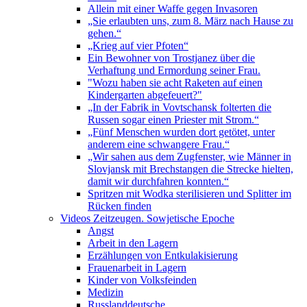
Allein mit einer Waffe gegen Invasoren
„Sie erlaubten uns, zum 8. März nach Hause zu
gehen.“
„Krieg auf vier Pfoten“
Ein Bewohner von Trostjanez über die
Verhaftung und Ermordung seiner Frau.
"Wozu haben sie acht Raketen auf einen
Kindergarten abgefeuert?"
„In der Fabrik in Vovtschansk folterten die
Russen sogar einen Priester mit Strom.“
„Fünf Menschen wurden dort getötet, unter
anderem eine schwangere Frau.“
„Wir sahen aus dem Zugfenster, wie Männer in
Slovjansk mit Brechstangen die Strecke hielten,
damit wir durchfahren konnten.“
Spritzen mit Wodka sterilisieren und Splitter im
Rücken finden
Videos Zeitzeugen. Sowjetische Epoche
Angst
Arbeit in den Lagern
Erzählungen von Entkulakisierung
Frauenarbeit in Lagern
Kinder von Volksfeinden
Medizin
Russlanddeutsche