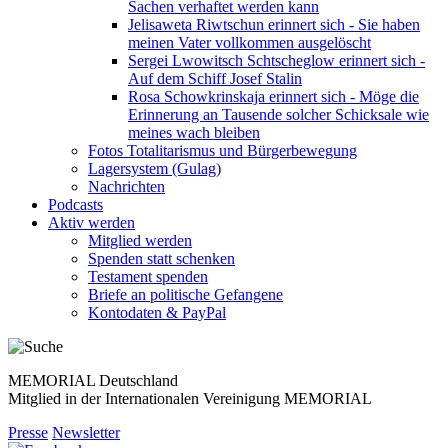
Sachen verhaftet werden kann
Jelisaweta Riwtschun erinnert sich - Sie haben
meinen Vater vollkommen ausgelöscht
Sergei Lwowitsch Schtscheglow erinnert sich -
Auf dem Schiff Josef Stalin
Rosa Schowkrinskaja erinnert sich - Möge die
Erinnerung an Tausende solcher Schicksale wie
meines wach bleiben
Fotos Totalitarismus und Bürgerbewegung
Lagersystem (Gulag)
Nachrichten
Podcasts
Aktiv werden
Mitglied werden
Spenden statt schenken
Testament spenden
Briefe an politische Gefangene
Kontodaten & PayPal
MEMORIAL Deutschland
Mitglied in der Internationalen Vereinigung MEMORIAL
Presse
Newsletter