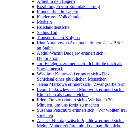
Arbeit in den Lagern
Erzählungen von Entkulakisierung
Frauenarbeit in Lagern
Kinder von Volksfeinden
Medizin
Russlanddeutsche
Stalins Tod
Transport nach Kolyma
Irina Abramowna Amenuel erinnert sich - Brief
an Stalin
Abdul-Wachit Dadajew erinnert sich -
Deportation
Juri Fidelgolz erinnert sich - Ich fühlte mich als
Sowjetmensch
Wladimir Kantowski erinnert sich - Das
Schicksal eines glücklichen Menschen
Jelena Markowa erinnert sich - Zwangsarbeiterin
Leonid Jakowlewitsch Murawnik erinnert sich -
Ein Leben als Landstreicher
Edem Orazly erinnert sich - Wir hatten 20
Minuten, um uns fertig zu machen
Susanna Petschuro erinnert sich - Wir wollten frei
sprechen
Aleksei Nikolajewitsch Prjadilow erinnert sich -
Meine Mutter erklärte mir, dass man für solche