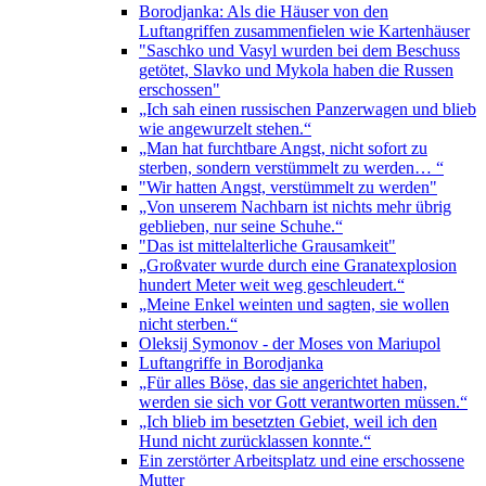
Borodjanka: Als die Häuser von den
Luftangriffen zusammenfielen wie Kartenhäuser
"Saschko und Vasyl wurden bei dem Beschuss
getötet, Slavko und Mykola haben die Russen
erschossen"
„Ich sah einen russischen Panzerwagen und blieb
wie angewurzelt stehen.“
„Man hat furchtbare Angst, nicht sofort zu
sterben, sondern verstümmelt zu werden… “
"Wir hatten Angst, verstümmelt zu werden"
„Von unserem Nachbarn ist nichts mehr übrig
geblieben, nur seine Schuhe.“
"Das ist mittelalterliche Grausamkeit"
„Großvater wurde durch eine Granatexplosion
hundert Meter weit weg geschleudert.“
„Meine Enkel weinten und sagten, sie wollen
nicht sterben.“
Oleksij Symonov - der Moses von Mariupol
Luftangriffe in Borodjanka
„Für alles Böse, das sie angerichtet haben,
werden sie sich vor Gott verantworten müssen.“
„Ich blieb im besetzten Gebiet, weil ich den
Hund nicht zurücklassen konnte.“
Ein zerstörter Arbeitsplatz und eine erschossene
Mutter