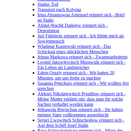
Stalins Tod
Transport nach Kolyma
Irina Abramowna Amenuel erinnert sich - Brief
an Stalin
Abdul-Wachit Dadajew erinnert sich -
Deportation
Juri Fidelgolz erinnert sich - Ich fühlte mich als
Sowjetmensch
Wladimir Kantowski erinnert sich - Das
Schicksal eines glücklichen Menschen
Jelena Markowa erinnert sich - Zwangsarbeiterin
Leonid Jakowlewitsch Murawnik erinnert sich -
Ein Leben als Landstreicher
Edem Orazly erinnert sich - Wir hatten 20
Minuten, um uns fertig zu machen
Susanna Petschuro erinnert sich - Wir wollten frei
sprechen
Aleksei Nikolajewitsch Prjadilow erinnert sich -
Meine Mutter erklärte mir, dass man für solche
Sachen verhaftet werden kann
Jelisaweta Riwtschun erinnert sich - Sie haben
meinen Vater vollkommen ausgelöscht
Sergei Lwowitsch Schtscheglow erinnert sich -
Auf dem Schiff Josef Stalin
Rosa Schowkrinskaja erinnert sich - Möge die