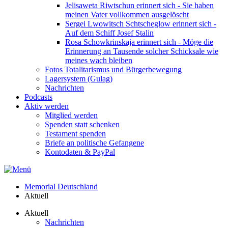
Jelisaweta Riwtschun erinnert sich - Sie haben
meinen Vater vollkommen ausgelöscht
Sergei Lwowitsch Schtscheglow erinnert sich -
Auf dem Schiff Josef Stalin
Rosa Schowkrinskaja erinnert sich - Möge die
Erinnerung an Tausende solcher Schicksale wie
meines wach bleiben
Fotos Totalitarismus und Bürgerbewegung
Lagersystem (Gulag)
Nachrichten
Podcasts
Aktiv werden
Mitglied werden
Spenden statt schenken
Testament spenden
Briefe an politische Gefangene
Kontodaten & PayPal
Memorial Deutschland
Aktuell
Aktuell
Nachrichten